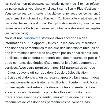
Nous et nos
partenaires
stockons et/ou accédons à des
informations sur un appareil, telles que les cookies, et traitons
des données personnelles telles que des identifiants uniques et
des informations standards envoyées par un appareil pour des
Loisirs - Bien-être
Cuisine
DIY
publicités et du contenu personnalisés, des mesures de publicité
et de contenu, des études d'audience et le développement de
Pour un Noël fait maison
services.
Avec votre permission, nos 162 partenaires et nous-
Sélection de recettes et de projets créatifs pour préparer les fêtes
mêmes pouvons utiliser des données de géolocalisation
Publié le 05/12/2019
précises et d’identification par scan d'appareil. En cliquant, vous
pouvez consentir aux traitements décrits précédemment. Vous
pouvez également refuser de donner votre consentement ou
accéder à des informations plus détaillées et modifier vos
préférences avant de consentir.
Veuillez noter que certains
traitements de vos données personnelles peuvent ne pas