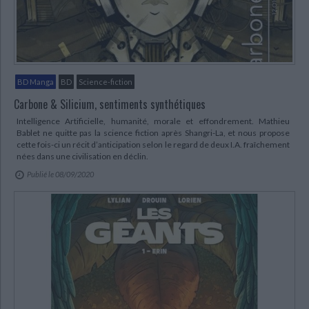
Ecologie - Environnement
Danse
Religions - Spiritualités
Bibliothèque de la Pléiade
Critique et histoire littéraire
Histoire de France
Biographies historiques
Classiques scolaires
Littérature ancienne et médiévale
Histoire - Généralités
Histoire des pays
Littérature de voyage
Audio - Livres lus
Histoire ancienne
Géographie
BD Manga
BD
Science-fiction
Littérature en version originale
Humour
Carbone & Silicium, sentiments synthétiques
Culture scientifique
Intelligence Artificielle, humanité, morale et effondrement. Mathieu
Bablet ne quitte pas la science fiction après Shangri-La, et nous propose
cette fois-ci un récit d’anticipation selon le regard de deux I.A. fraîchement
nées dans une civilisation en déclin.
Publié le 08/09/2020