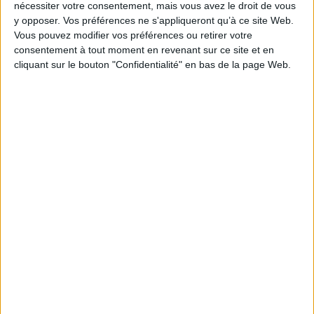
nécessiter votre consentement, mais vous avez le droit de vous
y opposer. Vos préférences ne s'appliqueront qu’à ce site Web.
Vous pouvez modifier vos préférences ou retirer votre
consentement à tout moment en revenant sur ce site et en
cliquant sur le bouton "Confidentialité" en bas de la page Web.
Adolescent - jeunes adultes
Jeunesse
Littérature
Avalanche de Pépites !
Le Salon du livre et de la presse jeunesse de Montreuil a dévoilé les
lauréats de ses Pépites 2019 !
Publié le 28/11/2019