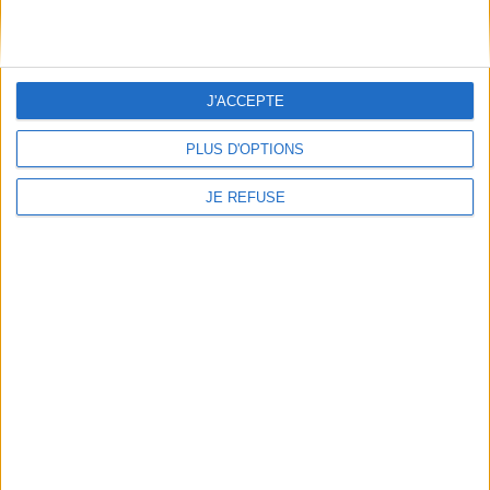
Suite à la disparition de l'ancien chef d'État
Publié le 26/09/2019
J'ACCEPTE
PLUS D'OPTIONS
JE REFUSE
Arts
Bordeaux
Arts
Robert Coustet
Nous venons d'apprendre la disparition de l'écrivain et spécialiste de l'art