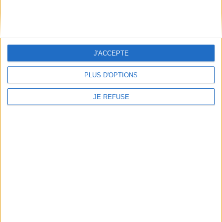
Informations pratiques
Conditions d'utilisation du site
Qui sommes-nous
J'ACCEPTE
Mentions Légales
Frais de port & Livraison
PLUS D'OPTIONS
Conditions Générales de Vente
JE REFUSE
À votre service
Offres d'emploi
Offres Partenaires
À découvrir
FeniXX
EDRLab
RetroNews
BnF : portail des métiers du livre
Cercle de la librairie