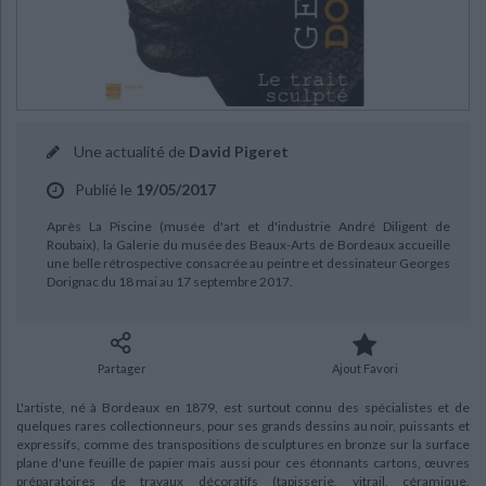
Ecologie - Environnement
Danse
Religions - Spiritualités
Bibliothèque de la Pléiade
Critique et histoire littéraire
Histoire de France
Biographies historiques
Classiques scolaires
Littérature ancienne et médiévale
Histoire - Généralités
Histoire des pays
Littérature de voyage
Audio - Livres lus
Histoire ancienne
Géographie
CHARGEMENT...
Littérature en version originale
Humour
Une actualité de
David Pigeret
Culture scientifique
Publié le
19/05/2017
Après La Piscine (musée d'art et d'industrie André Diligent de
Roubaix), la Galerie du musée des Beaux-Arts de Bordeaux accueille
une belle rétrospective consacrée au peintre et dessinateur Georges
Dorignac du 18 mai au 17 septembre 2017.
Partager
Ajout Favori
L'artiste, né à Bordeaux en 1879, est surtout connu des spécialistes et de
quelques rares collectionneurs, pour ses grands dessins au noir, puissants et
expressifs, comme des transpositions de sculptures en bronze sur la surface
plane d'une feuille de papier mais aussi pour ces étonnants cartons, œuvres
préparatoires de travaux décoratifs (tapisserie, vitrail, céramique,