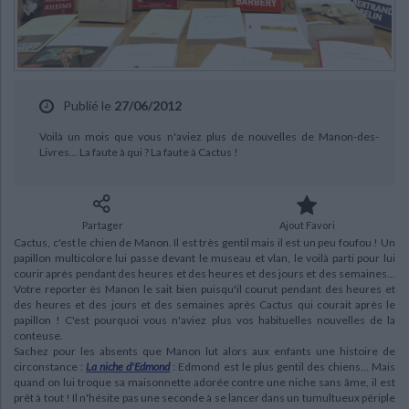
Ecologie - Environnement
Danse
Religions - Spiritualités
Bibliothèque de la Pléiade
Critique et histoire littéraire
Histoire de France
Biographies historiques
Classiques scolaires
Littérature ancienne et médiévale
CHARGEMENT...
Histoire - Généralités
Histoire des pays
Littérature de voyage
Audio - Livres lus
Publié le
27/06/2012
Histoire ancienne
Géographie
Littérature en version originale
Humour
Voilà un mois que vous n'aviez plus de nouvelles de Manon-des-
Culture scientifique
Livres... La faute à qui ? La faute à Cactus !
Partager
Ajout Favori
Cactus, c'est le chien de Manon. Il est très gentil mais il est un peu foufou ! Un
papillon multicolore lui passe devant le museau et vlan, le voilà parti pour lui
courir après pendant des heures et des heures et des jours et des semaines...
Votre reporter ès Manon le sait bien puisqu'il courut pendant des heures et
des heures et des jours et des semaines après Cactus qui courait après le
papillon ! C'est pourquoi vous n'aviez plus vos habituelles nouvelles de la
conteuse.
Sachez pour les absents que Manon lut alors aux enfants une histoire de
circonstance :
La niche d'Edmond
: Edmond est le plus gentil des chiens... Mais
quand on lui troque sa maisonnette adorée contre une niche sans âme, il est
prêt à tout ! Il n'hésite pas une seconde à se lancer dans un tumultueux périple