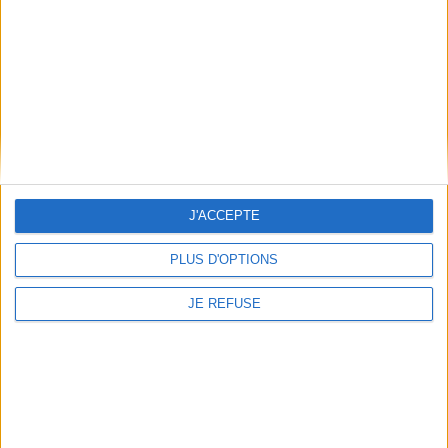
Qui sommes-nous
Mentions Légales
Frais de port & Livraison
Conditions Générales de Vente
À votre service
Offres d'emploi
Offres Partenaires
J'ACCEPTE
À découvrir
FeniXX
PLUS D'OPTIONS
EDRLab
JE REFUSE
RetroNews
BnF : portail des métiers du livre
Cercle de la librairie
Les chèques cadeaux Mollat
Contact
Horaires
Librairie Mollat
La librairie Mollat vous accueille