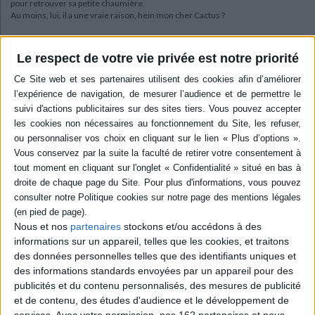
pour retrouver sa petite chaumière.
Au moins, lui, il a une vraie raison, hein mon cher Cactus ?
Enfin, il n'y a pas eu de mal au bout du compte : votre reporter a pu récupérer
les dessins de la dernière fois et Manon a récupéré son partenaire de
Le respect de votre vie privée est notre priorité
promenade. Bien que celui-ci fut privé de la séance estivale de camping que sa
maîtresse organise chaque année.
En effet, notre conteuse a décidé de se lancer une fois encore dans un grand
périple forestier. C'est donc, tente sur le dos, et en chantant "Les jolies
colonies de vacances" (c'est une chouette chanson de Pierre Péret vraiment
très rigolote) que Manon vint rejoindre les enfants pour leur rendez-vous
traditionnel. Enfin, pas si traditionnel que ça car les histoires furent lues en
secret dans la tente... D'aucuns disent qu'on y parla d'un écureuil un peu
peureux, un certain
Frisson
, et d'une
Girafe
qui avait un nœud dans le cou ! C'est
ce que semblent confirmer les dessins que les enfants remirent à leur chère
Manon-des-Livres, qu'on est déjà pressé de retrouver...
Rendez-vous à la rentrée pour de nouvelles séances endiablées de papotages
Nous et nos
partenaires
stockons et/ou accédons à des
et de gribouillages !
informations sur un appareil, telles que les cookies, et traitons
des données personnelles telles que des identifiants uniques et
Les nouveaux dessins :
des informations standards envoyées par un appareil pour des
publicités et du contenu personnalisés, des mesures de publicité
et de contenu, des études d'audience et le développement de