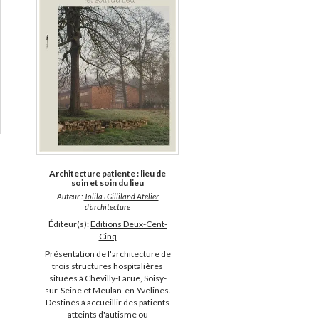
Architecture patiente : lieu de
soin et soin du lieu
Auteur :
Tolila+Gilliland Atelier
d'architecture
Éditeur(s):
Editions Deux-Cent-
Cinq
Présentation de l'architecture de
trois structures hospitalières
situées à Chevilly-Larue, Soisy-
sur-Seine et Meulan-en-Yvelines.
Destinés à accueillir des patients
atteints d'autisme ou