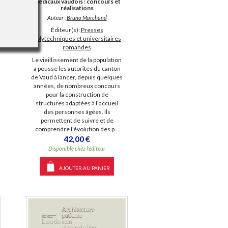
médicaux vaudois : concours et
réalisations
Auteur :
Bruno Marchand
Éditeur(s):
Presses
polytechniques et universitaires
romandes
Le vieillissement de la population
a poussé les autorités du canton
de Vaud à lancer, depuis quelques
années, de nombreux concours
pour la construction de
structures adaptées à l'accueil
des personnes âgées. Ils
permettent de suivre et de
comprendre l'évolution des p...
42,00 €
Disponible chez l'éditeur
AJOUTER AU PANIER