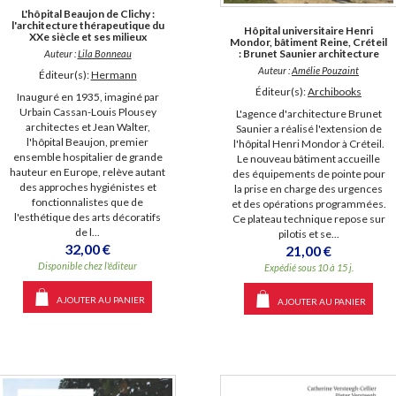
L'hôpital Beaujon de Clichy :
l'architecture thérapeutique du
Hôpital universitaire Henri
XXe siècle et ses milieux
Mondor, bâtiment Reine, Créteil
: Brunet Saunier architecture
Auteur :
Lila Bonneau
Auteur :
Amélie Pouzaint
Éditeur(s):
Hermann
Éditeur(s):
Archibooks
Inauguré en 1935, imaginé par
Urbain Cassan-Louis Plousey
L'agence d'architecture Brunet
architectes et Jean Walter,
Saunier a réalisé l'extension de
l'hôpital Beaujon, premier
l'hôpital Henri Mondor à Créteil.
ensemble hospitalier de grande
Le nouveau bâtiment accueille
hauteur en Europe, relève autant
des équipements de pointe pour
des approches hygiénistes et
la prise en charge des urgences
fonctionnalistes que de
et des opérations programmées.
l'esthétique des arts décoratifs
Ce plateau technique repose sur
de l...
pilotis et se...
32,00 €
21,00 €
Disponible chez l'éditeur
Expédié sous 10 à 15 j.
AJOUTER AU PANIER
AJOUTER AU PANIER