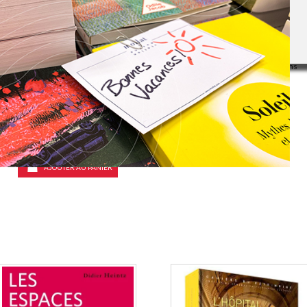
Éditeur(s):
Moniteur
et designers pour aménager des
lieux de vie collectifs accueillants
Toutes les étapes pour concevoir
adaptés aux personnes âgées et à
et construire une crèche adaptée
celles en situation de handicap.
aux besoins des tout-petits :
L'ensemble est illustré de
règles de sécurité, d'hygiène et
nombreux projets réalisés dans
d'accessibilité, espaces
des établisse...
essentiels, acteurs du projet,
25,00 €
entre autres. Les contributeurs
expliquent comment relier les
En stock *
exigences techniques...
*stock limité
79,00 €
Disponible chez l'éditeur
AJOUTER AU PANIER
AJOUTER AU PANIER