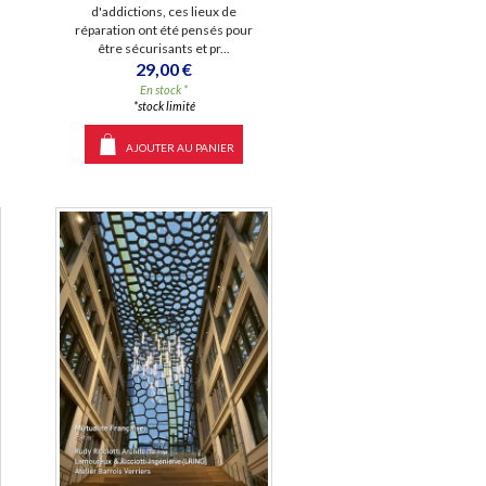
d'addictions, ces lieux de
réparation ont été pensés pour
être sécurisants et pr...
29,00 €
En stock *
*stock limité
AJOUTER AU PANIER