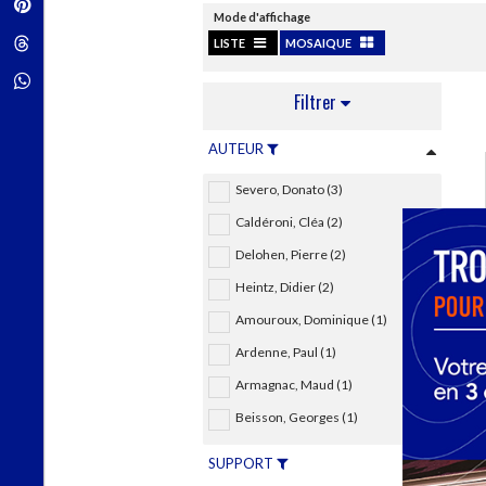
Pinterest
Techniques de construction
SCIENCE FICTION ET FANTASY
Mode d'affichage
Vie familiale
Disciplines paramédicales
Matériaux de l’architecture
Littérature SF et Fantasy
Threads
LISTE
MOSAIQUE
Ouvrages Généraux
Urbanisme
SOCIOLOGIE
Sociologie générale
Whatsapp
Filtrer
Travail social
Santé et société
AUTEUR
ETHNOLOGIE
Anthropologie
Severo, Donato (3)
Ethnologie par pays
Caldéroni, Cléa (2)
Delohen, Pierre (2)
Heintz, Didier (2)
Amouroux, Dominique (1)
Ardenne, Paul (1)
Armagnac, Maud (1)
Beisson, Georges (1)
SUPPORT