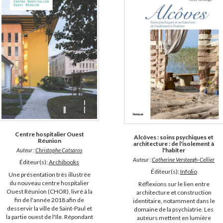
Centre hospitalier Ouest
Alcôves : soins psychiques et
Réunion
architecture : de l'isolement à
l'habiter
Auteur :
Christophe Catsaros
Auteur :
Catherine Versteegh-Cellier
Éditeur(s):
Archibooks
Éditeur(s):
Infolio
Une présentation très illustrée
du nouveau centre hospitalier
Réflexions sur le lien entre
Ouest Réunion (CHOR), livré à la
architecture et construction
fin de l'année 2018 afin de
identitaire, notamment dans le
desservir la ville de Saint-Paul et
domaine de la psychiatrie. Les
la partie ouest de l'île. Répondant
auteurs mettent en lumière