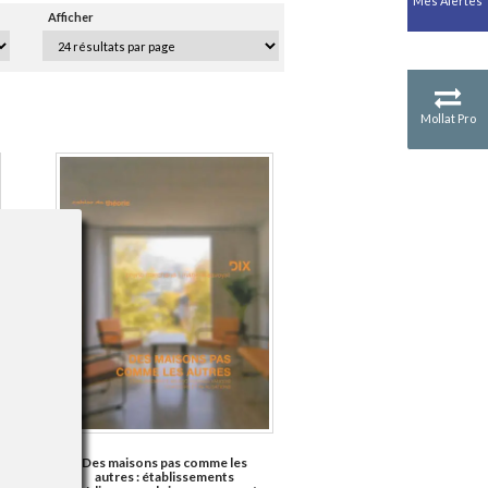
Mes Alertes
Antiquité
Afficher
Mythologies
GÉOGRAPHIE
Géographie - Démographie -
Territoire
Mollat Pro
CULTURE SCIENTIFIQUE
Essais scientifique
Astronomie
Des maisons pas comme les
autres : établissements