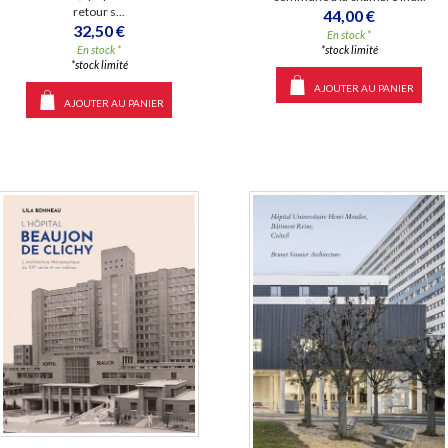
retour s...
44,00 €
32,50 €
En stock *
*stock limité
En stock *
*stock limité
AJOUTER AU PANIER
AJOUTER AU PANIER