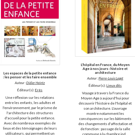
L'hôpital en France, du Moyen
Age à nos jours : histoire et
architecture
Les espaces de la petite enfance
: les penser et les faire ensemble
Auteur :
Pierre-Louis Laget
Auteur :
Didier Heintz
Éditeur(s):
Lieux dits
Éditeur(s):
Erès
Voyage à travers la France du
Une réflexion sur les relations
Moyen Age à aujourd'hui pour
entre les enfants, les adultes et
découvrir l'histoire de l'hôpital et
l'environnement, par le prisme de
son architecture. L'ouvrage
l'architecture des structures
montre notamment les
d'accueil pour la petite enfance.
conséquences sur les bâtiments
Avec de nombreux exemples de
des changements d'affectation et
lieux et des témoignages de leurs
de fonction : passage de la salle
utilisateurs, qui permettent un
commune à la chambre ind...