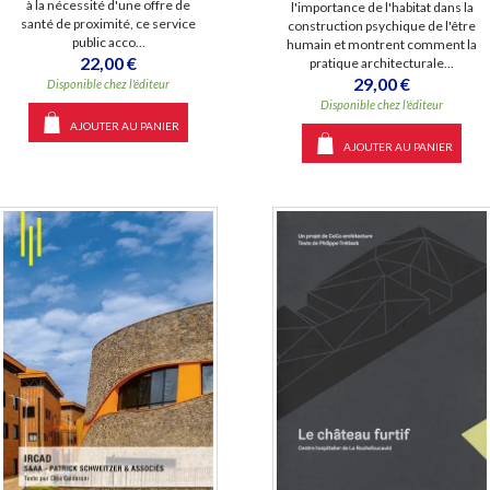
à la nécessité d'une offre de
l'importance de l'habitat dans la
santé de proximité, ce service
construction psychique de l'être
public acco...
humain et montrent comment la
22,00 €
pratique architecturale...
29,00 €
Disponible chez l'éditeur
Disponible chez l'éditeur
AJOUTER AU PANIER
AJOUTER AU PANIER