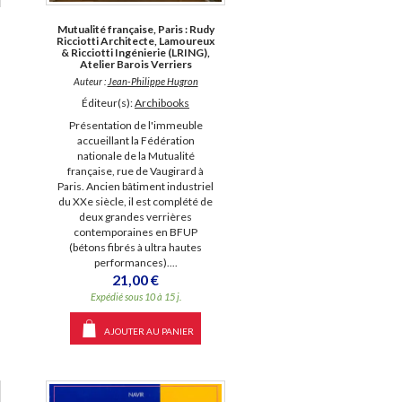
Mutualité française, Paris : Rudy
Ricciotti Architecte, Lamoureux
& Ricciotti Ingénierie (LRING),
Atelier Barois Verriers
Auteur :
Jean-Philippe Hugron
Éditeur(s):
Archibooks
Présentation de l'immeuble
accueillant la Fédération
nationale de la Mutualité
française, rue de Vaugirard à
Paris. Ancien bâtiment industriel
du XXe siècle, il est complété de
deux grandes verrières
contemporaines en BFUP
(bétons fibrés à ultra hautes
performances)....
21,00 €
Expédié sous 10 à 15 j.
AJOUTER AU PANIER