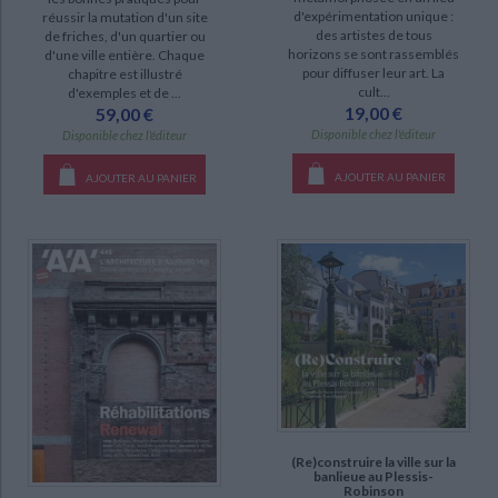
d'expérimentation unique :
réussir la mutation d'un site
disponible (20)
des artistes de tous
de friches, d'un quartier ou
horizons se sont rassemblés
d'une ville entière. Chaque
epuise (15)
pour diffuser leur art. La
chapitre est illustré
cult...
manquant (2)
d'exemples et de ...
19,00 €
59,00 €
Disponible chez l'éditeur
Disponible chez l'éditeur
AJOUTER AU PANIER
AJOUTER AU PANIER
(Re)construire la ville sur la
banlieue au Plessis-
Robinson