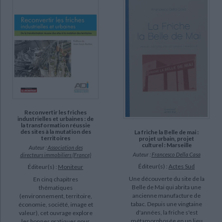
Association des directeurs immobiliers (France) (1)
Bacqué, Marie-Hélène (1)
Baffy, Christian (1)
Basse-Normandie. Direction de l'Inventaire général du patrimoine
culturel (1)
Bianchetti, Cristina (1)
Bonifazio, Patrizia (1)
Borloo, Jean-Louis (1)
Reconvertir les friches
industrielles et urbaines : de
la transformation réussie
SUPPORT
des sites à la mutation des
La friche la Belle de mai :
territoires
projet urbain, projet
livre (18)
culturel : Marseille
Auteur :
Association des
CHARGEMENT...
Auteur :
Francesco Della Casa
directeurs immobiliers (France)
revue (2)
Éditeur(s) :
Actes Sud
Éditeur(s) :
Moniteur
Une découverte du site de la
En cinq chapitres
SÉRIE
Belle de Mai qui abrita une
thématiques
ancienne manufacture de
(environnement, territoire,
tabac. Depuis une vingtaine
économie, société, image et
d'années, la friche s'est
valeur), cet ouvrage explore
DISPONIBILITÉ
métamorphosée en un lieu
les bonnes pratiques pour