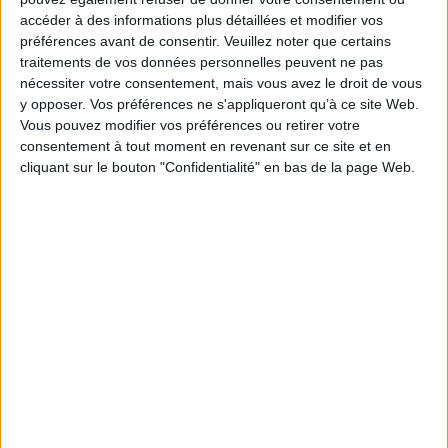
Réinventer Glasgow : de
Éditeur(s) :
Infolio
l'atelier du monde à la ville
accéder à des informations plus détaillées et modifier vos
postindustrielle et au-delà
Dossier consacré à la
préférences avant de consentir.
Veuillez noter que certains
revalorisation de Malley,
Auteur :
Fabien Jeannier
traitements de vos données personnelles peuvent ne pas
quartier situé à l'ouest de
Éditeur(s) :
L'Harmattan
nécessiter votre consentement, mais vous avez le droit de vous
Lausanne. Longtemps
Une analyse du processus
considéré comme une zone
y opposer. Vos préférences ne s'appliqueront qu’à ce site Web.
de régénération urbaine qui
à l'abandon, il est le théâtre
Vous pouvez modifier vos préférences ou retirer votre
s'étale du début des années
de nombreux travaux de
consentement à tout moment en revenant sur ce site et en
1980 aux Jeux du
réaménagement qui
cliquant sur le bouton "Confidentialité" en bas de la page Web.
Commonwealth de 2014.
interrogent les différents
L'auteur montre que l'image
acteurs de l'innovation
et l'identité de la ville ont été
urbaine et les nouvelle...
transformées alors que les
25,00 €
problèmes hérités de la
Disponible chez l'éditeur
période de
désindustrialisation et...
AJOUTER AU PANIER
27,00 €
Expédié sous 10 à 15 j.
AJOUTER AU PANIER