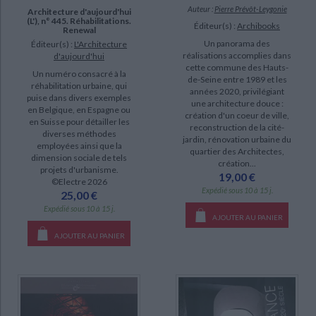
Auteur :
Pierre Prévôt-Leygonie
Architecture d'aujourd'hui
(L'), n° 445. Réhabilitations.
Éditeur(s) :
Archibooks
Renewal
Un panorama des
Éditeur(s) :
L'Architecture
réalisations accomplies dans
d'aujourd'hui
cette commune des Hauts-
Un numéro consacré à la
de-Seine entre 1989 et les
réhabilitation urbaine, qui
années 2020, privilégiant
puise dans divers exemples
une architecture douce :
en Belgique, en Espagne ou
création d'un coeur de ville,
en Suisse pour détailler les
reconstruction de la cité-
diverses méthodes
jardin, rénovation urbaine du
employées ainsi que la
quartier des Architectes,
dimension sociale de tels
création...
projets d'urbanisme.
19,00 €
©Electre 2026
Expédié sous 10 à 15 j.
25,00 €
Expédié sous 10 à 15 j.
AJOUTER AU PANIER
AJOUTER AU PANIER