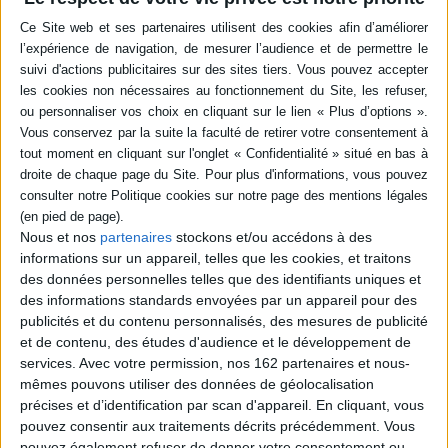
réutilisations artistiques et
ouvriers ont oeuvré pour
culture...
exprimer leur créativité, ...
29,00 €
15,00 €
Expédié sous 10 à 15 j.
Expédié sous 10 à 15 j.
AJOUTER AU PANIER
AJOUTER AU PANIER
Nous et nos
partenaires
stockons et/ou accédons à des
informations sur un appareil, telles que les cookies, et traitons
des données personnelles telles que des identifiants uniques et
des informations standards envoyées par un appareil pour des
publicités et du contenu personnalisés, des mesures de publicité
et de contenu, des études d'audience et le développement de
services.
Avec votre permission, nos 162 partenaires et nous-
mêmes pouvons utiliser des données de géolocalisation
précises et d’identification par scan d'appareil. En cliquant, vous
Les cahiers de l'Ouest, n° 3.
pouvez consentir aux traitements décrits précédemment. Vous
Replay : animer la friche
pouvez également refuser de donner votre consentement ou