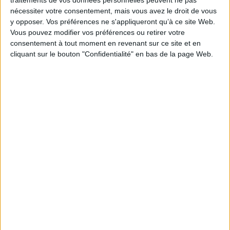
BIOGRAPHIES
nécessiter votre consentement, mais vous avez le droit de vous
y opposer. Vos préférences ne s'appliqueront qu’à ce site Web.
Vous pouvez modifier vos préférences ou retirer votre
consentement à tout moment en revenant sur ce site et en
cliquant sur le bouton "Confidentialité" en bas de la page Web.
Expédié sous 10 à 15 j.
En stock *
*stock limité
Frida Kahlo : les ailes
froissées
Auteur :
Pierre Clavilier
Frida Kahlo : la beauté
terrible
Éditeur :
Ed. du Jasmin
Auteur :
Gérard de Cortanze
16,00 €
Éditeur :
Le Livre de poche
7,90 €
LIVRES JEUNESSE AUTOUR DE FRIDA KAHLO