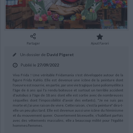
Ecologie - Environnement
Danse
Religions - Spiritualités
Bibliothèque de la Pléiade
Critique et histoire littéraire
Histoire de France
Biographies historiques
Classiques scolaires
Littérature ancienne et médiévale
Histoire - Généralités
Histoire des pays
Littérature de voyage
Audio - Livres lus
Histoire ancienne
Géographie
Littérature en version originale
Humour
Partager
Ajout Favori
Culture scientifique
Un dossier de
David Pigeret
CHARGEMENT...
Publié le
27/09/2022
Viva Frida ! Une véritable Fridamania s'est développée autour de la
figure Frida Kahlo. Elle est devenue une icône de la peinture dont
l'oeuvre est nourrie, en partie, par une vie tragique (une poliomyélite à
l'âge de 6 ans qui l'a rendu boiteuse et surtout un terrible accident
d'autobus à l'âge de 18 ans dont elle est sortie avec de nombreuses
séquelles dont l'impossibilité d'avoir des enfants). "Je ne suis pas
morte et j'ai une raison de vivre. Cette raison, c'est la peinture" dira-t-
elle un peu plus tard. Elle est devenue aussi une icône du féminisme
et du mouvement queer. Ouvertement bisexuelle, s'habillant parfois
avec des vêtements masculins, elle a beaucoup milité pour l'égalité
hommes/femmes.