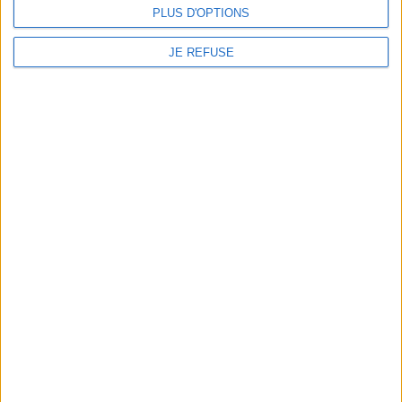
PLUS D'OPTIONS
JE REFUSE
Informations pratiques
Conditions d'utilisation du site
Qui sommes-nous
Mentions Légales
Frais de port & Livraison
Conditions Générales de Vente
À votre service
Offres d'emploi
Offres Partenaires
À découvrir
FeniXX
EDRLab
RetroNews
BnF : portail des métiers du livre