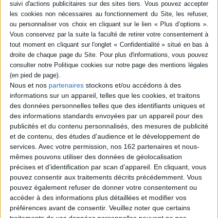
FRIDA ET LA MODE
Indisponible
En stock *
Nous et nos
partenaires
stockons et/ou accédons à des
*stock limité
informations sur un appareil, telles que les cookies, et traitons
des données personnelles telles que des identifiants uniques et
des informations standards envoyées par un appareil pour des
Frida Kahlo, au-delà des
Frida Kahlo, au-delà des
publicités et du contenu personnalisés, des mesures de publicité
apparences
apparences : Palais
et de contenu, des études d'audience et le développement de
Galliera
Éditeur :
Paris-Musées
services.
Avec votre permission, nos 162 partenaires et nous-
Éditeur :
Beaux-arts éditions
42,00 €
mêmes pouvons utiliser des données de géolocalisation
14,00 €
précises et d’identification par scan d'appareil. En cliquant, vous
pouvez consentir aux traitements décrits précédemment. Vous
pouvez également refuser de donner votre consentement ou
accéder à des informations plus détaillées et modifier vos
préférences avant de consentir.
Veuillez noter que certains
traitements de vos données personnelles peuvent ne pas