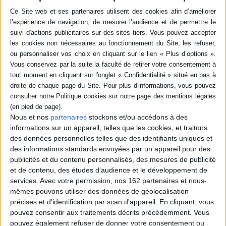
amateur d'Hindouisme, Oppenheimer avait déclaré que la Bhagavad-
Gîtâ était un des plus beaux chants philosophiques qu'il ait jamais lus,
QUELQUES TRADUCTIONS DE LA BHAGAVAD-GÎTÂ...
toutes langues confondues. Le physicien, qui prenait des cours de
Sanskrit tous les jeudis soir auprès du professeur Arthur Ryder et en
avait lui-même traduit quelques passages, en offrait régulièrement un
exemplaire à un collègue. Certaines de ses citations les plus célèbres
en sont d'ailleurs directement issues, et pour cette raison sans doute
l'ingénieur américain Vannevar Bush fit l’erreur, dans ses mémoires,
d'attribuer à tort l'une d'elles à la Bhagavad-Gîtâ...
En stock *
En stock *
Plusieurs années après la concrétisation du projet Manhattan par l'essai
*stock limité
*stock limité
Trinity, auquel il assiste, Oppenheimer confiera avoir eu en tête un des
vers dont il fera, par cet aveu, la popularité dans le monde entier ; cette
Nous et nos
fameuse interview télévisée au cours de laquelle il explique avoir
partenaires
stockons et/ou accédons à des
compris, comme tous ceux qui étaient présents ce jour-là, que le
informations sur un appareil, telles que les cookies, et traitons
monde ne serait plus jamais le même : "Quelques uns ont ri, quelques
des données personnelles telles que des identifiants uniques et
uns ont pleuré, la plupart sont restés silencieux." Il se remémore quant
La Bhagavad-Gîtâ
des informations standards envoyées par un appareil pour des
La Bhagavad-Gîtâ
à lui les paroles que Vishnou adresse à Arjuna : "Now I am become
Éditeur :
Belles lettres
publicités et du contenu personnalisés, des mesures de publicité
Death, the destroyer of worlds" ("Maintenant, je suis devenu la Mort, le
Éditeur :
Albin Michel
11,00 €
destructeur des mondes.").
et de contenu, des études d'audience et le développement de
9,90 €
services.
Avec votre permission, nos 162 partenaires et nous-
Mais que tirer de cette citation offerte sur un plateau de télévision ?
mêmes pouvons utiliser des données de géolocalisation
Que signifie-t-elle ? Et, surtout, quel sens particulier a-t-elle pu avoir
précises et d’identification par scan d'appareil. En cliquant, vous
pour le directeur scientifique du projet Manhattan, face au spectacle du
premier essai de l'arme nucléaire qu'il avait contribué à concevoir ?
pouvez consentir aux traitements décrits précédemment. Vous
pouvez également refuser de donner votre consentement ou