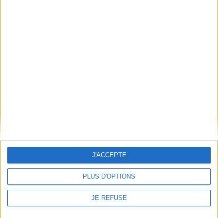
Vidéos
Éric Hazan - Les éditions La Fabrique
1
Découvrez nos Newsletters Mollat !
JE M'INSCRIS
J'ACCEPTE
Informations pratiques
PLUS D'OPTIONS
Conditions d'utilisation du site
JE REFUSE
Qui sommes-nous
Mentions Légales