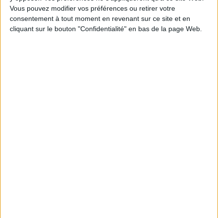
Vous pouvez modifier vos préférences ou retirer votre
consentement à tout moment en revenant sur ce site et en
POUR EN SAVOIR PLUS
cliquant sur le bouton "Confidentialité" en bas de la page Web.
Vidéos
Éric Hazan - La barricade, histoire d'un objet révolution...