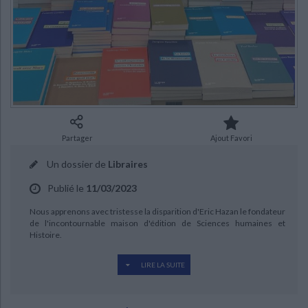
Ecologie - Environnement
Danse
Religions - Spiritualités
Bibliothèque de la Pléiade
Critique et histoire littéraire
Histoire de France
Biographies historiques
Classiques scolaires
Littérature ancienne et médiévale
Histoire - Généralités
Histoire des pays
Littérature de voyage
Audio - Livres lus
Histoire ancienne
Géographie
Littérature en version originale
Humour
Culture scientifique
CHARGEMENT...
Partager
Ajout Favori
Un dossier de
Libraires
Publié le
11/03/2023
Nous apprenons avec tristesse la disparition d'Eric Hazan le fondateur
de l'incontournable maison d'édition de Sciences humaines et
Histoire.
LIRE LA SUITE
En 1998, Eric Hazan fondait avec un petit groupe d'ami-e-s les éditions
La fabrique.