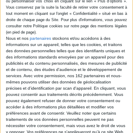
LES TEXTES D'ERIC HAZAN
Nous et nos
partenaires
stockons et/ou accédons à des
informations sur un appareil, telles que les cookies, et traitons
En stock *
Expédié sous 10 à 15 j.
des données personnelles telles que des identifiants uniques et
*stock limité
des informations standards envoyées par un appareil pour des
publicités et du contenu personnalisés, des mesures de publicité
et de contenu, des études d'audience et le développement de
services.
Avec votre permission, nos 162 partenaires et nous-
Paris sous tension
Une histoire de la
mêmes pouvons utiliser des données de géolocalisation
Auteur :
Eric Hazan
Révolution française
précises et d’identification par scan d'appareil. En cliquant, vous
Éditeur :
la Fabrique
Auteur :
Eric Hazan
pouvez consentir aux traitements décrits précédemment. Vous
12,20 €
Éditeur :
la Fabrique
pouvez également refuser de donner votre consentement ou
accéder à des informations plus détaillées et modifier vos
22,00 €
préférences avant de consentir.
Veuillez noter que certains
traitements de vos données personnelles peuvent ne pas
nécessiter votre consentement, mais vous avez le droit de vous
y opposer. Vos préférences ne s'appliqueront qu’à ce site Web.