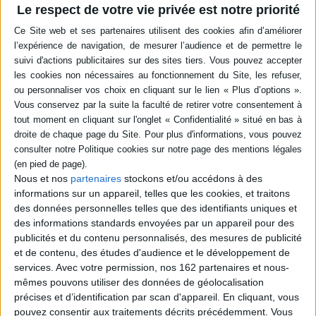
de transmettre un savoir. Il peut également se manifester à travers
Le respect de votre vie privée est notre priorité
l'action sur l'autre pour influencer, séduire ou convaincre son
interlocuteur. Dans une tendance anthropomorphique nous nous
L'intelligence des plantes : les
découvertes qui révolutionnent
représentons généralement le langage par la parole, cependant tout un
notre compréhension du monde
pans du langage des êtres vivants ne nous est pas accessible car il utilise
végétal
des outils de communication diverses et complexes.
Auteur :
Fleur Daugey
Des comportements sociaux, aux moyens de protection, jusqu'à la
s
Éditeur :
Ulmer
capacité à préserver la faune et notre environnement, la flore, qu'elle
soit sauvage ou urbaine fait partie d'un écosystème complexe où les
Une synthèse des découvertes scientifiques
relations et la communication sont bien plus délicates et sophistiquées
sur l'intelligence végétale qui détaille par
qu'on ne le pense.
exemple les facultés d'apprentissage, de prise
de décision et de mémorisation des plantes.
Les arbres ressentent-ils quelque chose quand un des leurs est détruit
Les recherches sur les notions de sommeil, de
? Quelle est la réaction à la mort par d'autre cellules vivantes ? Préparez
douleur et de conscience chez les végétaux
Nous et nos
partenaires
stockons et/ou accédons à des
vous à bouleverser vos représentations, des écosystèmes et de la
sont également abordées. ©Electre 2026
informations sur un appareil, telles que les cookies, et traitons
biodiversité.
18,00 €
des données personnelles telles que des identifiants uniques et
Indisponible
des informations standards envoyées par un appareil pour des
publicités et du contenu personnalisés, des mesures de publicité
et de contenu, des études d'audience et le développement de
services.
Avec votre permission, nos 162 partenaires et nous-
mêmes pouvons utiliser des données de géolocalisation
précises et d’identification par scan d'appareil. En cliquant, vous
pouvez consentir aux traitements décrits précédemment. Vous