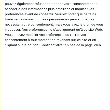
pouvez également refuser de donner votre consentement ou
COMMUNICATION ET RELATIONS DES ORGANISMES VIVANTS
accéder à des informations plus détaillées et modifier vos
préférences avant de consentir.
Veuillez noter que certains
traitements de vos données personnelles peuvent ne pas
nécessiter votre consentement, mais vous avez le droit de vous
y opposer. Vos préférences ne s'appliqueront qu’à ce site Web.
Vous pouvez modifier vos préférences ou retirer votre
consentement à tout moment en revenant sur ce site et en
En stock *
En stock *
*stock limité
*stock limité
cliquant sur le bouton "Confidentialité" en bas de la page Web.
La vie secrète des
Sous la forêt : pour
champignons : à la
survivre il faut des alliés
découverte d'un monde
Auteur :
Francis Michel Martin
insoupçonné
Auteur :
Robert Hofrichter
Éditeur :
Humensciences
Éditeur :
Les Arènes
19,90 €
20,90 €