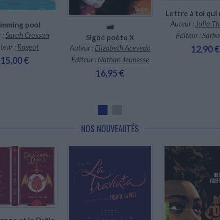
Lettre à toi qui
Auteur :
Julia T
imming pool
 :
Sarah Crossan
Éditeur :
Sarb
Signé poète X
teur :
Rageot
Auteur :
Elizabeth Acevedo
12,90 €
Éditeur :
Nathan Jeunesse
15,00 €
16,95 €
NOS NOUVEAUTÉS
nible chez l'éditeur
onne et le Drôle