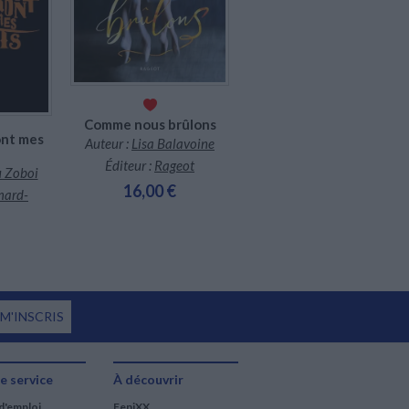
La porte du non retour.
Comme nous brûlons
Vol. 1
ont mes
Auteur :
Lisa Balavoine
Auteur :
Kwame Alexander
Éditeur :
Rageot
Éditeur :
Albin Michel-
u Zoboi
Jeunesse
16,00 €
mard-
19,90 €
 M'INSCRIS
e service
À découvrir
d'emploi
FeniXX