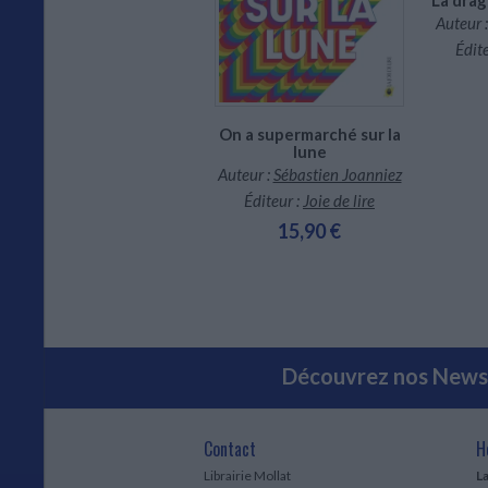
CHARGEMENT...
Auteur 
Édite
La porte du non retour.
On a supermarché sur la
Vol. 1
lune
Auteur :
Kwame Alexander
Auteur :
Sébastien Joanniez
Éditeur :
Albin Michel-
Éditeur :
Joie de lire
Jeunesse
15,90 €
19,90 €
Découvrez nos Newsl
Contact
H
Librairie Mollat
La