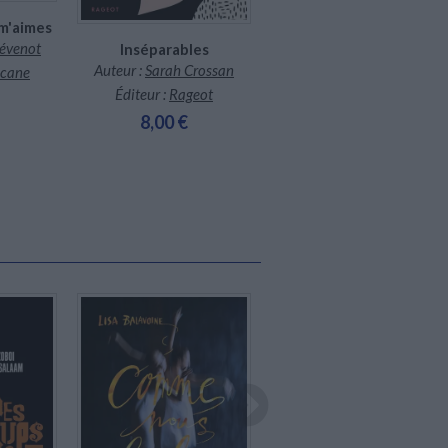
 m'aimes
hévenot
Inséparables
De l'autre côté de l'eau
Auteur :
Sarah Crossan
acane
Auteur :
Elizabeth Acevedo
Éditeur :
Rageot
Éditeur :
Nathan Jeunesse
8,00 €
16,95 €
En stock *
Disponible chez l'éditeur
*stock limité