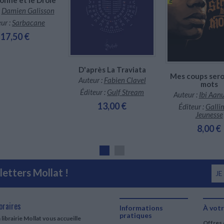
En stock *
Disponible chez l'éditeur
*stock limité
:
Damien Galisson
ur :
Sarbacane
17,50 €
D'après La Traviata
Mes coups ser
Auteur :
Fabien Clavel
mots
Éditeur :
Gulf Stream
Auteur :
Ibi Aan
13,00 €
Éditeur :
Galli
Jeunesse
8,00 €
etters Mollat !
JE
oraires
Informations
À votr
pratiques
 librairie Mollat vous accueille
Offres 