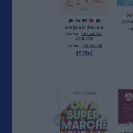
Sw
Riposte
Auteur
Auteur :
Louisa Reid
Songe à la douceur
Édi
Éditeur :
Bayard Jeunesse
Auteur :
Clémentine
Beauvais
14,90 €
Éditeur :
Sarbacane
15,50 €
Dispo
Expédié sous 10 à 15 j.
La drag