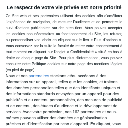
Le respect de votre vie privée est notre priorité
Sélection patrimoine :
Confidences d'une prostituée :
magnifique hommage de Takao Saito fait aux
dames de compagnie des faubourgs, cette œuvre patrimoine et
CHARGEMENT...
emblématique du genre "gekiga" fait enfin son apparition en France, 51
ans après sa publication originale au Japon.
CHARGEMENT...
Pim Pam Poum. Vol. 1.
1936-1942
Le clan des Poe
: dans cette œuvre culte du genre shôjo, Moto Hagio
Auteur :
Harold Knerr
imagine des Vampanella (comprendre des vampires, ce que son éditeur
japonais refusait de publier à cette époque) et parmi eux, dans le clan de
Éditeur :
Urban comics
la famille Poe, Edgar et Marybelle qui, du fait de leur jeune âge,
27,00 €
Confidences d'une
n'auraient jamais du rejoindre le clan de ces êtres si énigmatiques.
prostituée
s
Auteur :
Takao Saito
Sélection jeunesse :
Nous et nos
partenaires
stockons et/ou accédons à des
Éditeur :
Editions Akata
informations sur un appareil, telles que les cookies, et traitons
Brume :
Brume est une petite fille, absolument certaine d'être une
16,99 €
sorcière. Alors le jour où son papa lui confie un grimoire qu'il a trouvé
des données personnelles telles que des identifiants uniques et
sous le même arbre où il a recueilli la fillette, les étoiles s'alignent : elle
des informations standards envoyées par un appareil pour des
est vraiment une sorcière ! Pleine d'assurance, elle décide d'aller
publicités et du contenu personnalisés, des mesures de publicité
déloger le dragon qui menace son village. Une héroïne haute en
et de contenu, des études d'audience et le développement de
couleurs et pleine d'ambition !
SÉLECTION JEUNESSE
services.
Avec votre permission, nos 162 partenaires et nous-
Nunuche :
à chaque Calvin, un Hobbes, alors quoi de plus logique qu'un
mêmes pouvons utiliser des données de géolocalisation
Nunuche pour une jeune Zoé ? Suivez les aventures de ce petit duo
précises et d’identification par scan d'appareil. En cliquant, vous
déjanté, à faire lire par les plus grands aux plus petits !