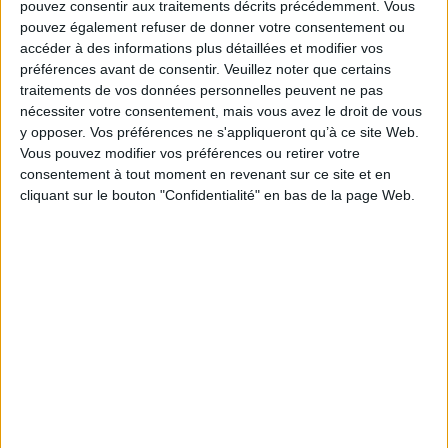
pouvez consentir aux traitements décrits précédemment. Vous
Sélection polar SNCF voyageurs :
pouvez également refuser de donner votre consentement ou
accéder à des informations plus détaillées et modifier vos
Alva dans la nuit :
Alva est une braqueuse de talent aux origines inconnus.
préférences avant de consentir.
Veuillez noter que certains
Après avoir fait la rencontre d'une sorcière énigmatique, elle se
CHARGEMENT...
CHARGEMENT...
traitements de vos données personnelles peuvent ne pas
retrouvera traquée par une secte aux sombres desseins... L'excellente
nécessiter votre consentement, mais vous avez le droit de vous
idée de ce récit est de mêler éléments de contes folkloriques nordique
et course vers l'avant dans un contexte moderne, le tout sublimé par un
y opposer. Vos préférences ne s'appliqueront qu’à ce site Web.
noir et blanc somptueux... Une très bonne pioche pour les amateurs de
Vous pouvez modifier vos préférences ou retirer votre
Une aventure de Millie &
L'incroyable mademoiselle
polars fantastiques.
Catsou. Ultra fiesta
consentement à tout moment en revenant sur ce site et en
Bang !
Auteur :
Marie Spénale
cliquant sur le bouton "Confidentialité" en bas de la page Web.
Auteur :
Yoon-Sun Park
Je suis leur silence
: Eva est une psychologue un peu dérangée mais à la
joie de vivre et au cynisme communicatif. Appelée à la rescousse par
Éditeur :
Nathan Jeunesse
Éditeur :
Dupuis
une de ses amies lors de la lecture d'un testament
12,95 €
20,00 €
Sélection eco-fauve Raja :
Frontier
: l'exploration spatiale, c'est l'avenir de l'humanité ! Mais quel
prix serez-vous capable de payer pour retrouver votre liberté ? Toujours
accompagné de son trait si caractéristique, Guillaume Singelin nous
SÉLECTION FAUVE POLAR SNCF VOYAGEURS
offre, une nouvelle fois, un splendide one shot de science fiction !
Sélection fauve des lycéens :
Jumelle
: dans un diptyque tout à fait fascinant, Florence revient sur sa