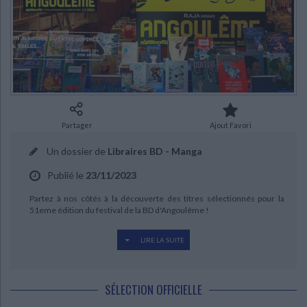
Ecologie - Environnement
Danse
Religions - Spiritualités
Bibliothèque de la Pléiade
Critique et histoire littéraire
Histoire de France
Biographies historiques
Classiques scolaires
Littérature ancienne et médiévale
Histoire - Généralités
Histoire des pays
Littérature de voyage
Audio - Livres lus
Histoire ancienne
Géographie
Littérature en version originale
Humour
Culture scientifique
Partager
Ajout Favori
Un dossier de
Libraires BD - Manga
CHARGEMENT...
Publié le
23/11/2023
Partez à nos côtés à la découverte des titres sélectionnés pour la
51eme édition du festival de la BD d'Angoulême !
LIRE LA SUITE
Nouvelle année, nouveau festival international de la bande dessinée !
Avec cette 51eme édition, les sélections sont des plus éclectiques et
SÉLECTION OFFICIELLE
fournies.