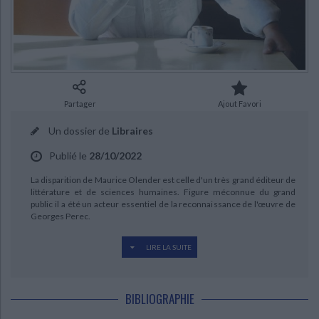
Ecologie - Environnement
Danse
Religions - Spiritualités
Bibliothèque de la Pléiade
Critique et histoire littéraire
Histoire de France
Biographies historiques
Classiques scolaires
Littérature ancienne et médiévale
Histoire - Généralités
Histoire des pays
Littérature de voyage
Audio - Livres lus
Histoire ancienne
Géographie
Littérature en version originale
Humour
Partager
Ajout Favori
Culture scientifique
Un dossier de
Libraires
Publié le
28/10/2022
La disparition de Maurice Olender est celle d'un très grand éditeur de
littérature et de sciences humaines. Figure méconnue du grand
public il a été un acteur essentiel de la reconnaissance de l'œuvre de
Georges Perec.
LIRE LA SUITE
Il est des passeurs de textes dont l'œuvre est tout entière dans le talent
qu'ils eurent à rendre disponible et faire lire des écritures, des styles et
des idées qui nous ont changés.
BIBLIOGRAPHIE
CHARGEMENT...
Maurice Olender fut de ceux-là, et l'un des plus grands. En créant en