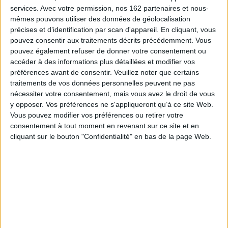
services.
Avec votre permission, nos 162 partenaires et nous-
mêmes pouvons utiliser des données de géolocalisation
précises et d’identification par scan d'appareil. En cliquant, vous
pouvez consentir aux traitements décrits précédemment. Vous
pouvez également refuser de donner votre consentement ou
accéder à des informations plus détaillées et modifier vos
préférences avant de consentir.
Veuillez noter que certains
Disponible chez
En stock *
l'éditeur
*stock limité
traitements de vos données personnelles peuvent ne pas
nécessiter votre consentement, mais vous avez le droit de vous
y opposer. Vos préférences ne s'appliqueront qu’à ce site Web.
Vous pouvez modifier vos préférences ou retirer votre
consentement à tout moment en revenant sur ce site et en
e
Une enfance dans la
L'autre face de la Lune :
cliquant sur le bouton "Confidentialité" en bas de la page Web.
gueule du loup
écrits sur le Japon
Auteur :
Monique Lévi-Strauss
Auteur :
Claude Lévi-Strauss
Éditeur :
Seuil
Éditeur :
Seuil
19,50 €
21,00 €
LA LIBRAIRIE DU XXIE SIÈCLE