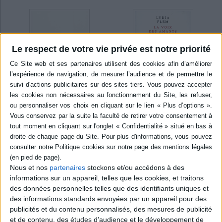
Le respect de votre vie privée est notre priorité
Disponible chez
Disponible chez
l'éditeur
l'éditeur
La reine Alice
La voix des amants
Auteur :
Lydia Flem
Auteur :
Lydia Flem
Éditeur :
Seuil
Éditeur :
Seuil
19,80 €
15,20 €
Nous et nos
partenaires
stockons et/ou accédons à des
informations sur un appareil, telles que les cookies, et traitons
des données personnelles telles que des identifiants uniques et
des informations standards envoyées par un appareil pour des
publicités et du contenu personnalisés, des mesures de publicité
LÉVI-STRAUSS ET LA LIBRAIRIE DU XXIE SIÈCLE
et de contenu, des études d'audience et le développement de