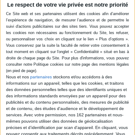
BIBLIOTHÈQUE DES SCIENCES HUMAINES
Le respect de votre vie privée est notre priorité
Disponible chez
En stock *
l'éditeur
*stock limité
Nous et nos
partenaires
stockons et/ou accédons à des
a
L'adieu au voyage :
La découverte du vrai
informations sur un appareil, telles que les cookies, et traitons
l'ethnologie française
sauvage : et autres essais
des données personnelles telles que des identifiants uniques et
entre science et
Auteur :
Marshall David
des informations standards envoyées par un appareil pour des
littérature
Sahlins
publicités et du contenu personnalisés, des mesures de publicité
Auteur :
Vincent Debaene
Éditeur :
Gallimard
et de contenu, des études d'audience et le développement de
Éditeur :
Gallimard
25,40 €
services.
Avec votre permission, nos 162 partenaires et nous-
25,40 €
mêmes pouvons utiliser des données de géolocalisation
précises et d’identification par scan d'appareil. En cliquant, vous
pouvez consentir aux traitements décrits précédemment. Vous