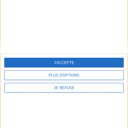
Vidéos
Littérature
Autres biographies
Rentrée Littéraire 2022
Pierre Nora - Une étrange obstination
vous présente son ouvrage
"Une étrange obstination" aux éditions Gallimard. Rentrée littéraire
automne 2022.
J'ACCEPTE
Lire la suite
PLUS D'OPTIONS
JE REFUSE