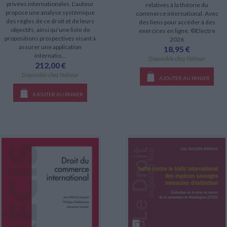
privées internationales. L'auteur
relatives à la théorie du
propose une analyse systémique
commerce international. Avec
des règles de ce droit et de leurs
des liens pour accéder à des
objectifs, ainsi qu'une liste de
exercices en ligne. ©Electre
propositions prospectives visant à
2026
assurer une application
18,95 €
internatio...
Disponible chez l'éditeur
212,00 €
Disponible chez l'éditeur
AJOUTER AU PANIER
AJOUTER AU PANIER