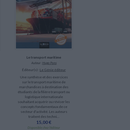
Le transport maritime
Auteur :
Hugo Pons
Éditeur(s) :
Le Génie éditeur
Une synthèse et des exercices
sur le transport maritime de
marchandises à destination des
étudiants de la filière transport ou
logistique internationale
souhaitant acquérir ou réviser les
concepts fondamentaux de ce
secteur d'activité. Les auteurs
traitent des techni...
15,00 €
Disponible chez l'éditeur