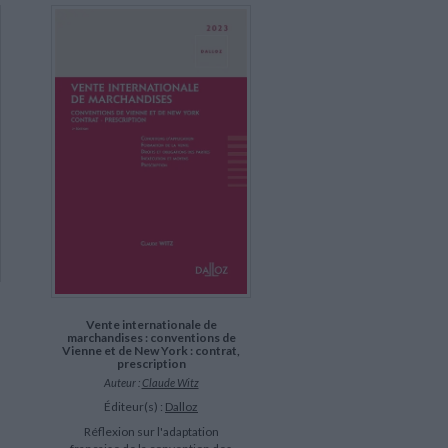
Vente internationale de
marchandises : conventions de
Vienne et de New York : contrat,
prescription
Auteur :
Claude Witz
Éditeur(s) :
Dalloz
Réflexion sur l'adaptation