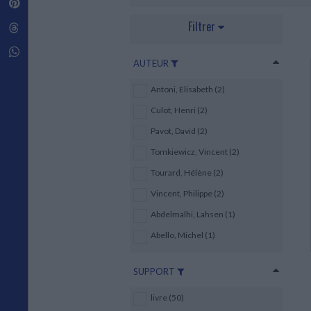
Pinterest
Techniques de construction
SCIENCE FICTION ET FANTASY
Vie familiale
Disciplines paramédicales
Matériaux de l’architecture
Filtrer
Littérature SF et Fantasy
Threads
Ouvrages Généraux
Urbanisme
SOCIOLOGIE
Sociologie générale
Whatsapp
AUTEUR
Travail social
Santé et société
Antoni, Elisabeth (2)
ETHNOLOGIE
Culot, Henri (2)
Anthropologie
Pavot, David (2)
Ethnologie par pays
Tomkiewicz, Vincent (2)
Tourard, Hélène (2)
Vincent, Philippe (2)
Abdelmalhi, Lahsen (1)
Abello, Michel (1)
SUPPORT
livre (50)