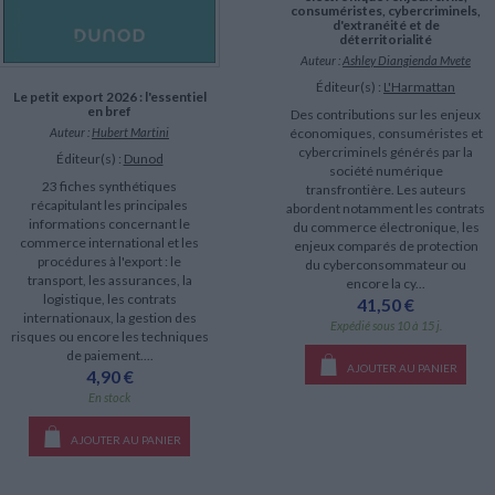
consuméristes, cybercriminels,
d'extranéité et de
déterritorialité
Auteur :
Ashley Diangienda Mvete
Éditeur(s) :
L'Harmattan
Le petit export 2026 : l'essentiel
en bref
Des contributions sur les enjeux
économiques, consuméristes et
Auteur :
Hubert Martini
cybercriminels générés par la
Éditeur(s) :
Dunod
société numérique
23 fiches synthétiques
transfrontière. Les auteurs
récapitulant les principales
abordent notamment les contrats
informations concernant le
du commerce électronique, les
commerce international et les
enjeux comparés de protection
procédures à l'export : le
du cyberconsommateur ou
transport, les assurances, la
encore la cy...
logistique, les contrats
41,50 €
internationaux, la gestion des
Expédié sous 10 à 15 j.
risques ou encore les techniques
de paiement....
AJOUTER AU PANIER
4,90 €
En stock
AJOUTER AU PANIER