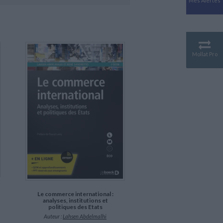
Mes Alertes
Antiquité
Mythologies
GÉOGRAPHIE
Géographie - Démographie -
Territoire
Mollat Pro
CULTURE SCIENTIFIQUE
Essais scientifique
Astronomie
Le commerce international :
analyses, institutions et
politiques des Etats
Auteur :
Lahsen Abdelmalhi