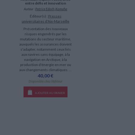
entre défis et innovation
Auteur :
Patrice Edorh-Komahe
Éditeur(s) :
Presses
universitaires d'Aix-Marseille
Présentation des nouveaux
risques engendrés par les
mutations du secteur maritime,
auxquels les assurances doivent
s'adapter, notamment ceux liés
aux navires sans équipage, à la
navigation en Arctique, à la
production d'énergie en mer ou
aux changements climatiques. ...
40,00 €
Disponible chez l'éditeur
AJOUTER AU PANIER