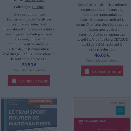
Des décisions de jurisprudence
Éditeur(s) :
Gualino
commentées ainsi que des
Une introduction aux
textes communautaires
fondamentaux de l'arbitrage
internationaux permettant la
commercial interne et
compréhension des règles et des
international, mode de résolution
mécanismes du droit
des litiges en développement
international et européen des
croissant, qui suit le
sociétés. A jour de la loi DDADUE
cheminement de l'instance
du 22 avril 2024 ratifiant la
arbitrale, de la convention
réforme des fu...
d'arbitrage jusqu'à l'exécution de
46,00 €
la sentence, en passa...
Disponible chez l'éditeur
23,50 €
Disponible chez l'éditeur
AJOUTER AU PANIER
AJOUTER AU PANIER