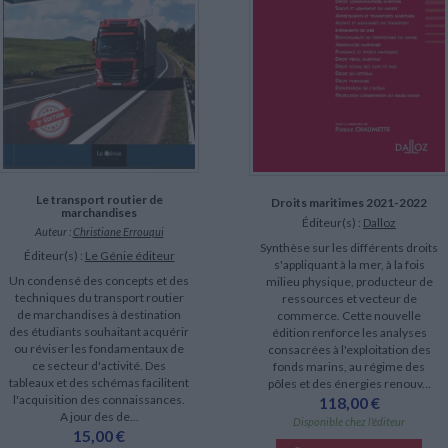
Le transport routier de
Droits maritimes 2021-2022
marchandises
Éditeur(s) :
Dalloz
Auteur :
Christiane Errouqui
Synthèse sur les différents droits
Éditeur(s) :
Le Génie éditeur
s'appliquant à la mer, à la fois
Un condensé des concepts et des
milieu physique, producteur de
techniques du transport routier
ressources et vecteur de
de marchandises à destination
commerce. Cette nouvelle
des étudiants souhaitant acquérir
édition renforce les analyses
ou réviser les fondamentaux de
consacrées à l'exploitation des
ce secteur d'activité. Des
fonds marins, au régime des
tableaux et des schémas facilitent
pôles et des énergies renouv...
l'acquisition des connaissances.
118,00 €
A jour des de...
Disponible chez l'éditeur
15,00 €