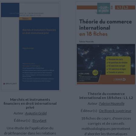
Théorie du commerce
international en 18 fiches : L1, L2
Marchés et instruments
financiers en droit international
Auteur :
Fabrice Mazerolle
privé
Éditeur(s) :
De Boeck supérieur
Auteur :
Augustin Gridel
18 fiches de cours, d'exercices
Éditeur(s) :
Bruylant
corrigés et de conseils
Une étude de l'application du
méthodologiques permettent
droit financier dans les relations
d'aborder les thématiques