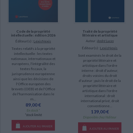
Gaudrat, Philippe (8)
SUPPORT
Code de la propriété
Traité de la propriété
livre (591)
intellectuelle : édition 2026
littéraire et artistique
Éditeur(s) :
LexisNexis
Auteur :
André Lucas
IAD (64)
Éditeur(s) :
LexisNexis
Textes relatifs à la propriété
revue (59)
intellectuelle : les textes
Sont examinés le droit de la
nationaux, internationaux et
poche (17)
propriété littéraire et
européens, l'intégralité des
artistique dans l'ordre
coffret (1)
textes fiscaux, la
interne : droit d'auteur,
jurisprudence européenne
droits voisins du droit
ainsi que les décisions de
d'auteur ; puis le droit de la
SÉRIE
l'Office européen des
propriété littéraire et
brevets (OEB) et de l'Office
artistique dans l'ordre
de l'harmonisation dans le
Contrats du monde de l'art (5)
international : droit
m...
international privé, droit
Dictionnaire critique du droit de l'éducation (2)
89,00 €
conventionne...
En stock *
139,00 €
Les nouveaux usages du brevet d'invention (2)
*stock limité
Disponible chez l'éditeur
Droit de la propriété industrielle (1)
AJOUTER AU PANIER
CHARGEMENT...
AJOUTER AU PANIER
Intelligence et droit de la recherche scientifique : la liberté de la