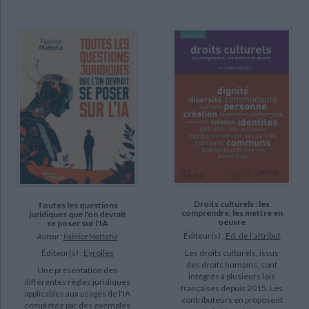
recherche scientifique (1)
L'art et sa valeur (1)
La propriété intellectuelle (1)
Le droit d'auteur en questions (1)
DISPONIBILITÉ
epuise (1003)
disponible (732)
a-paraitre (11)
manquant (9)
Droits culturels : les
Toutes les questions
comprendre, les mettre en
juridiques que l'on devrait
oeuvre
se poser sur l'IA
Éditeur(s) :
Ed. de l'attribut
Auteur :
Fabrice Mattatia
Les droits culturels, issus
Éditeur(s) :
Eyrolles
des droits humains, sont
Une présentation des
intégrés à plusieurs lois
différentes règles juridiques
françaises depuis 2015. Les
applicables aux usages de l'IA
contributeurs en proposent
complétée par des exemples