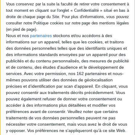
première partie est
aspects tels que les droits
consacrée aux usagers de
des bibliothèques et des
l'IA (droits fondamentaux,
musées, les statuts des
protection du libre arbitre,
chercheurs,
propriété intellec...
l'expérimentation humaine,
38,00 €
les litiges institutionnels,...
57,00 €
En stock *
Nous et nos
partenaires
stockons et/ou accédons à des
*stock limité
Disponible chez l'éditeur
informations sur un appareil, telles que les cookies, et traitons
des données personnelles telles que des identifiants uniques et
AJOUTER AU PANIER
AJOUTER AU PANIER
des informations standards envoyées par un appareil pour des
publicités et du contenu personnalisés, des mesures de publicité
et de contenu, des études d'audience et le développement de
services.
Avec votre permission, nos 162 partenaires et nous-
mêmes pouvons utiliser des données de géolocalisation
précises et d’identification par scan d'appareil. En cliquant, vous
pouvez consentir aux traitements décrits précédemment. Vous
pouvez également refuser de donner votre consentement ou
accéder à des informations plus détaillées et modifier vos
préférences avant de consentir.
Veuillez noter que certains
traitements de vos données personnelles peuvent ne pas
nécessiter votre consentement, mais vous avez le droit de vous
y opposer. Vos préférences ne s'appliqueront qu’à ce site Web.