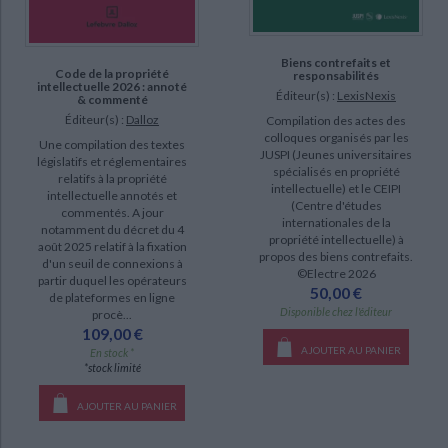
Biens contrefaits et
Code de la propriété
responsabilités
intellectuelle 2026 : annoté
Éditeur(s) :
LexisNexis
& commenté
Éditeur(s) :
Dalloz
Compilation des actes des
colloques organisés par les
Une compilation des textes
JUSPI (Jeunes universitaires
législatifs et réglementaires
spécialisés en propriété
relatifs à la propriété
intellectuelle) et le CEIPI
intellectuelle annotés et
(Centre d'études
commentés. A jour
internationales de la
notamment du décret du 4
propriété intellectuelle) à
août 2025 relatif à la fixation
propos des biens contrefaits.
d'un seuil de connexions à
©Electre 2026
partir duquel les opérateurs
50,00 €
de plateformes en ligne
Disponible chez l'éditeur
procè...
109,00 €
AJOUTER AU PANIER
En stock *
*stock limité
AJOUTER AU PANIER