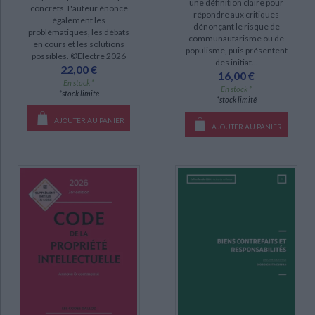
une définition claire pour
concrets. L'auteur énonce
répondre aux critiques
également les
dénonçant le risque de
problématiques, les débats
communautarisme ou de
en cours et les solutions
populisme, puis présentent
possibles. ©Electre 2026
des initiat...
22,00 €
16,00 €
En stock *
En stock *
*stock limité
*stock limité
AJOUTER AU PANIER
AJOUTER AU PANIER