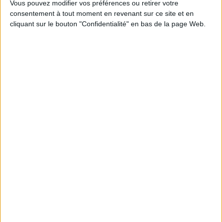
Vous pouvez modifier vos préférences ou retirer votre
consentement à tout moment en revenant sur ce site et en
cliquant sur le bouton "Confidentialité" en bas de la page Web.
La protection des données
Le sport en procès : quand
personnelles :
le droit dicte les règles du
fondamentaux, nouveaux
jeu, 1890-1940
défis, cas d'usages
Auteur :
Julien Sorez
Auteur :
Guillaume Desgens-
Pasanau
Éditeur(s) :
CNRS Editions
Éditeur(s) :
LexisNexis
Une analyse du droit dans le
Un décryptage des
sport dans la première
dispositions sur la protection
moitié du XXe siècle : rugby,
des données personnelles à
football, tennis, boxe, entre
travers une vision
autres. La légalité des règles,
synthétique des enjeux en
le respect de l'amateurisme,
présence, des règles
l'autorité des décisions des
applicables et des évolutions
arbitres, l'organisation des
possibles de la
compétitions, la validité des
réglementation. ©Electre
contra...
2026
26,00 €
35,00 €
En stock *
*stock limité
En stock *
*stock limité
AJOUTER AU PANIER
AJOUTER AU PANIER