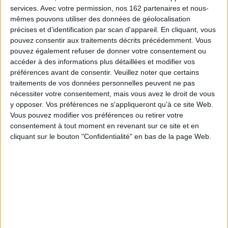
services.
Avec votre permission, nos 162 partenaires et nous-
les aspects fiscaux de l'organisation du patrimoine familial
(mariage, divorce, concubinage, Pacs, usufruit, indivision, viager,
mêmes pouvons utiliser des données de géolocalisation
sociétés civiles et trust) ;
précises et d’identification par scan d'appareil. En cliquant, vous
l'imposition du patrimoine familial (ISF, taxes foncières, taxe
pouvez consentir aux traitements décrits précédemment. Vous
d'habitation et taxe sur les logements vacants) ;
pouvez également refuser de donner votre consentement ou
les aspects fiscaux de la transmission à titre gratuit du patrimoine
familial (droits de succession, droits de donation et contrats
accéder à des informations plus détaillées et modifier vos
d'assurance-vie) ;
préférences avant de consentir.
Veuillez noter que certains
le contrôle fiscal, le contentieux fiscal et la gestion du risque fiscal.
traitements de vos données personnelles peuvent ne pas
Les thèmes étudiés dans ce précis en font un ouvrage de référence
nécessiter votre consentement, mais vous avez le droit de vous
permettant de répondre pleinement aux questions des étudiants, des
y opposer. Vos préférences ne s'appliqueront qu’à ce site Web.
professionnels et des contribuables en matière de droit fiscal de la famille.
Vous pouvez modifier vos préférences ou retirer votre
Le recueil d'
Exercices de droit de 1a famille
(paru dans 1a même collection et
consentement à tout moment en revenant sur ce site et en
e
écrit en collaboration avec M
François Lemaire, notaire à Caen) constitue
cliquant sur le bouton "Confidentialité" en bas de la page Web.
le complément indissociable de ce précis.
Fiche Technique
Paru le :
03/04/2008
Thématique :
Fiscalité
Auteur(s) :
Auteur :
Frédéric Douet
Éditeur(s) :
Litec
Collection(s) :
Litec fiscal