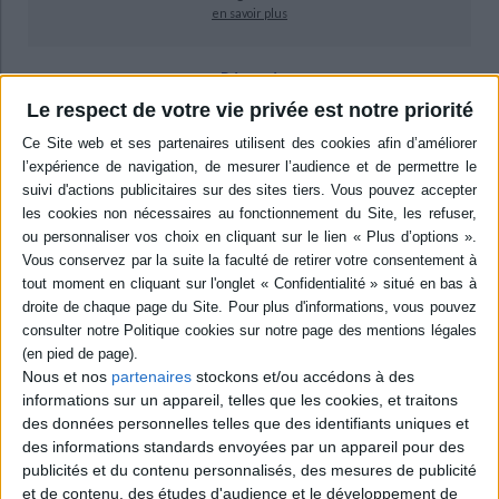
en savoir plus
Résumé
Le respect de votre vie privée est notre priorité
Présentation des règles de droit fiscal appliquées à la famille, à travers
l'imposition des revenus, du patrimoine familial et du contrôle fiscal. A jour
de la loi TEPA du 21 août 2007. ©Electre 2026
Quatrième de couverture
Litec Fiscal
Précis de droit fiscal de 1a famille
Impôt sur le revenu - Optimisation fiscale du patrimoine familial - Mariage,
divorce, Pacs, concubinage - Droits de donation et de succession - ISF
Toutes les familles, des plus modestes aux plus fortunées, se trouvent
sous l'emprise du droit fiscal. Paradoxalement, aucun ouvrage n'était
encore spécifiquement consacré au droit fiscal de la famille. C'est dire
Nous et nos
partenaires
stockons et/ou accédons à des
l'importance de ce précis extrêmement didactique, enrichi d'explications
informations sur un appareil, telles que les cookies, et traitons
claires et agrémenté d'exemples chiffrés. Sont traités :
des données personnelles telles que des identifiants uniques et
l'imposition des revenus familiaux (impôt sur le revenu,
des informations standards envoyées par un appareil pour des
contribution sociale généralisée, contribution au remboursement
publicités et du contenu personnalisés, des mesures de publicité
de la dette sociale, prélèvement social de 2 % et la contribution de
et de contenu, des études d'audience et le développement de
0,3 % additionnelle à ce prélèvement) ;