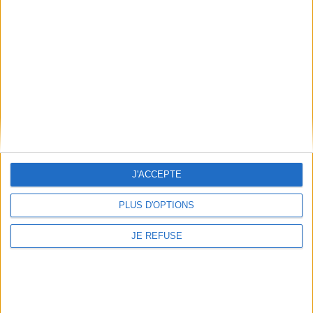
Informations pratiques
Conditions d'utilisation du site
Qui sommes-nous
Mentions Légales
Frais de port & Livraison
Conditions Générales de Vente
À votre service
Offres d'emploi
Offres Partenaires
J'ACCEPTE
À découvrir
PLUS D'OPTIONS
FeniXX
EDRLab
JE REFUSE
RetroNews
BnF : portail des métiers du livre
Cercle de la librairie
Les chèques cadeaux Mollat