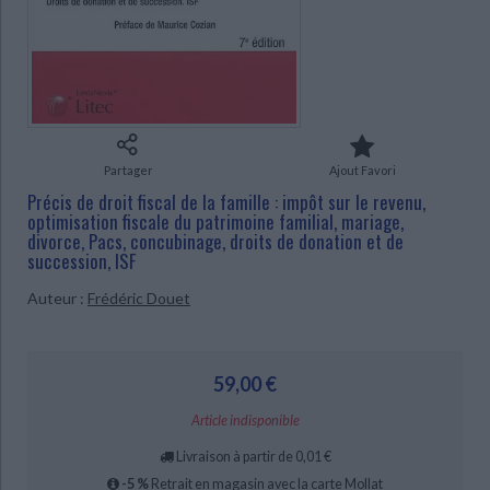
Ecologie - Environnement
Danse
Religions - Spiritualités
Bibliothèque de la Pléiade
Critique et histoire littéraire
Histoire de France
Biographies historiques
Classiques scolaires
Littérature ancienne et médiévale
CHARGEMENT...
Histoire - Généralités
Histoire des pays
Littérature de voyage
Audio - Livres lus
Histoire ancienne
Géographie
Littérature en version originale
Humour
Culture scientifique
Partager
Ajout Favori
Précis de droit fiscal de la famille : impôt sur le revenu,
optimisation fiscale du patrimoine familial, mariage,
divorce, Pacs, concubinage, droits de donation et de
succession, ISF
Auteur :
Frédéric Douet
59,00 €
Article indisponible
Livraison à partir de 0,01 €
-5 %
Retrait en magasin avec la carte Mollat