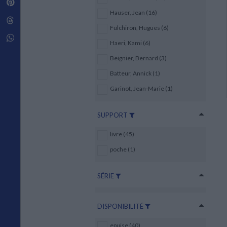
Pinterest
Techniques de construction
SCIENCE FICTION ET FANTASY
Vie familiale
Disciplines paramédicales
Hauser, Jean (16)
Matériaux de l’architecture
Littérature SF et Fantasy
Threads
Ouvrages Généraux
Urbanisme
SOCIOLOGIE
Fulchiron, Hugues (6)
Sociologie générale
Whatsapp
Haeri, Kami (6)
Travail social
Santé et société
Beignier, Bernard (3)
Batteur, Annick (1)
ETHNOLOGIE
Anthropologie
Garinot, Jean-Marie (1)
Ethnologie par pays
SUPPORT
livre (45)
poche (1)
SÉRIE
DISPONIBILITÉ
epuise (40)