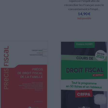
repenser l'impôt afin de
réconcilier les Français avec le
consentement à l'impô...
14,90 €
Indisponible