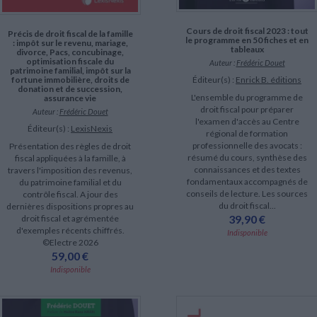
Cours de droit fiscal 2023 : tout
Précis de droit fiscal de la famille
le programme en 50 fiches et en
: impôt sur le revenu, mariage,
tableaux
divorce, Pacs, concubinage,
optimisation fiscale du
Auteur :
Frédéric Douet
patrimoine familial, impôt sur la
fortune immobilière, droits de
Éditeur(s) :
Enrick B. éditions
donation et de succession,
L'ensemble du programme de
assurance vie
droit fiscal pour préparer
Auteur :
Frédéric Douet
l'examen d'accès au Centre
Éditeur(s) :
LexisNexis
régional de formation
professionnelle des avocats :
Présentation des règles de droit
résumé du cours, synthèse des
fiscal appliquées à la famille, à
connaissances et des textes
travers l'imposition des revenus,
fondamentaux accompagnés de
du patrimoine familial et du
conseils de lecture. Les sources
contrôle fiscal. A jour des
du droit fiscal...
dernières dispositions propres au
39,90 €
droit fiscal et agrémentée
d'exemples récents chiffrés.
Indisponible
©Electre 2026
59,00 €
Indisponible