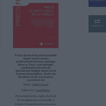
Mes Alertes
Antiquité
Mythologies
GÉOGRAPHIE
Géographie - Démographie -
Territoire
Mollat Pro
CULTURE SCIENTIFIQUE
Essais scientifique
Astronomie
Précis de droit fiscal de la famille
: impôt sur le revenu,
prélèvements fiscaux, mariage,
divorce, Pacs, concubinage,
optimisation fiscale du
patrimoine familial, impôt sur la
fortune immobilière, droits de
donation et de succession,
assurance vie
Auteur :
Frédéric Douet
Éditeur(s) :
LexisNexis
Présentation des règles de droit
fiscal appliquées à la famille, à
travers l'imposition des revenus,