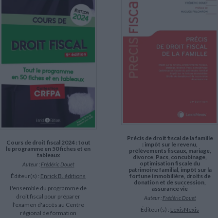
Précis de droit fiscal de la famille
Cours de droit fiscal 2024 : tout
: impôt sur le revenu,
le programme en 50 fiches et en
prélèvements fiscaux, mariage,
tableaux
divorce, Pacs, concubinage,
optimisation fiscale du
Auteur :
Frédéric Douet
patrimoine familial, impôt sur la
Éditeur(s) :
Enrick B. éditions
fortune immobilière, droits de
donation et de succession,
L'ensemble du programme de
assurance vie
droit fiscal pour préparer
Auteur :
Frédéric Douet
l'examen d'accès au Centre
Éditeur(s) :
LexisNexis
régional de formation