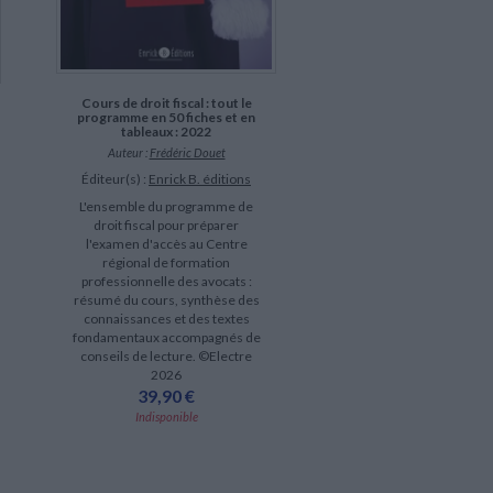
Cours de droit fiscal : tout le
programme en 50 fiches et en
tableaux : 2022
Auteur :
Frédéric Douet
Éditeur(s) :
Enrick B. éditions
L'ensemble du programme de
droit fiscal pour préparer
l'examen d'accès au Centre
régional de formation
professionnelle des avocats :
résumé du cours, synthèse des
connaissances et des textes
fondamentaux accompagnés de
conseils de lecture. ©Electre
2026
39,90 €
Indisponible