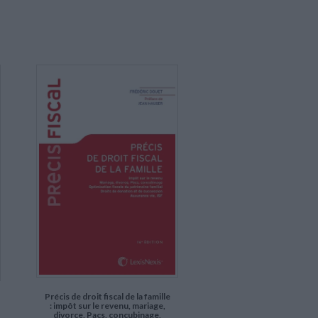
Précis de droit fiscal de la famille
: impôt sur le revenu, mariage,
divorce, Pacs, concubinage,