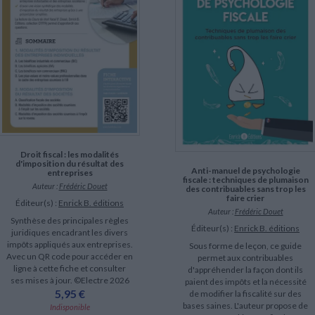
LITTÉRATURE DE VOYAGE
Dictionnaires Français
Histoire moderne
Relations et politiques
internationales
Dictionnaires Bilingues
Récits des voyageurs et des
Histoire contemporaine
explorateurs
Sécurité nationale - Défense
Langues universitaires -
BIOGRAPHIES HISTORIQUES
Dictionnaires et méthodes
ECOLOGIE - ENVIRONNEMENT
Biographies historiques
Méthodes Langues Grand public
Ecologie
Français langues étrangères
HISTOIRE - GÉNÉRALITÉS
Historiographie
Etudes historiques
Généalogie - Héraldique
Franc-maçonnerie
Droit fiscal : les modalités
CHARGEMENT...
d'imposition du résultat des
Anti-manuel de psychologie
entreprises
fiscale : techniques de plumaison
Auteur :
Frédéric Douet
des contribuables sans trop les
faire crier
Éditeur(s) :
Enrick B. éditions
Auteur :
Frédéric Douet
Synthèse des principales règles
Éditeur(s) :
Enrick B. éditions
juridiques encadrant les divers
impôts appliqués aux entreprises.
Sous forme de leçon, ce guide
Avec un QR code pour accéder en
permet aux contribuables
ligne à cette fiche et consulter
d'appréhender la façon dont ils
ses mises à jour. ©Electre 2026
paient des impôts et la nécessité
5,95 €
de modifier la fiscalité sur des
bases saines. L'auteur propose de
Indisponible