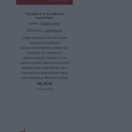
Fiscalité 2.0 : fiscalité du
numérique
Auteur :
Frédéric Douet
Éditeur(s) :
LexisNexis
Cette synthèse de la fiscalité
numérique aborde
successivement les achats sur
Internet, les monnaies
électroniques, la taxe sur la
valeur ajoutée dans l'économie
digitale et les spécificités des
entreprises spécialisées dans
cette branche. ©Electre 2026
46,00 €
Indisponible