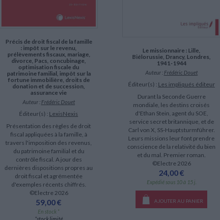
Précis de droit fiscal de la famille
: impôt sur le revenu,
Le missionnaire : Lille,
prélèvements fiscaux, mariage,
Biélorussie, Drancy, Londres,
divorce, Pacs, concubinage,
1941-1944
optimisation fiscale du
Auteur :
Frédéric Douet
patrimoine familial, impôt sur la
fortune immobilière, droits de
Éditeur(s) :
Les impliqués éditeur
donation et de succession,
assurance vie
Durant la Seconde Guerre
Auteur :
Frédéric Douet
mondiale, les destins croisés
d'Ethan Stein, agent du SOE,
Éditeur(s) :
LexisNexis
service secret britannique, et de
Présentation des règles de droit
Carl von X, SS-Hauptsturmführer.
fiscal appliquées à la famille, à
Leurs missions leur font prendre
travers l'imposition des revenus,
conscience de la relativité du bien
du patrimoine familial et du
et du mal. Premier roman.
contrôle fiscal. A jour des
©Electre 2026
dernières dispositions propres au
24,00 €
droit fiscal et agrémentée
Expédié sous 10 à 15 j.
d'exemples récents chiffrés.
©Electre 2026
59,00 €
AJOUTER AU PANIER
En stock *
*stock limité