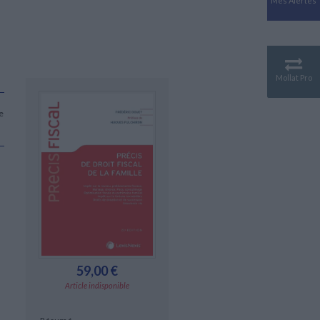
Mes Alertes
Antiquité
Mythologies
GÉOGRAPHIE
Géographie - Démographie -
Territoire
Mollat Pro
CULTURE SCIENTIFIQUE
Essais scientifique
e
Astronomie
59,00 €
Article indisponible