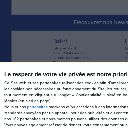
Découvrez nos Newsl
Contact
H
Librairie Mollat
La
15 rue Vital-Carles
Du
33 080 Bordeaux Cedex
l
Standard :
05 56 56 40 40
Jo
Service client mollat.com :
05 56 56 40
1e
83
* 
Le respect de votre vie privée est notre priori
Contactez-nous
à
Le
du
l
Jo
1
Nous et nos
partenaires
stockons et/ou accédons à des informations s
et
standards envoyées par un appareil pour des publicités et du conte
* 
nos 162 partenaires et nous-mêmes pouvons utiliser des données de g
1
Vous pouvez également refuser de donner votre consentement ou accé