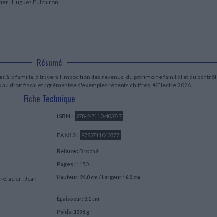
ier : Hugues Fulchiron
LITTÉRATURE DE VOYAGE
Dictionnaires Français
Histoire moderne
Relations et politiques
internationales
Dictionnaires Bilingues
Récits des voyageurs et des
Histoire contemporaine
explorateurs
Sécurité nationale - Défense
Langues universitaires -
BIOGRAPHIES HISTORIQUES
Dictionnaires et méthodes
ECOLOGIE - ENVIRONNEMENT
Biographies historiques
Méthodes Langues Grand public
Ecologie
Français langues étrangères
HISTOIRE - GÉNÉRALITÉS
Résumé
Historiographie
s à la famille, à travers l'imposition des revenus, du patrimoine familial et du contrôl
Etudes historiques
es au droit fiscal et agrémentée d'exemples récents chiffrés. ©Electre 2026
Généalogie - Héraldique
Fiche Technique
Franc-maçonnerie
ISBN :
978-2-7110-4037-7
EAN13 :
9782711040377
Reliure :
Broché
Pages :
1150
Hauteur: 24.0 cm / Largeur 16.0 cm
réfacier : Jean
Épaisseur: 3.1 cm
Poids: 1098 g