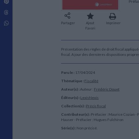
Pinterest
Préfac
Techniques de construction
SCIENCE FICTION ET FANTASY
Vie familiale
Disciplines paramédicales
Matériaux de l’architecture
Littérature SF et Fantasy
Threads
Ouvrages Généraux
Urbanisme
SOCIOLOGIE
Sociologie générale
Whatsapp
Partager
Ajout
Imprimer
Favori
Travail social
Santé et société
ETHNOLOGIE
Présentation des règles de droit fiscal appliquée
Anthropologie
fiscal. A jour des dernières dispositions propr
Ethnologie par pays
Paru le :
17/04/2024
Thématique :
Fiscalité
Auteur(s) :
Auteur :
Frédéric Douet
Éditeur(s) :
LexisNexis
Collection(s) :
Précis fiscal
Contributeur(s) :
Préfacier : Maurice Cozian - P
Hauser - Préfacier : Hugues Fulchiron
Série(s) :
Non précisé.