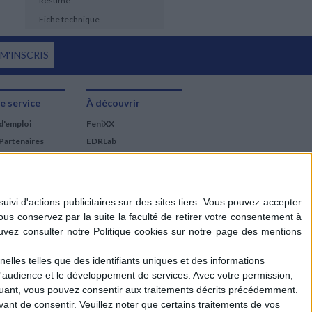
Résumé
Fiche technique
 M'INSCRIS
e service
À découvrir
d'emploi
FeniXX
Partenaires
EDRLab
RetroNews
BnF : portail des métiers
du livre
Cercle de la librairie
Les chèques cadeaux
Mollat
elles telles que des identifiants uniques et des informations
d'audience et le développement de services.
Avec votre permission,
iquant, vous pouvez consentir aux traitements décrits précédemment.
ant de consentir.
Veuillez noter que certains traitements de vos