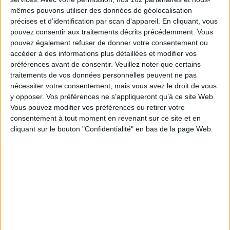
mêmes pouvons utiliser des données de géolocalisation
précises et d’identification par scan d'appareil. En cliquant, vous
pouvez consentir aux traitements décrits précédemment. Vous
pouvez également refuser de donner votre consentement ou
accéder à des informations plus détaillées et modifier vos
préférences avant de consentir.
Veuillez noter que certains
L'art de bouger : un guide au
Cours de procédure civile
quotidien même quand on
2024 : MARD, voies
traitements de vos données personnelles peuvent ne pas
n'a ni le temps ni l'envie
d'exécution : tout le
nécessiter votre consentement, mais vous avez le droit de vous
programme en fiches et en
Auteur :
Marion Aubert-Penfornis
schémas
y opposer. Vos préférences ne s'appliqueront qu’à ce site Web.
Éditeur(s) :
Enrick B. éditions
Éditeur(s) :
Enrick B. éditions
Vous pouvez modifier vos préférences ou retirer votre
Un guide illustré montrant
Des fiches pour réviser
consentement à tout moment en revenant sur ce site et en
qu'il est possible de
l'épreuve de procédure
cliquant sur le bouton "Confidentialité" en bas de la page Web.
pratiquer des exercices
civile et modes alternatifs de
physiques à tout moment de
règlement des différends à
la journée et n'importe où,
l'examen d'accès au CRFPA.
que ce soit dans sa cuisine
Elles sont constituées d'un
en préparant le repas, dans
résumé de cours, d'un
sa salle de bain en se
rappel des connaissances et
brossant les dents, dans son
de références
salon ou au travail, en
bibliographiques afin
utilisa...
d'approfondir les acq...
8,95 €
41,95 €
Indisponible
Indisponible