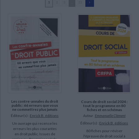
1
2
3
...
22
Ecologie - Environnement
Danse
Religions - Spiritualités
Bibliothèque de la Pléiade
Critique et histoire littéraire
Haeri, Kami (57)
Histoire de France
Biographies historiques
Raher, Rémi (25)
Classiques scolaires
Littérature ancienne et médiévale
Histoire - Généralités
Histoire des pays
Nardone, Giorgio (24)
Littérature de voyage
Audio - Livres lus
Grinschpoun, Marie-France (22)
Histoire ancienne
Géographie
Littérature en version originale
Humour
Safatian, Saïda Saliha (18)
Culture scientifique
Vassine, Tatiana (16)
Benillouche, Mikaël (15)
Maréchal, Jean-Yves (14)
SUPPORT
livre (492)
Les contre-annales du droit
Cours de droit social 2024 :
public : 66 erreurs que vous
tout le programme en 80
ne commettrez plus jamais
fiches et en schémas
poche (21)
Éditeur(s) :
Enrick B. éditions
Auteur :
Emmanuelle Clément
coffret (3)
Éditeur(s) :
Enrick B. éditions
Un ouvrage qui recense les
revue (1)
erreurs les plus courantes
80 fiches pour réviser
en droit public. Issues de
l'épreuve de droit social à