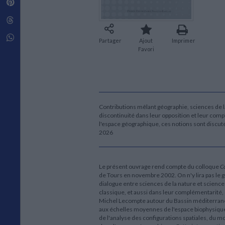
Pinterest
Techniques de construction
SCIENCE FICTION ET FANTASY
Vie familiale
Disciplines paramédicales
Matériaux de l’architecture
Littérature SF et Fantasy
Threads
Ouvrages Généraux
Urbanisme
SOCIOLOGIE
Sociologie générale
Whatsapp
Partager
Ajout
Imprimer
Travail social
Favori
Santé et société
ETHNOLOGIE
Anthropologie
Ethnologie par pays
Contributions mêlant géographie, sciences de l
discontinuité dans leur opposition et leur com
l'espace géographique, ces notions sont discuté
2026
Le présent ouvrage rend compte du colloque
Co
de Tours en novembre 2002. On n'y lira pas le 
dialogue entre sciences de la nature et scienc
classique, et aussi dans leur complémentarité, 
Michel Lecompte autour du Bassin méditerranéen
aux échelles moyennes de l'espace biophysique
de l'analyse des configurations spatiales, du 