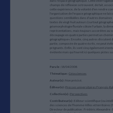
dans l'espace géographique. Cette interrogatio
champs de réflexion se trouvent, de fait, asso
cette expérience, de la volonté d'en rendre co
l'organisation de l'espace géographique ne laiss
questions semblables dans d'autres domaines qu
textes de vingt-huit auteurs (surtout géographe
géomorphologie fluviale côtoie l'urbain, la dime
représentations, mais toujours accordées au su
découpage en quatre parties permet un cheminem
géographique». Ensuite, cinq autres discutent d
partie, composée de quatre écrits, ne peut évite
prégnants. Enfin, ils sont cinq également à ten
évidente mais qui fournit ici quelques pistes sub
Paru le :
18/04/2008
Thématique :
Géosciences
Auteur(s) :
Non précisé.
Éditeur(s) :
Presses universitaires François-Ra
Collection(s) :
Perspectives
Contributeur(s) :
Editeur scientifique (ou intel
des sciences de l'homme-Villes et territoires (
Directeur de publication : Frédéric Alexandre -