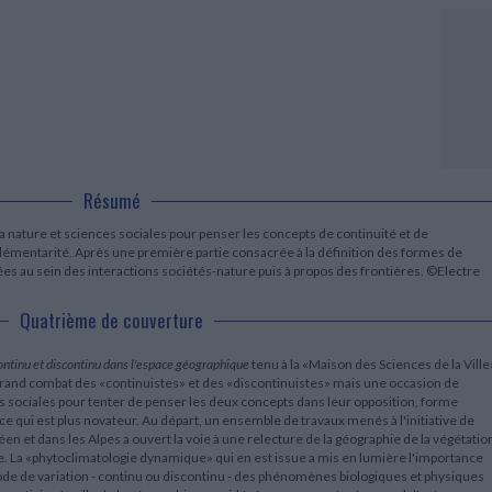
LITTÉRATURE DE VOYAGE
Dictionnaires Français
Histoire moderne
Relations et politiques
internationales
Dictionnaires Bilingues
Récits des voyageurs et des
Histoire contemporaine
explorateurs
Sécurité nationale - Défense
Langues universitaires -
BIOGRAPHIES HISTORIQUES
Dictionnaires et méthodes
ECOLOGIE - ENVIRONNEMENT
Biographies historiques
Méthodes Langues Grand public
Ecologie
Français langues étrangères
HISTOIRE - GÉNÉRALITÉS
Historiographie
Etudes historiques
Résumé
Généalogie - Héraldique
Franc-maçonnerie
a nature et sciences sociales pour penser les concepts de continuité et de
plémentarité. Après une première partie consacrée à la définition des formes de
es au sein des interactions sociétés-nature puis à propos des frontières. ©Electre
Quatrième de couverture
ntinu et discontinu dans l'espace géographique
tenu à la «Maison des Sciences de la Ville
grand combat des «continuistes» et des «discontinuistes» mais une occasion de
es sociales pour tenter de penser les deux concepts dans leur opposition, forme
ce qui est plus novateur. Au départ, un ensemble de travaux menés à l'initiative de
 et dans les Alpes a ouvert la voie à une relecture de la géographie de la végétatio
. La «phytoclimatologie dynamique» qui en est issue a mis en lumière l'importance
mode de variation - continu ou discontinu - des phénomènes biologiques et physiques