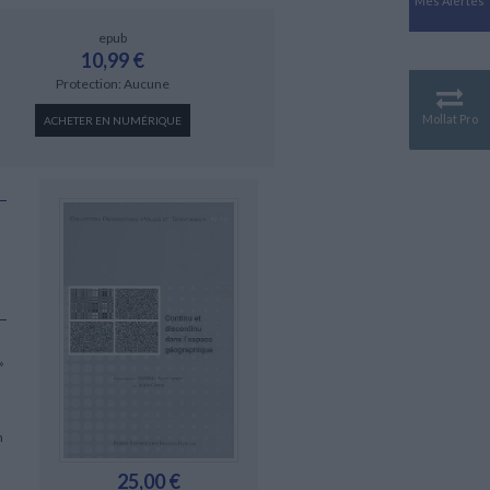
Mes Alertes
Antiquité
Mythologies
epub
10,99 €
GÉOGRAPHIE
Protection: Aucune
Géographie - Démographie -
Territoire
Mollat Pro
ACHETER EN NUMÉRIQUE
CULTURE SCIENTIFIQUE
Essais scientifique
Astronomie
»
n
25,00 €