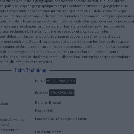
n participe à celle de la géographie, considérée comme un tout, auquel d'autres
ciés, puisque l'espace géographique n'est pas seulement affaire de géographes. De
mpte à l'ensemble de la communauté des géographes et, au-delà, à tous ceux que
e pas indifférent, est ainsi né le désir de réunir les personnes qui ont pu se poser des
e celui de la biogéographie. Après une longue introduction, l'ouvrage propose ving
s mais aussi écologues, archéologue...). Les écrits sont certes variés puisque la
nsion technique la fête, la frontière les réseaux et la cartographie les
jet, débordant largement du factuel pour proposer des réflexions riches. Le
ent cohérent. D'abord, six auteurs s'attaquent à «saisir les formes de l'espace
u continu et du discontinu au sein des «interactions sociétés-nature». La troisième
r de s'interroger sur «frontières et limites» où continu et discontinu sont si
ter d'aller «au-delà du dualisme continu-discontinu», entreprise certes pas toujours
tiles, dialectiques et relativistes.
Fiche Technique
ISBN :
978-2-86906-235-1
EAN13 :
9782869062351
Reliure :
Broché
belais
Pages :
442
Hauteur: 23.0 cm / Largeur 16.0 cm
lectuel) : Maison
Tours) -
 Directeur de
Épaisseur: 2.6 cm