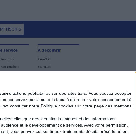
 M'INSCRIS
e service
À découvrir
d'emploi
FeniXX
Partenaires
EDRLab
RetroNews
BnF : portail des métiers
du livre
Cercle de la librairie
Les chèques cadeaux
Mollat
elles telles que des identifiants uniques et des informations
d'audience et le développement de services.
Avec votre permission,
iquant, vous pouvez consentir aux traitements décrits précédemment.