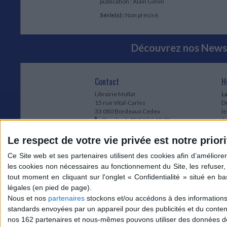
publication : Alain Genin
Série(s) :
Non précisé.
Découvrez nos Newsl
Contact
H
Librairie Mollat
La
15 rue Vital-Carles
Du
33 080 Bordeaux Cedex
l
Standard :
05 56 56 40 40
Jo
Service client mollat.com :
05 56 56 40
1e
83
* 
Le respect de votre vie privée est notre priori
Contactez-nous
à
Le
du
l
Jo
1
Nous et nos
partenaires
stockons et/ou accédons à des informations s
et
standards envoyées par un appareil pour des publicités et du conte
* 
nos 162 partenaires et nous-mêmes pouvons utiliser des données de g
1