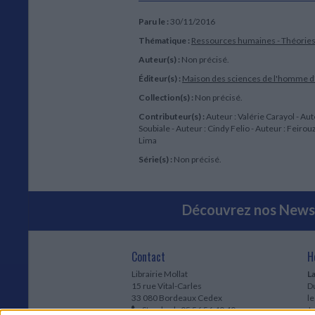
Paru le :
30/11/2016
Thématique :
Ressources humaines - Théorie
Auteur(s) :
Non précisé.
Éditeur(s) :
Maison des sciences de l'homme d
Collection(s) :
Non précisé.
Contributeur(s) :
Auteur : Valérie Carayol - Au
Soubiale - Auteur : Cindy Felio - Auteur : Feir
Lima
Série(s) :
Non précisé.
Découvrez nos Newsl
Contact
H
Librairie Mollat
La
15 rue Vital-Carles
Du
33 080 Bordeaux Cedex
l
Standard :
05 56 56 40 40
Jo