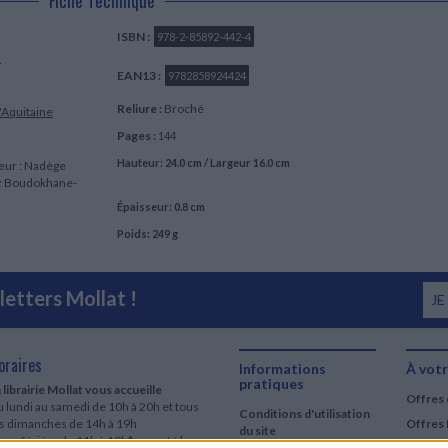
Fiche Technique
ISBN :
978-2-85892-442-4
s
EAN13 :
9782858924424
Reliure :
Broché
'Aquitaine
Pages :
144
Hauteur: 24.0 cm / Largeur 16.0 cm
teur : Nadège
ouz Boudokhane-
Épaisseur: 0.8 cm
Poids: 249 g
etters Mollat !
JE
oraires
Informations
À votr
pratiques
 librairie Mollat vous accueille
Offres 
 lundi au samedi de 10h à 20h et tous
Conditions d'utilisation
es dimanches de 14h à 19h
Offres 
du site
urs fériés : de 11h à 19h* excepté le