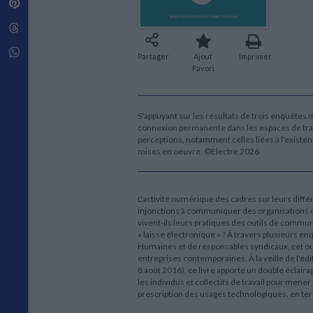
Pinterest
Techniques de construction
SCIENCE FICTION ET FANTASY
Vie familiale
Disciplines paramédicales
Matériaux de l’architecture
Littérature SF et Fantasy
Threads
Ouvrages Généraux
Urbanisme
SOCIOLOGIE
Sociologie générale
Whatsapp
Partager
Ajout
Imprimer
Travail social
Favori
Santé et société
ETHNOLOGIE
S'appuyant sur les résultats de trois enquêtes 
Anthropologie
connexion permanente dans les espaces de trava
Ethnologie par pays
perceptions, notamment celles liées à l'existe
mises en oeuvre. ©Electre 2026
L'activité numérique des cadres sur leurs diff
injonctions à communiquer des organisations
vivent-ils leurs pratiques des outils de commu
« laisse électronique » ? À travers plusieurs e
Humaines et de responsables syndicaux, cet o
entreprises contemporaines. À la veille de l'édi
8 août 2016), ce livre apporte un double éclair
les individus et collectifs de travail pour mener 
prescription des usages technologiques, en term