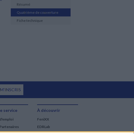
Résumé
Quatrième de couverture
Fiche technique
 M'INSCRIS
e service
À découvrir
d'emploi
FeniXX
Partenaires
EDRLab