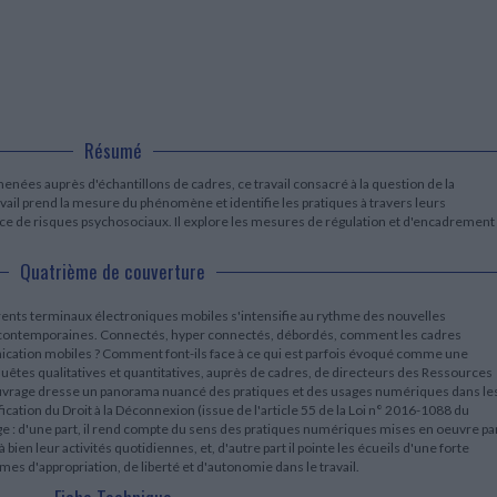
LITTÉRATURE DE VOYAGE
Dictionnaires Français
Histoire moderne
Relations et politiques
internationales
Dictionnaires Bilingues
Récits des voyageurs et des
Histoire contemporaine
explorateurs
Sécurité nationale - Défense
Langues universitaires -
BIOGRAPHIES HISTORIQUES
Dictionnaires et méthodes
ECOLOGIE - ENVIRONNEMENT
Biographies historiques
Méthodes Langues Grand public
Ecologie
Français langues étrangères
HISTOIRE - GÉNÉRALITÉS
Résumé
Historiographie
Etudes historiques
menées auprès d'échantillons de cadres, ce travail consacré à la question de la
Généalogie - Héraldique
il prend la mesure du phénomène et identifie les pratiques à travers leurs
nce de risques psychosociaux. Il explore les mesures de régulation et d'encadrement
Franc-maçonnerie
Quatrième de couverture
érents terminaux électroniques mobiles s'intensifie au rythme des nouvelles
 contemporaines. Connectés, hyper connectés, débordés, comment les cadres
nication mobiles ? Comment font-ils face à ce qui est parfois évoqué comme une
nquêtes qualitatives et quantitatives, auprès de cadres, de directeurs des Ressources
uvrage dresse un panorama nuancé des pratiques et des usages numériques dans le
fication du Droit à la Déconnexion (issue de l'article 55 de la Loi n° 2016-1088 du
age : d'une part, il rend compte du sens des pratiques numériques mises en oeuvre pa
à bien leur activités quotidiennes, et, d'autre part il pointe les écueils d'une forte
es d'appropriation, de liberté et d'autonomie dans le travail.