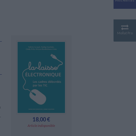
Mes Alertes
Antiquité
Mythologies
GÉOGRAPHIE
Géographie - Démographie -
Territoire
Mollat Pro
CULTURE SCIENTIFIQUE
Essais scientifique
Astronomie
s
r
18,00 €
Article indisponible