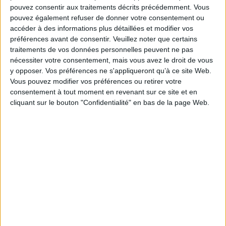
pouvez consentir aux traitements décrits précédemment. Vous
- «
Maxwell has shown that cost-benefit analyses can bring clearer thinking to
pouvez également refuser de donner votre consentement ou
internet regulation
. »
accéder à des informations plus détaillées et modifier vos
Marc Bourreau
, Telecom ParisTech
préférences avant de consentir.
Veuillez noter que certains
Fiche Technique
traitements de vos données personnelles peuvent ne pas
Paru le :
29/06/2017
nécessiter votre consentement, mais vous avez le droit de vous
y opposer. Vos préférences ne s'appliqueront qu’à ce site Web.
Thématique :
Internet
Vous pouvez modifier vos préférences ou retirer votre
Auteur(s) :
Auteur :
Winston Maxwell
consentement à tout moment en revenant sur ce site et en
Éditeur(s) :
Presses des Mines
cliquant sur le bouton "Confidentialité" en bas de la page Web.
Collection(s) :
i3
Contributeur(s) :
Postfacier : Olivier Bomsel
Série(s) :
Non précisé.
ISBN :
978-2-35671-467-1
EAN13 :
9782356714671
Reliure :
Broché
Pages :
324
Hauteur: 20.0 cm / Largeur 13.0 cm