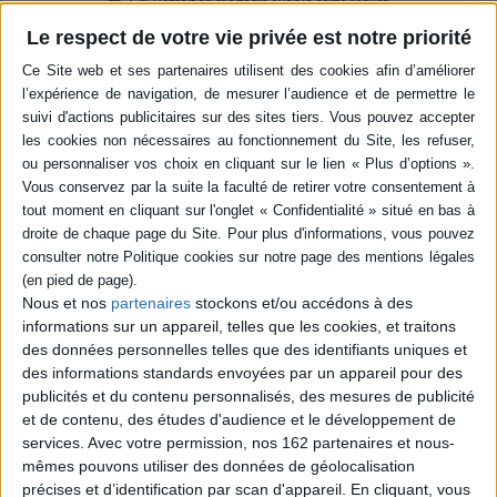
-5 %
Retrait en magasin avec la carte Mollat
en savoir plus
Le respect de votre vie privée est notre priorité
Résumé
L'auteur explique comment analyser Internet en termes de coûts et de
bénéfices afin d'améliorer la qualité de sa régulation, notamment en ce qui
concerne la vie privée et la liberté d'expression. ©Electre 2026
Quatrième de couverture
Smart(er) Internet Regulation is about applying better regulation principles
to the internet. The book addresses difficult-to-quantify policy objectives,
such as protection of fundamental rights and the preservation of the
internet ecosystem, and proposes a method to make trade-offs more
Nous et nos
partenaires
stockons et/ou accédons à des
explicit, and regulatory solutions better fit for purpose.
informations sur un appareil, telles que les cookies, et traitons
- « ... a level-headed look at the costs and benefits that flow from internet
des données personnelles telles que des identifiants uniques et
regulation...Maxwell's analysis of fundamental rights is enlightening. »
des informations standards envoyées par un appareil pour des
Martin Cave
, Imperial College Business School, London
publicités et du contenu personnalisés, des mesures de publicité
- «
... a checklist that should be used by anyone considering a new regulation
et de contenu, des études d'audience et le développement de
affecting internet intermediaries
. »
services.
Avec votre permission, nos 162 partenaires et nous-
Nicolas Curien
, French Audiovisual Regulatory Authority (CSA)
mêmes pouvons utiliser des données de géolocalisation
- «
...a must-read for students of digital regulation
. »
précises et d’identification par scan d'appareil. En cliquant, vous
Maya Bacache
, French Council of Economic Analysis (CAE)