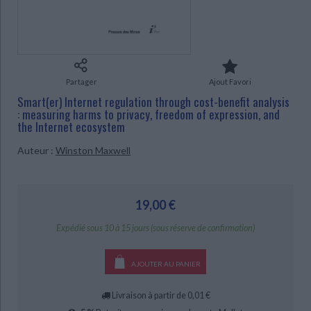
Ecologie - Environnement
Danse
Religions - Spiritualités
Bibliothèque de la Pléiade
Critique et histoire littéraire
CHARGEMENT...
Histoire de France
Biographies historiques
Classiques scolaires
Littérature ancienne et médiévale
Histoire - Généralités
Histoire des pays
Littérature de voyage
Audio - Livres lus
Histoire ancienne
Géographie
Partager
Ajout Favori
Littérature en version originale
Humour
Smart(er) Internet regulation through cost-benefit analysis
Culture scientifique
: measuring harms to privacy, freedom of expression, and
the Internet ecosystem
Auteur :
Winston Maxwell
19,00 €
Expédié sous 10 à 15 jours (sous réserve de confirmation)
AJOUTER AU PANIER
Livraison à partir de 0,01 €