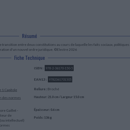
LITTÉRATURE DE VOYAGE
Dictionnaires Français
Histoire moderne
Relations et politiques
internationales
Dictionnaires Bilingues
Récits des voyageurs et des
Histoire contemporaine
explorateurs
Sécurité nationale - Défense
Langues universitaires -
BIOGRAPHIES HISTORIQUES
Dictionnaires et méthodes
ECOLOGIE - ENVIRONNEMENT
Biographies historiques
Méthodes Langues Grand public
Ecologie
Français langues étrangères
HISTOIRE - GÉNÉRALITÉS
Résumé
Historiographie
transition entre deux constitutions au cours de laquelle les faits sociaux, politiques
Etudes historiques
turation d'un nouvel ordre juridique. ©Electre 2026
Généalogie - Héraldique
Fiche Technique
Franc-maçonnerie
ISBN :
978-2-36170-150-5
EAN13 :
9782361701505
Reliure :
Broché
 1 Capitole
Hauteur: 21.0 cm / Largeur 15.0 cm
on des normes
Épaisseur: 0.6 cm
ore Gaillet -
cteur de
Poids: 136 g
 (ou intellectuel)
 normes