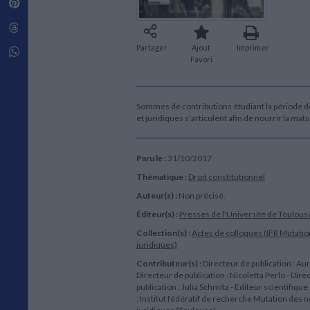
Pinterest
Techniques de construction
SCIENCE FICTION ET FANTASY
Vie familiale
Disciplines paramédicales
Matériaux de l’architecture
Littérature SF et Fantasy
Threads
Ouvrages Généraux
Urbanisme
SOCIOLOGIE
Partager
Ajout
Imprimer
Sociologie générale
Whatsapp
Favori
Travail social
Santé et société
ETHNOLOGIE
Sommes de contributions étudiant la période de 
Anthropologie
et juridiques s'articulent afin de nourrir la ma
Ethnologie par pays
Paru le :
31/10/2017
Thématique :
Droit constitutionnel
Auteur(s) :
Non précisé.
Éditeur(s) :
Presses de l'Université de Toulouse
Collection(s) :
Actes de colloques (IFR Mutati
juridiques)
Contributeur(s) :
Directeur de publication : Aur
Directeur de publication : Nicoletta Perlo - Dire
publication : Julia Schmitz - Editeur scientifique
: Institut fédératif de recherche Mutation des