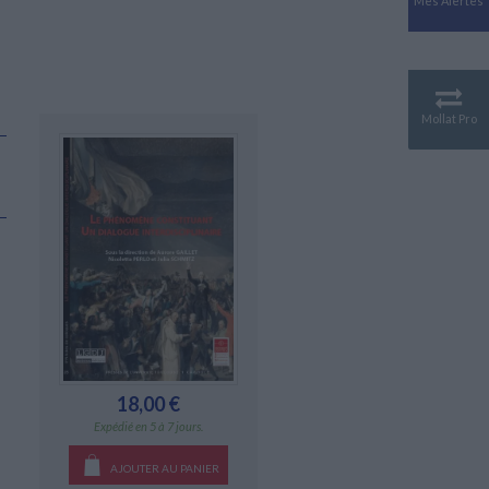
Mes Alertes
Antiquité
Mythologies
GÉOGRAPHIE
Géographie - Démographie -
Territoire
Mollat Pro
CULTURE SCIENTIFIQUE
Essais scientifique
Astronomie
18,00 €
Expédié en 5 à 7 jours.
AJOUTER AU PANIER