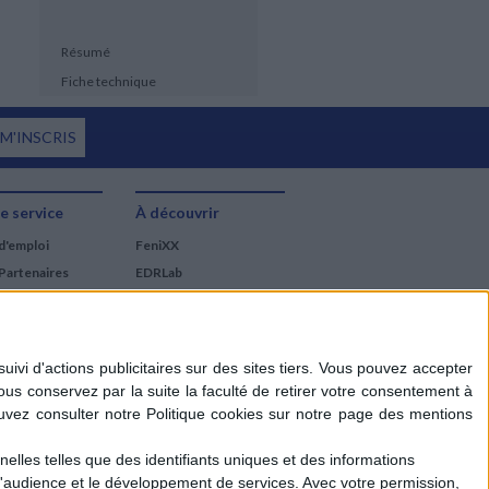
Résumé
Fiche technique
 M'INSCRIS
e service
À découvrir
d'emploi
FeniXX
Partenaires
EDRLab
RetroNews
BnF : portail des métiers
du livre
Cercle de la librairie
Les chèques cadeaux
Mollat
elles telles que des identifiants uniques et des informations
d'audience et le développement de services.
Avec votre permission,