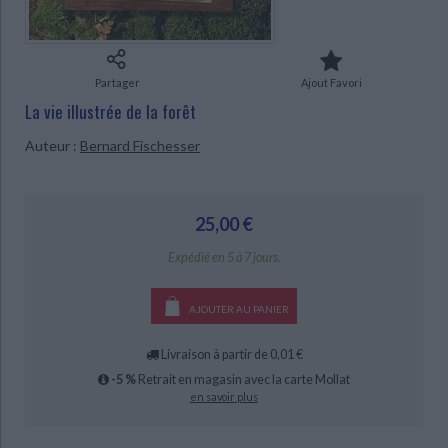
Ecologie - Environnement
Danse
Religions - Spiritualités
Bibliothèque de la Pléiade
Critique et histoire littéraire
Histoire de France
Biographies historiques
Classiques scolaires
Littérature ancienne et médiévale
Histoire - Généralités
Histoire des pays
Partager
Ajout Favori
Littérature de voyage
Audio - Livres lus
La vie illustrée de la forêt
Histoire ancienne
Géographie
Littérature en version originale
Humour
CHARGEMENT...
Auteur :
Bernard Fischesser
Culture scientifique
25,00 €
Expédié en 5 à 7 jours.
AJOUTER AU PANIER
Livraison à partir de 0,01 €
-5 %
Retrait en magasin avec la carte Mollat
en savoir plus