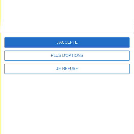
JE M'INSCRIS
Informations pratiques
Conditions d'utilisation du site
Qui sommes-nous
J'ACCEPTE
Mentions Légales
PLUS D'OPTIONS
Frais de port & Livraison
Conditions Générales de Vente
JE REFUSE
À votre service
Offres d'emploi
Offres Partenaires
À découvrir
FeniXX
EDRLab
RetroNews