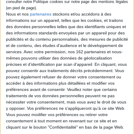
Contenus Mollat en relation
Nous et nos
partenaires
stockons et/ou accédons à des
informations sur un appareil, telles que les cookies, et traitons
des données personnelles telles que des identifiants uniques et
Dossiers
des informations standards envoyées par un appareil pour des
publicités et du contenu personnalisés, des mesures de publicité
et de contenu, des études d'audience et le développement de
services.
Avec votre permission, nos 162 partenaires et nous-
mêmes pouvons utiliser des données de géolocalisation
précises et d’identification par scan d'appareil. En cliquant, vous
pouvez consentir aux traitements décrits précédemment. Vous
pouvez également refuser de donner votre consentement ou
accéder à des informations plus détaillées et modifier vos
préférences avant de consentir.
Veuillez noter que certains
traitements de vos données personnelles peuvent ne pas
nécessiter votre consentement, mais vous avez le droit de vous
y opposer. Vos préférences ne s'appliqueront qu’à ce site Web.
Vous pouvez modifier vos préférences ou retirer votre
consentement à tout moment en revenant sur ce site et en
Sciences humaines - Histoire
Questions de société
Forêt
cliquant sur le bouton "Confidentialité" en bas de la page Web.
« Quand la forêt brûle »