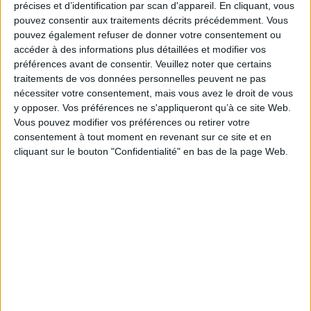
précises et d’identification par scan d'appareil. En cliquant, vous
L'auteur propose d'abord quinze portraits subjectifs et exploratoires de
pouvez consentir aux traitements décrits précédemment. Vous
femmes (Andrée Viollis, Gerda Tara, Oriana Fallaci, Christine Spengler,
Catherine Jentile...) qui, depuis un siècle, ont couvert des conflits armés.
pouvez également refuser de donner votre consentement ou
Ensuite, à travers l'analyse des carrières et des entretiens avec une
accéder à des informations plus détaillées et modifier vos
cinquantaine de journalistes, femmes et hommes, qui exercent ou ont
préférences avant de consentir.
Veuillez noter que certains
exercé sur des terrains de conflit, ainsi qu'une dizaine de leurs proches, il
traitements de vos données personnelles peuvent ne pas
interroge les circonstances et les intérêts pour un métier où désormais,
nécessiter votre consentement, mais vous avez le droit de vous
dans la plus jeune génération, la parité des effectifs s'établit.
y opposer. Vos préférences ne s'appliqueront qu’à ce site Web.
Fiche Technique
Vous pouvez modifier vos préférences ou retirer votre
Paru le :
11/10/2018
consentement à tout moment en revenant sur ce site et en
cliquant sur le bouton "Confidentialité" en bas de la page Web.
Thématique :
Sociologie des médias
Auteur(s) :
Auteur :
Denis Ruellan
Éditeur(s) :
Presses des Mines
Collection(s) :
Sciences sociales
Série(s) :
Non précisé.
ISBN :
978-2-35671-531-9
EAN13 :
9782356715319
Reliure :
Broché