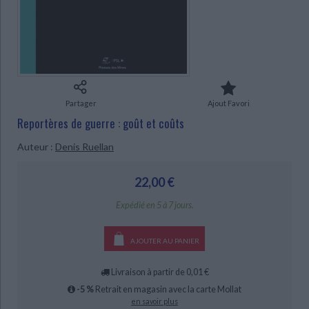
Ecologie - Environnement
Danse
Religions - Spiritualités
Bibliothèque de la Pléiade
Critique et histoire littéraire
Histoire de France
Biographies historiques
CHARGEMENT...
Classiques scolaires
Littérature ancienne et médiévale
Histoire - Généralités
Histoire des pays
Littérature de voyage
Audio - Livres lus
Histoire ancienne
Géographie
Littérature en version originale
Humour
Partager
Ajout Favori
Culture scientifique
Reportères de guerre : goût et coûts
Auteur :
Denis Ruellan
22,00 €
Expédié en 5 à 7 jours.
AJOUTER AU PANIER
Livraison à partir de 0,01 €
-5 %
Retrait en magasin avec la carte Mollat
en savoir plus