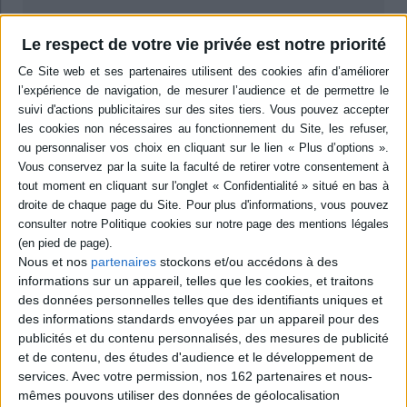
Résumé
Le respect de votre vie privée est notre priorité
A travers les trajectoires de quinze reportères de guerre (A. Viollis, G.
Taro, M. Riffaud, O. Fallaci ou G. Jagielska) et des entretiens avec une
cinquantaine de journalistes qui ont exercé sur des terrains de conflit,
cette étude interroge les circonstances et les intérêts pour ce métier,
comment il évolue, la place des femmes, les risques et les coûts de
l'engagement. ©Electre 2026
Quatrième de couverture
Qu'est-ce qui conduit une journaliste à choisir la guerre comme terrain de
travail ? Être reportère de conflits armés, c'est à la fois s'engager, rejoindre
un collectif professionnel (une « amitié dentifrice », disait Isabel Ellsen),
mais aussi connaître l'ennui, voir la violence, risquer des blessures, un
Nous et nos
partenaires
stockons et/ou accédons à des
« jeu personnel avec la mort » témoignait Brigitte Friang. L'ouvrage se
informations sur un appareil, telles que les cookies, et traitons
penche sur cette activité pour comprendre comment elle est vécue, quels
des données personnelles telles que des identifiants uniques et
bénéfices en sont tirés, quels dommages en découlent, comment les
des informations standards envoyées par un appareil pour des
proches y contribuent. Il montre comment les situations de tension
extrême construisent un attachement particulier au monde, un goût
publicités et du contenu personnalisés, des mesures de publicité
singulier. Il interroge aussi la place grandissante des journalistes femmes,
et de contenu, des études d'audience et le développement de
le rôle des ressources de genre et des assignations dans cette
services.
Avec votre permission, nos 162 partenaires et nous-
transformation, les inégalités persistantes.
mêmes pouvons utiliser des données de géolocalisation
Ce livre emprunte un chemin original pour répondre à ces questions.