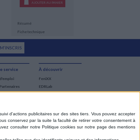
AJOUTER AU PANIER
Résumé
Fiche technique
 M'INSCRIS
e service
À découvrir
d'emploi
FeniXX
Partenaires
EDRLab
RetroNews
BnF : portail des métiers
du livre
Cercle de la librairie
Les chèques cadeaux
Mollat