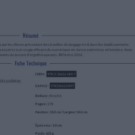
LITTÉRATURE DE VOYAGE
Dictionnaires Français
Histoire moderne
Relations et politiques
internationales
Dictionnaires Bilingues
Récits des voyageurs et des
Histoire contemporaine
explorateurs
Sécurité nationale - Défense
Langues universitaires -
BIOGRAPHIES HISTORIQUES
Dictionnaires et méthodes
ECOLOGIE - ENVIRONNEMENT
Biographies historiques
Méthodes Langues Grand public
Ecologie
Français langues étrangères
Résumé
HISTOIRE - GÉNÉRALITÉS
Historiographie
 par les élèves présentant des troubles du langage écrit dans les établissements
Etudes historiques
essaires à un usage efficace du numérique en classe sont mises en lumière. Avec
Généalogie - Héraldique
gnants ou encore d'ergothérapeutes. ©Electre 2026
Franc-maçonnerie
Fiche Technique
ISBN :
978-2-36616-069-7
ltés scolaires
EAN13 :
9782366160697
Reliure :
Broché
Pages :
278
Hauteur: 23.0 cm / Largeur 14.0 cm
Épaisseur: 2.0 cm
Poids: 420 g