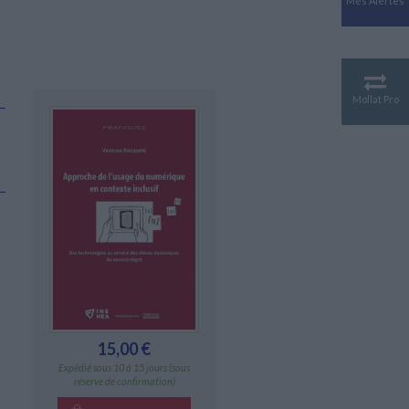
Mes Alertes
Antiquité
Mythologies
GÉOGRAPHIE
Géographie - Démographie -
Territoire
Mollat Pro
CULTURE SCIENTIFIQUE
Essais scientifique
Astronomie
15,00 €
Expédié sous 10 à 15 jours (sous
réserve de confirmation)