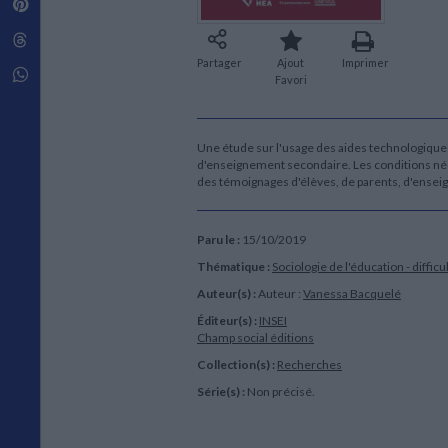
Pinterest
Techniques de construction
SCIENCE FICTION ET FANTASY
Vie familiale
Disciplines paramédicales
Matériaux de l’architecture
Littérature SF et Fantasy
Threads
Ouvrages Généraux
Urbanisme
SOCIOLOGIE
Partager
Ajout
Imprimer
Sociologie générale
Whatsapp
Favori
Travail social
Santé et société
ETHNOLOGIE
Une étude sur l'usage des aides technologiques
d'enseignement secondaire. Les conditions néc
Anthropologie
des témoignages d'élèves, de parents, d'ensei
Ethnologie par pays
Paru le :
15/10/2019
Thématique :
Sociologie de l'éducation - difficu
Auteur(s) :
Auteur :
Vanessa Bacquelé
Éditeur(s) :
INSEI
Champ social éditions
Collection(s) :
Recherches
Série(s) :
Non précisé.