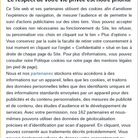
Résumé
L'histoire et le fonctionnement des marais salants de l'île de Ré, les
généralités sur le sel (considéré comme l'or blanc de l'île), les quatre
saisons du saunier, ainsi que le vocabulaire utilisé dans cet univers. Avec
des encadrés sur les oiseaux, les plantes et des portraits de
professionnels. ©Electre 2026
Quatrième de couverture
Sel & marais salants de l'île de Ré
Terres gagnées sur la mer, les marais salants de l'île de Ré sont connus
depuis près de 1 000 ans !
Nous et nos
partenaires
stockons et/ou accédons à des
Fils du soleil et du vent, le sel marin a longtemps été considéré comme
informations sur un appareil, telles que les cookies, et traitons
e
« l'or blanc » de l'île. À l'apogée de la saliculture au XIX
siècle, les sauniers
récoltent jusqu'à 30 000 tonnes certaines années. Après une longue
des données personnelles telles que des identifiants uniques et
période de récession, l'activité reprend une trentaine d'années grâce à
des informations standards envoyées par un appareil pour des
l'installation de sauniers venus d'horizons divers.
publicités et du contenu personnalisés, des mesures de publicité
Créés par les hommes, ces marais abritent une biodiversité riche et
et de contenu, des études d'audience et le développement de
parfois menacée.
services.
Avec votre permission, nos 162 partenaires et nous-
Abondamment illustré, cet ouvrage nous plonge dans l'univers des
mêmes pouvons utiliser des données de géolocalisation
sauniers : un savoir-faire ancestral, garant de la préservation de la nature
précises et d’identification par scan d'appareil. En cliquant, vous
et des paysages, qui donne tout son sens à Ré « la blanche ».
pouvez consentir aux traitements décrits précédemment. Vous
Fiche Technique
pouvez également refuser de donner votre consentement ou