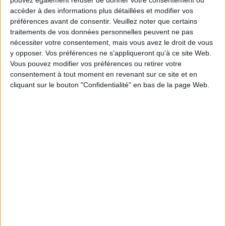
accéder à des informations plus détaillées et modifier vos
Paru le :
19/06/2020
préférences avant de consentir.
Veuillez noter que certains
Thématique :
Beaux livres France
traitements de vos données personnelles peuvent ne pas
Auteur(s) :
Auteur :
Michèle Jean-Bart
Auteur :
Hervé Roques
nécessiter votre consentement, mais vous avez le droit de vous
y opposer. Vos préférences ne s'appliqueront qu’à ce site Web.
Éditeur(s) :
Sud-Ouest
Vous pouvez modifier vos préférences ou retirer votre
Collection(s) :
Guides Sud-Ouest
Nature
consentement à tout moment en revenant sur ce site et en
Série(s) :
Non précisé.
cliquant sur le bouton "Confidentialité" en bas de la page Web.
ISBN :
978-2-8177-0730-3
EAN13 :
9782817707303
Reliure :
Broché
Pages :
40
Hauteur: 22.0 cm / Largeur 18.0 cm
Épaisseur: 0.6 cm
Poids: 169 g