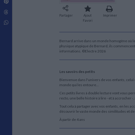
Pinterest
Techniques de construction
SCIENCE FICTION ET FANTASY
Vie familiale
Disciplines paramédicales
Matériaux de l’architecture
Littérature SF et Fantasy
Threads
Ouvrages Généraux
Urbanisme
SOCIOLOGIE
Partager
Ajout
Imprimer
Favori
Sociologie générale
Whatsapp
Travail social
Santé et société
Bernard arrive dans un monde homogène où les 
ETHNOLOGIE
physique atypique de Bernard, ils commencent peu
informations. ©Electre 2026
Anthropologie
Ethnologie par pays
Les savoirs des petits
Bienvenue dans l'univers de vos enfants, celui 
monde qui les entoure...
Ces petits livres à double lecture vont vous pe
recto, une belle histoire à lire - et à accrocher 
Tout cela à partager avec vos enfants, en les a
découvrir le vaste monde des similitudes et de
À partir de 4 ans