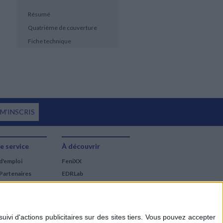
Résumé
Quatrième de couverture
Fiche technique
 M'INSCRIS
e service
À découvrir
d'emploi
FeniXX
Partenaires
EDRLab
RetroNews
BnF : portail des métiers
du livre
Cercle de la librairie