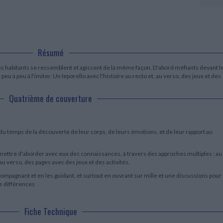
LITTÉRATURE DE VOYAGE
Dictionnaires Français
Histoire moderne
Relations et politiques
internationales
Dictionnaires Bilingues
Récits des voyageurs et des
Histoire contemporaine
explorateurs
Sécurité nationale - Défense
Langues universitaires -
BIOGRAPHIES HISTORIQUES
Dictionnaires et méthodes
ECOLOGIE - ENVIRONNEMENT
Biographies historiques
Méthodes Langues Grand public
Résumé
Ecologie
Français langues étrangères
HISTOIRE - GÉNÉRALITÉS
habitants se ressemblent et agissent de la même façon. D'abord méfiants devant l
Historiographie
 à peu à l'imiter. Un leporello avec l'histoire au recto et, au verso, des jeux et des
Etudes historiques
Généalogie - Héraldique
Quatrième de couverture
Franc-maçonnerie
du temps de la découverte de leur corps, de leurs émotions, et de leur rapport au
rmettre d'aborder avec eux des connaissances, à travers des approches multiples : au
-, au verso, des pages avec des jeux et des activités.
ccompagnant et en les guidant, et surtout en ouvrant sur mille et une discussions pour
s différences
Fiche Technique