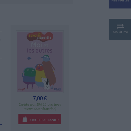
Mes Alertes
Antiquité
Mythologies
GÉOGRAPHIE
Géographie - Démographie -
Territoire
Mollat Pro
CULTURE SCIENTIFIQUE
e
Essais scientifique
Astronomie
7,00 €
Expédié sous 10 à 15 jours (sous
réserve de confirmation)
AJOUTER AU PANIER