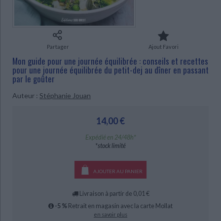
Ecologie - Environnement
Danse
Religions - Spiritualités
Bibliothèque de la Pléiade
Critique et histoire littéraire
Histoire de France
Biographies historiques
CHARGEMENT...
Classiques scolaires
Littérature ancienne et médiévale
Histoire - Généralités
Histoire des pays
Littérature de voyage
Audio - Livres lus
Partager
Ajout Favori
Histoire ancienne
Géographie
Mon guide pour une journée équilibrée : conseils et recettes
Littérature en version originale
Humour
pour une journée équilibrée du petit-dej au dîner en passant
Culture scientifique
par le goûter
Auteur :
Stéphanie Jouan
14,00 €
Expédié en 24/48h*
*stock limité
AJOUTER AU PANIER
Livraison à partir de 0,01 €
-5 %
Retrait en magasin avec la carte Mollat
en savoir plus