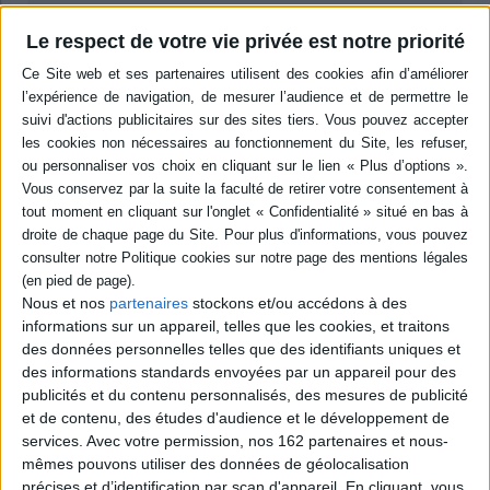
Le respect de votre vie privée est notre priorité
Résumé
Des astuces et des recettes pour améliorer sa forme physique et son
sentiment de bien-être, adaptées à tous les moments de la journée.
©Electre 2026
Quatrième de couverture
Mon guide
pour une journée
équilibrée
Vous voulez :
bien dormir
être détendu
avoir de l'énergie
Nous et nos
partenaires
stockons et/ou accédons à des
être plus résistant à la fatigue, aux microbres et autres petits bobos
informations sur un appareil, telles que les cookies, et traitons
ne pas subir d'inconforts physiques
perdre éventuellement quelques kilos ?
des données personnelles telles que des identifiants uniques et
des informations standards envoyées par un appareil pour des
Ce livre vous offre la solution
publicités et du contenu personnalisés, des mesures de publicité
Stéphanie Jouan, qui pratique le
rééquilibrage alimentaire
depuis des
et de contenu, des études d'audience et le développement de
années, vous aide à le comprendre, à vous l'approprier et à le concrétiser
services.
Avec votre permission, nos 162 partenaires et nous-
grâce à des
conseils
, des
astuces
et des
recettes
pour le petit-déjeuner
(copieux et salé pour une journée pleine de peps) le déjeuner (riche,
mêmes pouvons utiliser des données de géolocalisation
complet pour bien continuer) le goûter (la pause sucrée, vive les fruits et
précises et d’identification par scan d'appareil. En cliquant, vous