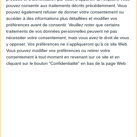
les oléagineux) le dîner (léger, léger pour une bonne nuit).
pouvez consentir aux traitements décrits précédemment. Vous
C'est parti pour une belle aventure saine et gourmande !
pouvez également refuser de donner votre consentement ou
accéder à des informations plus détaillées et modifier vos
« Je suis une femme active, mère, plutôt bonne vivante et il m'est arrivé un
truc dingue que j'ai eu envie de partager : j'ai fait un « rééquilibrage
préférences avant de consentir.
Veuillez noter que certains
alimentaire » et j'ai aimé ça ! »
traitements de vos données personnelles peuvent ne pas
Fiche Technique
nécessiter votre consentement, mais vous avez le droit de vous
y opposer. Vos préférences ne s'appliqueront qu’à ce site Web.
Paru le :
30/04/2021
Vous pouvez modifier vos préférences ou retirer votre
Thématique :
Alimentation - Diététique
consentement à tout moment en revenant sur ce site et en
cliquant sur le bouton "Confidentialité" en bas de la page Web.
Auteur(s) :
Auteur :
Stéphanie Jouan
Éditeur(s) :
Sud-Ouest
Collection(s) :
Cuisine durable
Série(s) :
Non précisé.
ISBN :
978-2-8177-0784-6
EAN13 :
9782817707846
Reliure :
Broché
Pages :
125