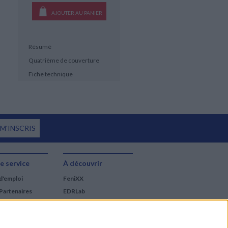
AJOUTER AU PANIER
Résumé
Quatrième de couverture
Fiche technique
 M'INSCRIS
e service
À découvrir
d'emploi
FeniXX
Partenaires
EDRLab
RetroNews
BnF : portail des métiers
du livre