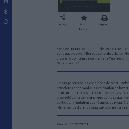
Pinterest
Techniques de construction
SCIENCE FICTION ET FANTASY
Vie familiale
Disciplines paramédicales
Matériaux de l’architecture
Littérature SF et Fantasy
Threads
Ouvrages Généraux
Urbanisme
SOCIOLOGIE
Sociologie générale
Whatsapp
Partager
Ajout
Imprimer
Travail social
Favori
Santé et société
ETHNOLOGIE
Fondée sur une expérience de recherche menée d
Anthropologie
dans quatre pays d'Europe centrale et balte (Hon
Ethnologie par pays
d'observation, afin de cerner les effets liés à 
©Electre 2026
L'ouvrage retrace les conditions de restauration
propriété et des modes d'exploitation de la te
structures agricoles est portée par une vive com
propriété sur la terre ainsi que sur le capital 
politique, la mutation des régimes de propriét
l'émergence d'un nouveau capitalisme agraire.
Paru le :
11/02/2021