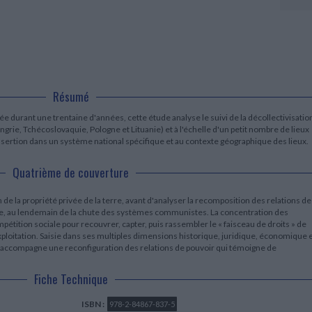
LITTÉRATURE DE VOYAGE
Dictionnaires Français
Histoire moderne
Relations et politiques
internationales
Dictionnaires Bilingues
Récits des voyageurs et des
Histoire contemporaine
explorateurs
Sécurité nationale - Défense
Langues universitaires -
BIOGRAPHIES HISTORIQUES
Dictionnaires et méthodes
ECOLOGIE - ENVIRONNEMENT
Biographies historiques
Méthodes Langues Grand public
Ecologie
Français langues étrangères
HISTOIRE - GÉNÉRALITÉS
Résumé
Historiographie
Etudes historiques
urant une trentaine d'années, cette étude analyse le suivi de la décollectivisatio
Généalogie - Héraldique
grie, Tchécoslovaquie, Pologne et Lituanie) et à l'échelle d'un petit nombre de lieux
Franc-maçonnerie
l'insertion dans un système national spécifique et au contexte géographique des lieux.
Quatrième de couverture
 de la propriété privée de la terre, avant d'analyser la recomposition des relations de
rre, au lendemain de la chute des systèmes communistes. La concentration des
pétition sociale pour recouvrer, capter, puis rassembler le « faisceau de droits » de
d'exploitation. Saisie dans ses multiples dimensions historique, juridique, économique 
é accompagne une reconfiguration des relations de pouvoir qui témoigne de
Fiche Technique
ISBN :
978-2-84867-837-5