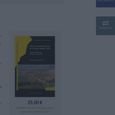
Mes Alertes
Antiquité
Mythologies
GÉOGRAPHIE
Géographie - Démographie -
Territoire
Mollat Pro
CULTURE SCIENTIFIQUE
Essais scientifique
n
Astronomie
et
25,00 €
Expédié sous 10 à 15 jours (sous
réserve de confirmation)