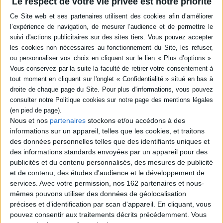
Le respect de votre vie privée est notre priorité
en savoir plus
Résumé
Une quarantaine de recettes pour découvrir le Médoc, ses produits et ses
paysages, ainsi que ses producteurs, ses maraîchers, ses pêcheurs, ses
éleveurs et ses brasseurs. ©Electre 2026
Quatrième de couverture
Découvrez le Médoc !
Le chef
Jean-Luc Beaufils
nous présente les différentes facettes de ce
Nous et nos
partenaires
stockons et/ou accédons à des
pays méconnu qu'est le Médoc, et elles sont nombreuses : les pâturages,
informations sur un appareil, telles que les cookies, et traitons
les champs et les forêts, mais aussi l'estuaire et l'océan.
des données personnelles telles que des identifiants uniques et
Et voici que s'esquissent d'autres paysages que ceux des grands châteaux,
des informations standards envoyées par un appareil pour des
et l'on découvre des acteurs locaux - pêcheurs, maraîchers, brasseurs,
éleveurs... - qui fournissent à notre chef des produits de qualité pour une
publicités et du contenu personnalisés, des mesures de publicité
quarantaine de recettes innovantes et étonnantes.
et de contenu, des études d'audience et le développement de
services.
Avec votre permission, nos 162 partenaires et nous-
Claude Prigent
nous offre de splendides photographies culinaires et met
en lumière la diversité des paysages et des producteurs.
mêmes pouvons utiliser des données de géolocalisation
Fiche Technique
précises et d’identification par scan d'appareil. En cliquant, vous
pouvez consentir aux traitements décrits précédemment. Vous
Paru le :
18/06/2021