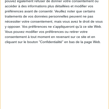
pouvez également refuser de donner votre consentement ou
Thématique :
Cuisine régionale
accéder à des informations plus détaillées et modifier vos
préférences avant de consentir.
Veuillez noter que certains
Auteur(s) :
Auteur :
Jean-Luc Beaufils
traitements de vos données personnelles peuvent ne pas
Éditeur(s) :
Sud-Ouest
nécessiter votre consentement, mais vous avez le droit de vous
Collection(s) :
Cuisine
y opposer. Vos préférences ne s'appliqueront qu’à ce site Web.
Vous pouvez modifier vos préférences ou retirer votre
Contributeur(s) :
Photographe : Claude Prigent - Préfacier : Christian
Coulon
consentement à tout moment en revenant sur ce site et en
cliquant sur le bouton "Confidentialité" en bas de la page Web.
Série(s) :
Non précisé.
ISBN :
978-2-8177-0840-9
EAN13 :
9782817708409
Reliure :
Broché
Pages :
124
Hauteur: 30.0 cm / Largeur 22.0 cm
Épaisseur: 1.8 cm
Poids: 698 g