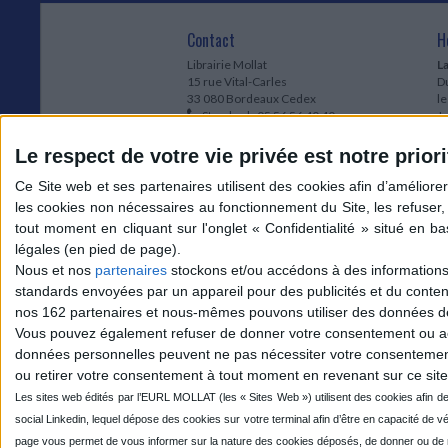
Contact
H
Librairie Mollat
La
15 rue Vital-Carles
Du
33 080 Bordeaux Cedex
l
Standard :
05 56 56 40 40
Jo
Service client mollat.com :
05 56 56 40
1e
83
* 
Le respect de votre vie privée est notre priori
Contactez-nous
à
Le
du
l
Jo
1
Nous et nos
partenaires
stockons et/ou accédons à des informations s
et
standards envoyées par un appareil pour des publicités et du conte
* 
nos 162 partenaires et nous-mêmes pouvons utiliser des données de g
1
Vous pouvez également refuser de donner votre consentement ou accé
Vo
données personnelles peuvent ne pas nécessiter votre consentement,
ou retirer votre consentement à tout moment en revenant sur ce site 
Mollat sur les réseaux