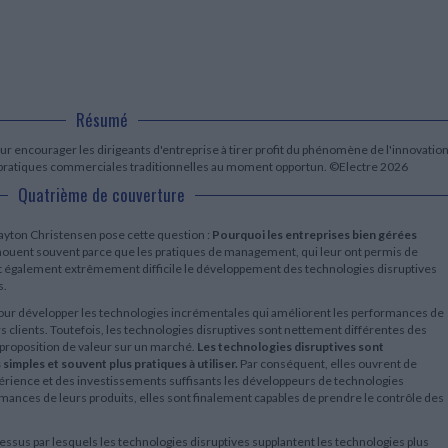
LITTÉRATURE DE VOYAGE
Dictionnaires Français
Histoire moderne
Relations et politiques
internationales
Dictionnaires Bilingues
Récits des voyageurs et des
Histoire contemporaine
explorateurs
Sécurité nationale - Défense
Langues universitaires -
BIOGRAPHIES HISTORIQUES
Dictionnaires et méthodes
ECOLOGIE - ENVIRONNEMENT
Biographies historiques
Méthodes Langues Grand public
Ecologie
Français langues étrangères
Résumé
HISTOIRE - GÉNÉRALITÉS
Historiographie
ur encourager les dirigeants d'entreprise à tirer profit du phénomène de l'innovatio
Etudes historiques
pratiques commerciales traditionnelles au moment opportun. ©Electre 2026
Généalogie - Héraldique
Quatrième de couverture
Franc-maçonnerie
ayton Christensen pose cette question :
Pourquoi les entreprises bien gérées
chouent souvent parce que les pratiques de management, qui leur ont permis de
ent également extrêmement difficile le développement des technologies disruptives
s.
pour développer les technologies incrémentales qui améliorent les performances de
s clients. Toutefois, les technologies disruptives sont nettement différentes des
 proposition de valeur sur un marché.
Les technologies disruptives sont
simples et souvent plus pratiques à utiliser.
Par conséquent, elles ouvrent de
rience et des investissements suffisants les développeurs de technologies
mances de leurs produits, elles sont finalement capables de prendre le contrôle des
rocessus par lesquels les technologies disruptives supplantent les technologies plus