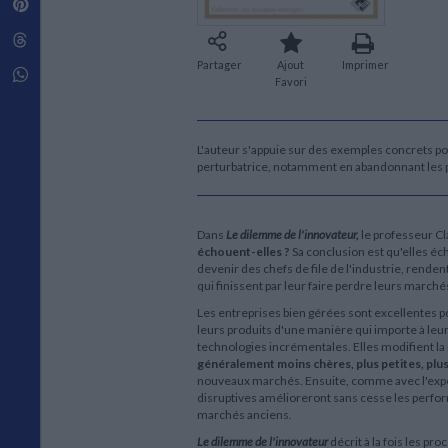
Pinterest
Techniques de construction
SCIENCE FICTION ET FANTASY
Vie familiale
Disciplines paramédicales
Matériaux de l’architecture
Littérature SF et Fantasy
Threads
Ouvrages Généraux
Urbanisme
SOCIOLOGIE
Partager
Ajout
Imprimer
Sociologie générale
Whatsapp
Favori
Travail social
Santé et société
ETHNOLOGIE
L'auteur s'appuie sur des exemples concrets po
perturbatrice, notamment en abandonnant les 
Anthropologie
Ethnologie par pays
Dans
Le dilemme de l'innovateur,
le professeur Cl
échouent-elles ?
Sa conclusion est qu'elles é
devenir des chefs de file de l'industrie, rend
qui finissent par leur faire perdre leurs marché
Les entreprises bien gérées sont excellentes 
leurs produits d'une manière qui importe à leur
technologies incrémentales. Elles modifient la
généralement moins chères, plus petites, plus 
nouveaux marchés. Ensuite, comme avec l'expé
disruptives amélioreront sans cesse les perfor
marchés anciens.
Le dilemme de l'innovateur
décrit à la fois les p