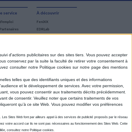
e service
À découvrir
d'emploi
FeniXX
Partenaires
EDRLab
RetroNews
BnF : portail des métiers
du livre
Cercle de la librairie
Les chèques cadeaux
Mollat
elles telles que des identifiants uniques et des informations
d'audience et le développement de services.
Avec votre permission,
iquant, vous pouvez consentir aux traitements décrits précédemment.
ant de consentir.
Veuillez noter que certains traitements de vos
liqueront qu’à ce site Web. Vous pouvez modifier vos préférences