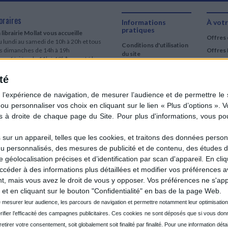
oraires
Informations
À votr
pratiques
 librairie Mollat vous accueille
Offres 
 lundi au samedi de 10h à 20h et tous
Conditions d'utilisation
es dimanches de 14h à 19h
Offres 
du site
urs fériés : de 11h à 19h* excepté le
Qui sommes-nous
r mai, le 25 décembre et le 1er janvier
Si le jour férié est un dimanche, de 14h
té
Mentions Légales
 19h
Frais de port & Livraison
 clic et collecte est ouvert
Conditions Générales
 lundi au samedi de 9h30 à 20h et tous
de Vente
es dimanches de 14h à 19h
ur fériés : tous les jours fériés de 11h à
9h* excepté le 1er mai, le 25 décembre
ur un appareil, telles que les cookies, et traitons des données personn
 le 1er janvier
nu personnalisés, des mesures de publicité et de contenu, des études 
Si le jour férié est un dimanche de 14h à
éolocalisation précises et d’identification par scan d'appareil. En cl
9h
der à des informations plus détaillées et modifier vos préférences av
ir le détail des horaires & accès
 mais vous avez le droit de vous y opposer. Vos préférences ne s'app
et en cliquant sur le bouton "Confidentialité" en bas de la page Web.