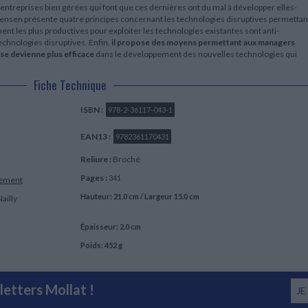
 entreprises bien gérées qui font que ces dernières ont du mal à développer elles-
ensen présente quatre principes concernant les technologies disruptives permettan
nt les plus productives pour exploiter les technologies existantes sont anti-
echnologies disruptives. Enfin,
il propose des moyens permettant aux managers
ise devienne plus efficace
dans le développement des nouvelles technologies qui
Fiche Technique
ISBN :
978-2-36117-043-1
EAN13 :
9782361170431
Reliure :
Broché
Pages :
341
ement
Hauteur: 21.0 cm / Largeur 15.0 cm
ailly
Épaisseur: 2.0 cm
Poids: 452 g
etters Mollat !
JE