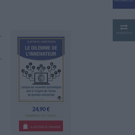
Mes Alertes
Antiquité
Mythologies
GÉOGRAPHIE
Géographie - Démographie -
Territoire
Mollat Pro
CULTURE SCIENTIFIQUE
n
Essais scientifique
Astronomie
24,90 €
Expédié en 5 à 7 jours.
AJOUTER AU PANIER