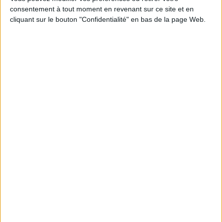
consentement à tout moment en revenant sur ce site et en
Découvrez nos Newsletters Mollat !
cliquant sur le bouton "Confidentialité" en bas de la page Web.
JE M'INSCRIS
Informations pratiques
Conditions d'utilisation du site
Qui sommes-nous
Mentions Légales
Frais de port & Livraison
Conditions Générales de Vente
À votre service
Offres d'emploi
Offres Partenaires
À découvrir
FeniXX