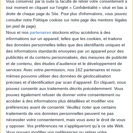
pour les choisir. ©Electre 2026
Fiche Technique
Paru le :
27/08/2021
Thématique :
Cuisine traditionnelle
Nous et nos
partenaires
stockons et/ou accédons à des
Auteur(s) :
Auteur :
Laurence Dessimoulie
informations sur un appareil, telles que les cookies, et traitons
des données personnelles telles que des identifiants uniques et
Éditeur(s) :
Sud-Ouest
des informations standards envoyées par un appareil pour des
Collection(s) :
Non précisé.
publicités et du contenu personnalisés, des mesures de publicité
Série(s) :
Non précisé.
et de contenu, des études d'audience et le développement de
services.
Avec votre permission, nos 162 partenaires et nous-
ISBN :
978-2-8177-0850-8
mêmes pouvons utiliser des données de géolocalisation
précises et d’identification par scan d'appareil. En cliquant, vous
EAN13 :
9782817708508
pouvez consentir aux traitements décrits précédemment. Vous
Reliure :
Broché
pouvez également refuser de donner votre consentement ou
Hauteur: 22.0 cm / Largeur 18.0 cm
accéder à des informations plus détaillées et modifier vos
préférences avant de consentir.
Veuillez noter que certains
traitements de vos données personnelles peuvent ne pas
Épaisseur: 1.8 cm
nécessiter votre consentement, mais vous avez le droit de vous
Poids: 320 g
y opposer. Vos préférences ne s'appliqueront qu’à ce site Web.
Vous pouvez modifier vos préférences ou retirer votre