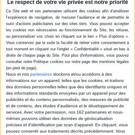
Le respect de votre vie privée est notre priorité
Résumé
Au Ve siècle, la réflexion grecque sur le pouvoir politique s'accompagne de
l'observation de la plus grande puissance de l'époque, l'Empire perse
achéménide, et des Etats qu'il a absorbés. Cette étude montre comment le
classement canonique des trois grandes constitutions politiques, la
monarchie, l'oligarchie et la démocratie, résulte de la comparaison des
modèles de ces cités. ©Electre 2026
Quatrième de couverture
e
Les théoriciens du IV
siècle avant J.-C. n'ont pas inventé de toutes pièces
la pensée politique. Mythes et épopées grecs contiennent une réflexion
permanente sur les rapports de pouvoir entre les dieux, les héros et les
Nous et nos
partenaires
stockons et/ou accédons à des
e
hommes. Au V
siècle avant J.-C., les poètes, les historiens et les sophistes
informations sur un appareil, telles que les cookies, et traitons
poursuivent cette réflexion en l'adaptant au genre ou à l'art qu'ils
des données personnelles telles que des identifiants uniques et
pratiquent, et en l'appliquant à l'univers de la Cité grecque. Le débat sur la
meilleure constitution accompagne l'évolution de cette dernière.
des informations standards envoyées par un appareil pour des
Parallèlement, l'observation de la plus grande puissance de leur temps,
publicités et du contenu personnalisés, des mesures de publicité
l'empire perse achéménide, et le souvenir des États qu'il a absorbés les
et de contenu, des études d'audience et le développement de
uns après les autres, suscite chez eux fascination et perplexité, car la
Polis
services.
Avec votre permission, nos 162 partenaires et nous-
et les empires qui ont successivement ou concurremment dominé le
Proche-Orient asiatique et égyptien leur paraissent relever de deux
mêmes pouvons utiliser des données de géolocalisation
modèles rigoureusement antithétiques. La réflexion politique grecque
précises et d’identification par scan d'appareil. En cliquant, vous
naît des vicissitudes internes des cités, et de la comparaison plus ou moins
pouvez consentir aux traitements décrits précédemment. Vous
consciente de ces deux modèles.