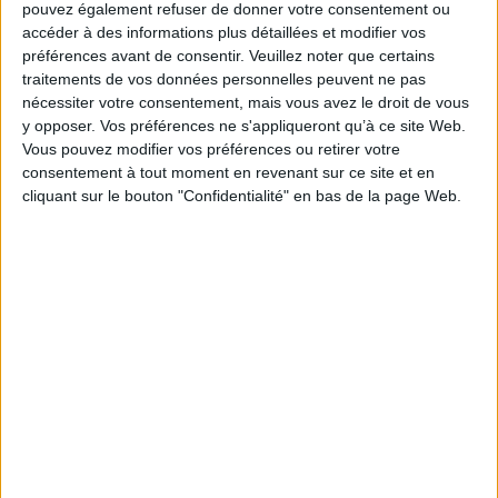
pouvez également refuser de donner votre consentement ou
Fiche Technique
accéder à des informations plus détaillées et modifier vos
préférences avant de consentir.
Veuillez noter que certains
Paru le :
03/03/2022
traitements de vos données personnelles peuvent ne pas
Thématique :
Grèce Antique
nécessiter votre consentement, mais vous avez le droit de vous
Auteur(s) :
Auteur :
Alexandre Tourraix
y opposer. Vos préférences ne s'appliqueront qu’à ce site Web.
Vous pouvez modifier vos préférences ou retirer votre
Éditeur(s) :
Presses universitaires de Franche-Comté
consentement à tout moment en revenant sur ce site et en
Collection(s) :
Institut des sciences et techniques de l'Antiquité
cliquant sur le bouton "Confidentialité" en bas de la page Web.
Série(s) :
Non précisé.
ISBN :
978-2-84867-861-0
EAN13 :
9782848678610
Reliure :
Broché
Pages :
436
Hauteur: 22.0 cm / Largeur 16.0 cm
Épaisseur: 2.5 cm
Poids: 500 g