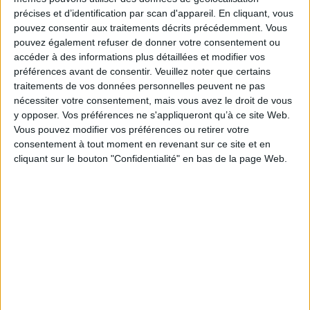
précises et d’identification par scan d'appareil. En cliquant, vous
pouvez consentir aux traitements décrits précédemment. Vous
Hoy en día hay muchos trabajos de investigación colaborativa en Ciencias Sociales
y Humanidades. El presente volumen documenta una serie de perspectivas y
pouvez également refuser de donner votre consentement ou
análisis relacionados con la colaboración en el ámbito de la primera infancia, en
accéder à des informations plus détaillées et modifier vos
Francia y en otros lugares de Europa. Muestra en qué medida, cómo y con qué
préférences avant de consentir.
Veuillez noter que certains
objetivos se desarrollan tales iniciativas de educación y trabajo social en nuestras
traitements de vos données personnelles peuvent ne pas
sociedades contemporáneas.
nécessiter votre consentement, mais vous avez le droit de vous
Fiche Technique
y opposer. Vos préférences ne s'appliqueront qu’à ce site Web.
Paru le :
15/10/2021
Vous pouvez modifier vos préférences ou retirer votre
consentement à tout moment en revenant sur ce site et en
Thématique :
Sociologie de l'éducation - questions générales
cliquant sur le bouton "Confidentialité" en bas de la page Web.
Auteur(s) :
Non précisé.
Éditeur(s) :
Presses universitaires de la Méditerranée
Collection(s) :
Mutations en éducation et en formation
Contributeur(s) :
Directeur de publication : Frédéric Torterat - Directeur
de publication : Brahim Azaoui
Série(s) :
Non précisé.
ISBN :
978-2-36781-429-2
EAN13 :
9782367814292