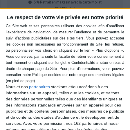
-5 %
Retrait en magasin avec la carte Mollat
en savoir plus
Le respect de votre vie privée est notre priorité
Résumé
Réflexions sur la collaboration entre les secteurs de l'éducation, du travail
social et de l'animation socio-culturelle, que ce soit en France ou dans les
autres pays européens. ©Electre 2026
Quatrième de couverture
Il est beaucoup question
,en sciences humaines et sociales, de
recherches collaboratives. L'ouvrage
Initiatives collaboratives pour l'enfance.
Quelles mutations de l'éducation et du travail social ?
propose un éventail de
regards et d'analyses en lien avec la collaboration dans le secteur de la
petite enfance, en France comme ailleurs en Europe. Il s'attache à montrer
Nous et nos
partenaires
stockons et/ou accédons à des
comment s'y manifestent de telles initiatives incluant les acteur·trice·s de
l'éducation et du travail social dans nos sociétés contemporaines.
informations sur un appareil, telles que les cookies, et traitons
des données personnelles telles que des identifiants uniques et
des informations standards envoyées par un appareil pour des
There is a significant body of research nowadays on collaborative research in
Social Sciences and Humanities. The present volume documents a range of
publicités et du contenu personnalisés, des mesures de publicité
prospects and analyses related to collaboration in the field of Early Childhood, in
et de contenu, des études d'audience et le développement de
France as elsewhere in Europe. It shows to what extent, how and with what
services.
Avec votre permission, nos 162 partenaires et nous-
objectives such initiatives in education and social work are developped in our
mêmes pouvons utiliser des données de géolocalisation
contemporary societies.