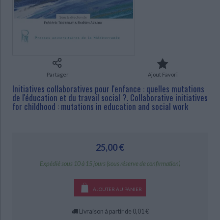
Ecologie - Environnement
Danse
Religions - Spiritualités
Bibliothèque de la Pléiade
Critique et histoire littéraire
Histoire de France
Biographies historiques
CHARGEMENT...
Classiques scolaires
Littérature ancienne et médiévale
Histoire - Généralités
Histoire des pays
Littérature de voyage
Audio - Livres lus
Histoire ancienne
Géographie
Littérature en version originale
Humour
Partager
Ajout Favori
Culture scientifique
Initiatives collaboratives pour l'enfance : quelles mutations
de l'éducation et du travail social ?. Collaborative initiatives
for childhood : mutations in education and social work
25,00 €
Expédié sous 10 à 15 jours (sous réserve de confirmation)
AJOUTER AU PANIER
Livraison à partir de 0,01 €