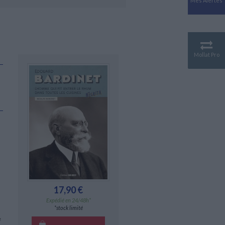
Mes Alertes
Antiquité
Mythologies
GÉOGRAPHIE
Géographie - Démographie -
Territoire
Mollat Pro
CULTURE SCIENTIFIQUE
Essais scientifique
Astronomie
17,90 €
Expédié en 24/48h*
*stock limité
e