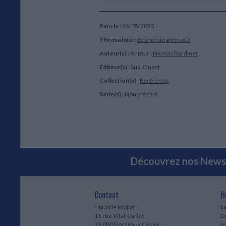
Paru le :
26/05/2023
Thématique :
Economie générale
Auteur(s) :
Auteur :
Nicolas Bardinet
Éditeur(s) :
Sud-Ouest
Collection(s) :
Référence
Série(s) :
Non précisé.
Découvrez nos Newsl
Contact
H
Librairie Mollat
La
15 rue Vital-Carles
Du
33 080 Bordeaux Cedex
l