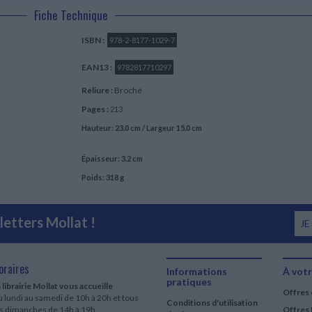
Fiche Technique
ISBN :
978-2-8177-1029-7
EAN13 :
9782817710297
Reliure :
Broché
Pages :
213
Hauteur: 23.0 cm / Largeur 15.0 cm
Épaisseur: 3.2 cm
Poids: 318 g
etters Mollat !
JE
oraires
Informations
À votr
pratiques
 librairie Mollat vous accueille
Offres 
 lundi au samedi de 10h à 20h et tous
Conditions d'utilisation
es dimanches de 14h à 19h
Offres 