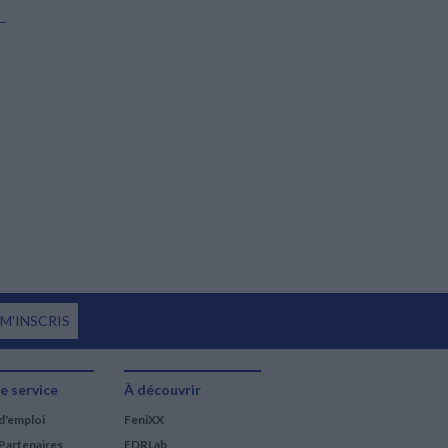
 M'INSCRIS
e service
À découvrir
d'emploi
FeniXX
Partenaires
EDRLab