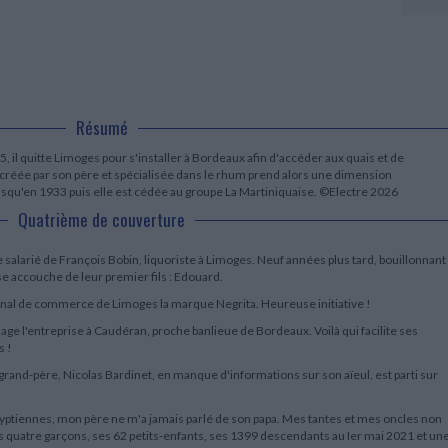
LITTÉRATURE DE VOYAGE
Dictionnaires Français
Histoire moderne
Relations et politiques
internationales
Dictionnaires Bilingues
Récits des voyageurs et des
Histoire contemporaine
explorateurs
Sécurité nationale - Défense
Langues universitaires -
BIOGRAPHIES HISTORIQUES
Dictionnaires et méthodes
ECOLOGIE - ENVIRONNEMENT
Biographies historiques
Méthodes Langues Grand public
Ecologie
Français langues étrangères
HISTOIRE - GÉNÉRALITÉS
Résumé
Historiographie
, il quitte Limoges pour s'installer à Bordeaux afin d'accéder aux quais et de
Etudes historiques
e créée par son père et spécialisée dans le rhum prend alors une dimension
Généalogie - Héraldique
jusqu'en 1933 puis elle est cédée au groupe La Martiniquaise. ©Electre 2026
Franc-maçonnerie
Quatrième de couverture
salarié de François Bobin, liquoriste à Limoges. Neuf années plus tard, bouillonnant
use accouche de leur premier fils : Edouard.
ibunal de commerce de Limoges la marque Negrita. Heureuse initiative !
ge l'entreprise à Caudéran, proche banlieue de Bordeaux. Voilà qui facilite ses
s !
rand-père, Nicolas Bardinet, en manque d'informations sur son aïeul, est parti sur
égyptiennes, mon père ne m'a jamais parlé de son papa. Mes tantes et mes oncles non
es quatre garçons, ses 62 petits-enfants, ses 1399 descendants au Ier mai 2021 et un