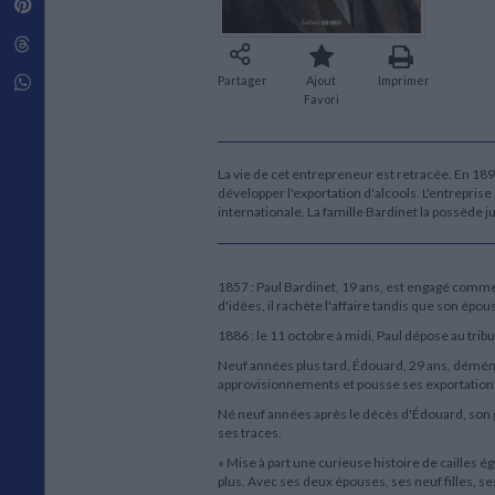
Pinterest
Techniques de construction
SCIENCE FICTION ET FANTASY
Vie familiale
Disciplines paramédicales
Matériaux de l’architecture
Littérature SF et Fantasy
Threads
Ouvrages Généraux
Urbanisme
SOCIOLOGIE
Sociologie générale
Whatsapp
Partager
Ajout
Imprimer
Favori
Travail social
Santé et société
ETHNOLOGIE
La vie de cet entrepreneur est retracée. En 1895
Anthropologie
développer l'exportation d'alcools. L'entrepris
Ethnologie par pays
internationale. La famille Bardinet la possède 
1857 : Paul Bardinet, 19 ans, est engagé comme 
d'idées, il rachète l'affaire tandis que son épo
1886 : le 11 octobre à midi, Paul dépose au tr
Neuf années plus tard, Édouard, 29 ans, déména
approvisionnements et pousse ses exportation
Né neuf années après le décès d'Édouard, son g
ses traces.
« Mise à part une curieuse histoire de cailles 
plus. Avec ses deux épouses, ses neuf filles, s