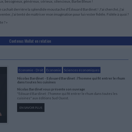
eux, besogneux, généreux, sérieux, silencieux, Barbe Bleue !
e cachait derrière la splendide moustache d'Édouard Bardinet ! J'ai cherché, j'ai
inventer, j'ai tenté de maîtriser mon imagination pour lui rester fidèle. Fidèle à quoi ?
e ? »
Contenus Mollat en relation
Economie - Droit
Economie
Sciences économiques
Nicolas Bardinet - Edouard Bardinet : l'homme qui fit entrer le rhum
dans toutes les cuisines
Nicolas Bardinet vous présente son ouvrage
"Edouard Bardinet : l'homme qui fit entrer le rhum dans toutes les
cuisines" aux éditions Sud Ouest.
EN SAVOIR PLUS