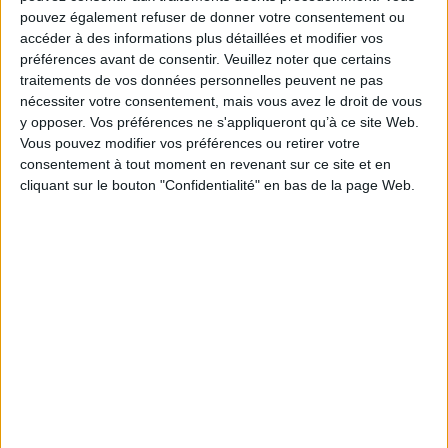
Des cartes mentales synoptiques et inspirantes
pouvez également refuser de donner votre consentement ou
Des dessins d'enfants en guise d'illustrations scientifiques
accéder à des informations plus détaillées et modifier vos
Fiche Technique
préférences avant de consentir.
Veuillez noter que certains
traitements de vos données personnelles peuvent ne pas
Paru le :
08/02/2024
nécessiter votre consentement, mais vous avez le droit de vous
Thématique :
Essais Scientifiques
Animaux sauvages
y opposer. Vos préférences ne s'appliqueront qu’à ce site Web.
Auteur(s) :
Auteur :
Corinne Di Trani-Zimmermann
Vous pouvez modifier vos préférences ou retirer votre
consentement à tout moment en revenant sur ce site et en
Éditeur(s) :
Champ social éditions
cliquant sur le bouton "Confidentialité" en bas de la page Web.
Collection(s) :
Non précisé.
Série(s) :
Zoopédagogie : éduquer au respect de la diversité animale
ISBN :
979-10-346-0841-6
EAN13 :
9791034608416
Reliure :
Broché
Pages :
389
Hauteur: 24.0 cm / Largeur 17.0 cm
Épaisseur: 2.4 cm
Poids: 737 g