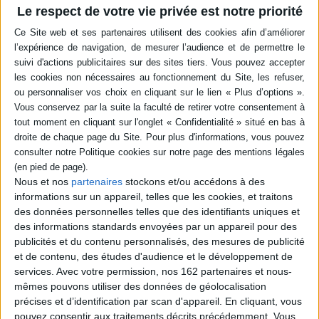
Le respect de votre vie privée est notre priorité
Résumé
Des descriptions anatomiques, comportementales et évolutives des
vertébrés destinées aux enseignants, animateurs ou encore parents, afin
d'initier les enfants à la discipline zoologique. ©Electre 2026
Quatrième de couverture
Avec ce deuxième tome de
Zoopédagogie,
l'exploration de l'histoire
naturelle des Vertébrés continue sous un angle proche de la discipline
zoologique, avec ses descriptions anatomiques, comportementales et
évolutives, à la lumière des récentes découvertes scientifiques.
Nous et nos
partenaires
stockons et/ou accédons à des
À côté des thèmes classiques du comportement animal, l'auteure a traité
informations sur un appareil, telles que les cookies, et traitons
des sujets plus insolites, certains légers et d'autres graves, comme la
des données personnelles telles que des identifiants uniques et
souffrance ou la disparition, offrant ainsi à l'éducateur de nouvelles pistes
d'exploration et des exemples choisis parmi ceux qui parlent le plus aux
des informations standards envoyées par un appareil pour des
enfants.
publicités et du contenu personnalisés, des mesures de publicité
et de contenu, des études d'audience et le développement de
• Se nourrir • Crottes et pipis • Naître et grandir • Bouger • Changer,
s'adapter • Vivre seul ou en groupe • Communiquer • Se disputer, se
services.
Avec votre permission, nos 162 partenaires et nous-
réconcilier • Jouer • Souffrir, mourir, disparaître • Guérir, soigner,
mêmes pouvons utiliser des données de géolocalisation
préserver
précises et d’identification par scan d'appareil. En cliquant, vous
Des idées pour comprendre l'évolution et le comportement animal
pouvez consentir aux traitements décrits précédemment. Vous