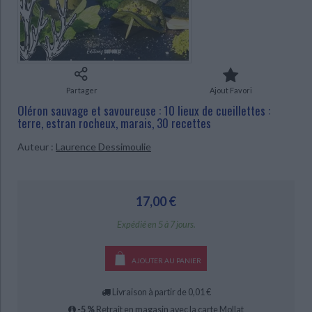
Ecologie - Environnement
Danse
Religions - Spiritualités
Bibliothèque de la Pléiade
Critique et histoire littéraire
Histoire de France
Biographies historiques
Classiques scolaires
Littérature ancienne et médiévale
Histoire - Généralités
Histoire des pays
Littérature de voyage
Audio - Livres lus
Histoire ancienne
Géographie
CHARGEMENT...
Partager
Ajout Favori
Littérature en version originale
Humour
Culture scientifique
Oléron sauvage et savoureuse : 10 lieux de cueillettes :
terre, estran rocheux, marais, 30 recettes
Auteur :
Laurence Dessimoulie
17,00 €
Expédié en 5 à 7 jours.
AJOUTER AU PANIER
Livraison à partir de 0,01 €
-5 %
Retrait en magasin avec la carte Mollat