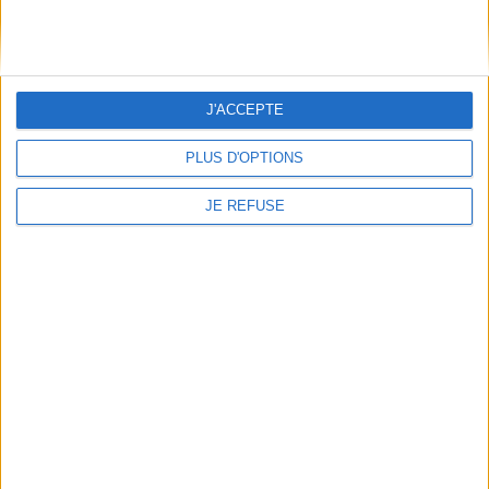
Informations pratiques
Conditions d'utilisation du site
Qui sommes-nous
J'ACCEPTE
Mentions Légales
Frais de port & Livraison
PLUS D'OPTIONS
Conditions Générales de Vente
JE REFUSE
À votre service
Offres d'emploi
Offres Partenaires
À découvrir
FeniXX
EDRLab
RetroNews
BnF : portail des métiers du livre
Cercle de la librairie
Les chèques cadeaux Mollat