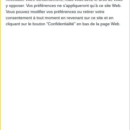
Pages :
139
y opposer. Vos préférences ne s'appliqueront qu’à ce site Web.
Hauteur: 26.0 cm / Largeur 23.0 cm
Vous pouvez modifier vos préférences ou retirer votre
consentement à tout moment en revenant sur ce site et en
Épaisseur: 1.8 cm
cliquant sur le bouton "Confidentialité" en bas de la page Web.
Poids: 894 g
Découvrez nos Newsletters Mollat !
JE M'INSCRIS
Informations pratiques
Conditions d'utilisation du site
Qui sommes-nous
Mentions Légales
Frais de port & Livraison
Conditions Générales de Vente