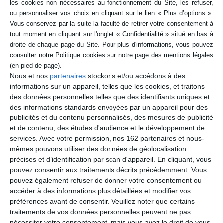
Résumé
Panorama sur l'oiseau échassier, son comportement, le suivi de ses
migrations, les peintres animaliers qu'il inspire et les particularités de sa
chasse, notamment les races de chiens sélectionnées par les bécassiers.
©Electre 2026
Fiche Technique
Paru le :
10/09/2024
Nous et nos
partenaires
stockons et/ou accédons à des
Thématique :
Chasse
informations sur un appareil, telles que les cookies, et traitons
des données personnelles telles que des identifiants uniques et
Auteur(s) :
Auteur :
Jean-Michel Desplos
des informations standards envoyées par un appareil pour des
Éditeur(s) :
Sud-Ouest
publicités et du contenu personnalisés, des mesures de publicité
Collection(s) :
Beaux livres
et de contenu, des études d'audience et le développement de
services.
Avec votre permission, nos 162 partenaires et nous-
Contributeur(s) :
Photographe : Laurent Bernède - Illustrateur : Aline
Michel-Rouxel
mêmes pouvons utiliser des données de géolocalisation
précises et d’identification par scan d'appareil. En cliquant, vous
Série(s) :
Non précisé.
pouvez consentir aux traitements décrits précédemment. Vous
ISBN :
978-2-8177-1203-1
pouvez également refuser de donner votre consentement ou
accéder à des informations plus détaillées et modifier vos
EAN13 :
9782817712031
préférences avant de consentir.
Veuillez noter que certains
traitements de vos données personnelles peuvent ne pas
Reliure :
Cartonné
nécessiter votre consentement, mais vous avez le droit de vous