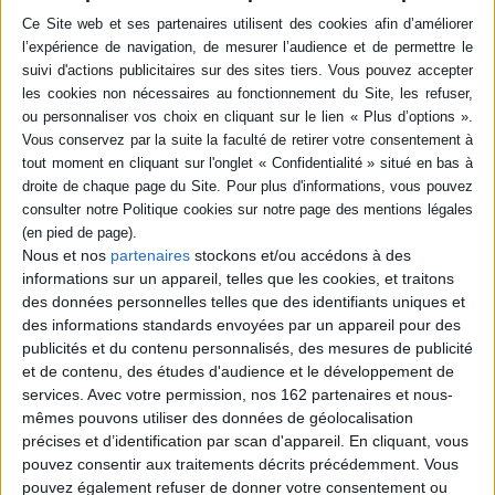
Résumé
Une réflexion sur la révolution tunisienne. L'auteur la replace dans son
cadre historique puis l'analyse sous le prisme de la théologie politique
islamique classique et sous l'angle de l'anthropologie historique. Il
examine l'ambiguïté de son déroulement dans le contexte des récentes
révolutions arabes. ©Electre 2026
Quatrième de couverture
Chaire mondes francophones 2019-2020
Nous et nos
partenaires
stockons et/ou accédons à des
La révolution, une espérance
informations sur un appareil, telles que les cookies, et traitons
des données personnelles telles que des identifiants uniques et
Le mot
révolution,
comme l'a bien remarqué Alain Rey, « est devenu très
actif dans la mémoire collective des francophones depuis la fin du
des informations standards envoyées par un appareil pour des
e
XVIII
siècle ». Yadh Ben Achour examine la révolution tunisienne en la
publicités et du contenu personnalisés, des mesures de publicité
replaçant tout d'abord dans son cadre historique, au regard de la théologie
et de contenu, des études d'audience et le développement de
politique islamique classique et sous l'angle de l'anthropologie historique,
services.
Avec votre permission, nos 162 partenaires et nous-
puis en étudiant l'ambiguïté de son déroulement dans le contexte des
récentes révolutions arabes.
mêmes pouvons utiliser des données de géolocalisation
Fiche Technique
précises et d’identification par scan d'appareil. En cliquant, vous
pouvez consentir aux traitements décrits précédemment. Vous
Paru le :
12/11/2024
pouvez également refuser de donner votre consentement ou