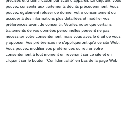
précises et d’identification par scan d'appareil. En cliquant, vous
power. Se busca así incorporar la perspectiva de los sometidos a través de
pouvez consentir aux traitements décrits précédemment. Vous
los procesos de resistencia individual y colectiva a la subordinación al
pouvez également refuser de donner votre consentement ou
imperio.
accéder à des informations plus détaillées et modifier vos
Fiche Technique
préférences avant de consentir.
Veuillez noter que certains
traitements de vos données personnelles peuvent ne pas
Paru le :
30/06/2025
nécessiter votre consentement, mais vous avez le droit de vous
Thématique :
Autres périodes antiquité
y opposer. Vos préférences ne s'appliqueront qu’à ce site Web.
Auteur(s) :
Auteur :
Groupe international de recherches sur l'esclavage
Vous pouvez modifier vos préférences ou retirer votre
dans l'Antiquité. Colloque (41 ; 2018 ; Coimbra, Portugal)
consentement à tout moment en revenant sur ce site et en
Éditeur(s) :
Presses universitaires de Franche-Comté
cliquant sur le bouton "Confidentialité" en bas de la page Web.
Collection(s) :
Institut des sciences et techniques de l'Antiquité
Contributeur(s) :
Directeur de publication : Brais Xosé Curras Refojos -
Directeur de publication : Inés Sastre Prats
Série(s) :
Non précisé.
ISBN :
978-2-38549-166-6
EAN13 :
9782385491666
Reliure :
Broché
Pages :
632