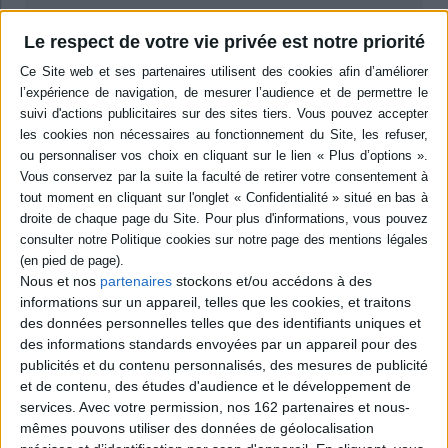
-5 %
Retrait en magasin avec la carte Mollat
en savoir plus
Le respect de votre vie privée est notre priorité
Résumé
Des contributions consacrées aux formes de domination et aux rapports
de soumission qui ont soutenu les empires de l'Antiquité. Fondé sur une
approche transculturelle et comparative, l'ensemble éclaire les cadres
juridiques, administratifs, sociaux et culturels sur lesquels repose le
pouvoir impérial, mais aussi les mécanismes de contrôle basés sur
l'idéologie, l'hégémonie ou le soft power. ©Electre 2026
Quatrième de couverture
Esta obra colectiva aborda el debate sobre las formas de dominación y las
Nous et nos
partenaires
stockons et/ou accédons à des
relaciones de sumisión que han sustentado a los imperios de la
informations sur un appareil, telles que les cookies, et traitons
Antigüedad. Desde un enfoque transcultural y comparado, busca entender
des données personnelles telles que des identifiants uniques et
cómo se construyen los diferentes marcos jurídicos, administrativos,
des informations standards envoyées par un appareil pour des
sociales y culturales sobre los que reposa el poder del imperio, además de
acometer el estudio de las relaciones que se crean bajo las
publicités et du contenu personnalisés, des mesures de publicité
administraciones imperiales y las estructuras que engendran y
et de contenu, des études d'audience et le développement de
reproducen la sujeción de los vencidos. Pero no sólo los medios de
services.
Avec votre permission, nos 162 partenaires et nous-
coerción directa son objeto de interés de esta obra, sino que se afronta
mêmes pouvons utiliser des données de géolocalisation
también la comprensión de los mecanismos de control fundamentados en
el dominio ideológico, las formas de hegemonía y las estrategias de soft