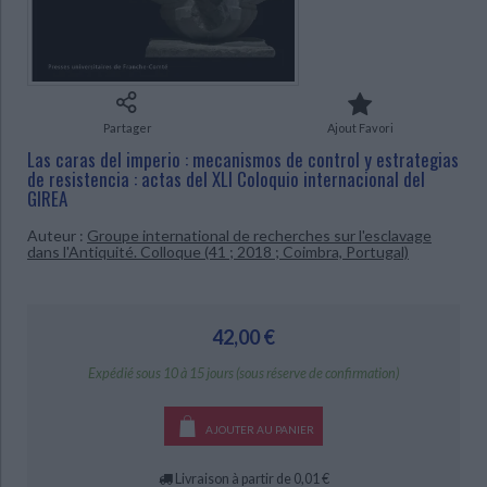
Ecologie - Environnement
Danse
Religions - Spiritualités
Bibliothèque de la Pléiade
Critique et histoire littéraire
Histoire de France
Biographies historiques
CHARGEMENT...
Classiques scolaires
Littérature ancienne et médiévale
Histoire - Généralités
Histoire des pays
Littérature de voyage
Audio - Livres lus
Histoire ancienne
Géographie
Partager
Ajout Favori
Littérature en version originale
Humour
Las caras del imperio : mecanismos de control y estrategias
Culture scientifique
de resistencia : actas del XLI Coloquio internacional del
GIREA
Auteur :
Groupe international de recherches sur l'esclavage
dans l'Antiquité. Colloque (41 ; 2018 ; Coimbra, Portugal)
42,00 €
Expédié sous 10 à 15 jours (sous réserve de confirmation)
AJOUTER AU PANIER
Livraison à partir de 0,01 €