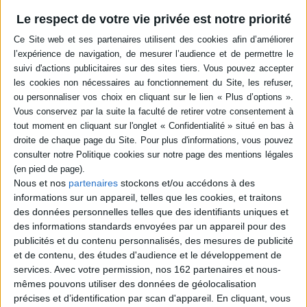
Le respect de votre vie privée est notre priorité
Résumé
Contributions de différents spécialistes sur le poéte Pouchkine et son
oeuvre. Il s'agit de s'interroger sur l'altérité qui fait que Pouchkine est une
grand solitaire de la littérature russe. ©Electre 2026
Quatrième de couverture
Configurations littéraires
Pouchkine, poète de l'altérité
Appelé « le Français » par ses amis, Pouchkine, dont l'oeuvre continue à
être controversée, créa la langue littéraire russe, l'inscrivant dans le
processus de la révolution esthétique occidentale. Poète du paradoxe, il
Nous et nos
partenaires
stockons et/ou accédons à des
restitua l'Europe à la Russie et fixa la Russie en Europe. Tout au long de sa
courte vie, il se heurta à l'hostilité insidieuse de son propre milieu et des
informations sur un appareil, telles que les cookies, et traitons
autorités, ce qui finira par causer sa perte - sa mort devenant ainsi le
des données personnelles telles que des identifiants uniques et
symbole même de sa différence
des informations standards envoyées par un appareil pour des
C'est précisément autour de cette « altérité » que s'articulent les articles
publicités et du contenu personnalisés, des mesures de publicité
de cet ouvrage, issu des rencontres qui eurent lieu à la Bibliothèque
et de contenu, des études d'audience et le développement de
nationale et universitaire de Strasbourg, à l'occasion de l'exposition
services.
Avec votre permission, nos 162 partenaires et nous-
« Pouchkine illustré ». L'ensemble, qui offre des approches différentes et
mêmes pouvons utiliser des données de géolocalisation
souvent inattendues, des regards croisés de critiques russes et
occidentaux, est enrichi d'illustrations, issues des Musées Pouchkine
précises et d’identification par scan d'appareil. En cliquant, vous