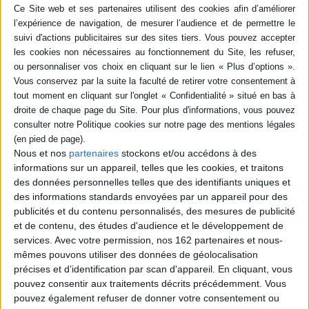
en savoir plus
Résumé
Cette étude montre comment O. Cadiot et N. Quintane incarnent, malgré
la prétendue mort des avant-gardes, la poursuite de l'invention littéraire.
Les tensions qu'ils ravivent entre littérature et monde contemporains
produisent une joie qui impose à l'apathie actuelle une autre radicalité
esthétique et politique. ©Electre 2026
Quatrième de couverture
Nous et nos
partenaires
stockons et/ou accédons à des
Les oeuvres d'Olivier Cadiot et de Nathalie Quintane incarnent, malgré la
informations sur un appareil, telles que les cookies, et traitons
prétendue mort des avant-gardes, la poursuite d'un travail d'invention
littéraire. Par leurs formes et rien d'autre, leurs livres résistent aux forces
des données personnelles telles que des identifiants uniques et
d'ordonnancement des corps, de la mémoire et du langage. Les tensions
des informations standards envoyées par un appareil pour des
qu'ils ravivent entre la littérature et le monde contemporains s'envisagent
publicités et du contenu personnalisés, des mesures de publicité
sans gravité. Au contraire : le choc de leurs écrits avec l'époque produit
et de contenu, des études d'audience et le développement de
une joie qui impose à l'apathie actuelle une radicalité esthétique et
politique dédouanée du fantasme d'une symbiose entre art et vie, tout
services.
Avec votre permission, nos 162 partenaires et nous-
comme de la grandiloquence associée à l'impératif d'engagement.
mêmes pouvons utiliser des données de géolocalisation
Fiche Technique
précises et d’identification par scan d'appareil. En cliquant, vous
pouvez consentir aux traitements décrits précédemment. Vous
Paru le :
19/04/2013
pouvez également refuser de donner votre consentement ou