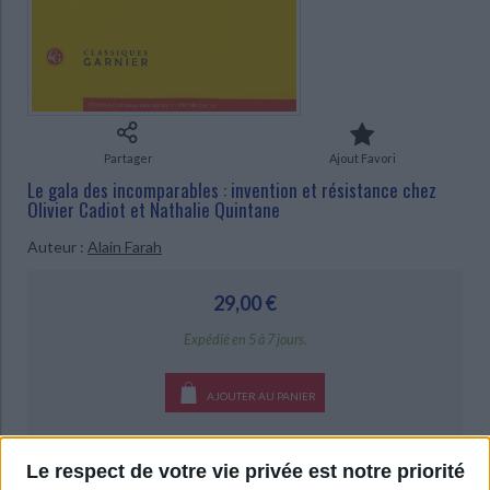
Ecologie - Environnement
Danse
Religions - Spiritualités
Bibliothèque de la Pléiade
Critique et histoire littéraire
CHARGEMENT...
Histoire de France
Biographies historiques
Classiques scolaires
Littérature ancienne et médiévale
Histoire - Généralités
Histoire des pays
Littérature de voyage
Audio - Livres lus
Histoire ancienne
Géographie
Littérature en version originale
Humour
Partager
Ajout Favori
Culture scientifique
Le gala des incomparables : invention et résistance chez
Olivier Cadiot et Nathalie Quintane
Auteur :
Alain Farah
29,00 €
Expédié en 5 à 7 jours.
AJOUTER AU PANIER
Livraison à partir de 0,01 €
Le respect de votre vie privée est notre priorité
-5 %
Retrait en magasin avec la carte Mollat