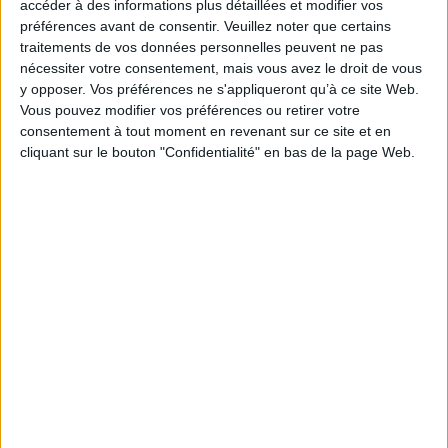
Thématique :
Essais et théories - Dictionnaire
accéder à des informations plus détaillées et modifier vos
préférences avant de consentir.
Veuillez noter que certains
Auteur(s) :
Auteur :
Alain Farah
traitements de vos données personnelles peuvent ne pas
Éditeur(s) :
Classiques Garnier
nécessiter votre consentement, mais vous avez le droit de vous
Collection(s) :
Etudes de littérature des XXe et XXIe siècles
y opposer. Vos préférences ne s'appliqueront qu’à ce site Web.
Série(s) :
Non précisé.
Vous pouvez modifier vos préférences ou retirer votre
consentement à tout moment en revenant sur ce site et en
ISBN :
978-2-8124-0954-7
cliquant sur le bouton "Confidentialité" en bas de la page Web.
EAN13 :
9782812409547
Reliure :
Broché
Pages :
243
Hauteur: 22.0 cm / Largeur 15.0 cm
Épaisseur: 1.2 cm
Poids: 346 g
Découvrez nos Newsletters Mollat !