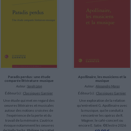
Paradis perdus : une étude
Apollinaire, les musiciens et la
comparée littérature-musique
musique
Auteur :
Sarah Léon
Auteur :
Alessandro Maras
Éditeur(s) :
Classiques Garnier
Éditeur(s) :
Classiques Garnier
Une étude qui met en regard des
Une exploration de la relation
oeuvres littéraires et musicales
qu'entretient G. Apollinaire avec
autour des notions croisées de
la musique, qui le conduit à
l'expérience de la perte et du
rencontrer les opéras de R.
travail de la mémoire. L'autrice
Wagner, le café-concert ou
évoque notamment les oeuvres
encore E. Satie. ©Electre 2026
de Nelly Sachs, Philippe Jaccottet,
69,00 €