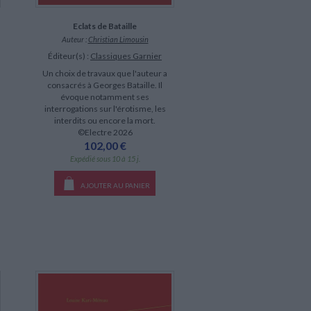
Eclats de Bataille
Auteur :
Christian Limousin
Éditeur(s) :
Classiques Garnier
Un choix de travaux que l'auteur a
consacrés à Georges Bataille. Il
évoque notamment ses
interrogations sur l'érotisme, les
interdits ou encore la mort.
©Electre 2026
102,00 €
Expédié sous 10 à 15 j.
AJOUTER AU PANIER