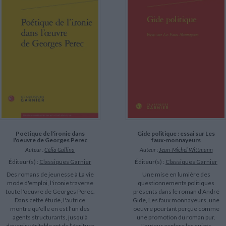
Poétique de l'ironie dans
Gide politique : essai sur Les
l'oeuvre de Georges Perec
faux-monnayeurs
Auteur :
Célia Gallina
Auteur :
Jean-Michel Wittmann
Éditeur(s) :
Classiques Garnier
Éditeur(s) :
Classiques Garnier
Des romans de jeunesse à La vie
Une mise en lumière des
mode d'emploi, l'ironie traverse
questionnements politiques
toute l'oeuvre de Georges Perec.
présents dans le roman d'André
Dans cette étude, l'autrice
Gide, Les faux monnayeurs, une
montre qu'elle en est l'un des
oeuvre pourtant perçue comme
agents structurants, jusqu'à
une promotion du roman pur.
devenir véritable art de l'écriture
L'auteur explore les sujets