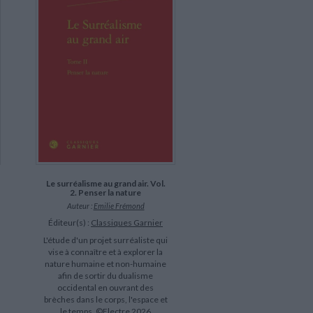
Le surréalisme au grand air. Vol.
2. Penser la nature
Auteur :
Emilie Frémond
Éditeur(s) :
Classiques Garnier
L'étude d'un projet surréaliste qui
vise à connaître et à explorer la
nature humaine et non-humaine
afin de sortir du dualisme
occidental en ouvrant des
brèches dans le corps, l'espace et
le temps. ©Electre 2026