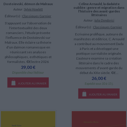
Dostoïevski, démon de Malraux
Céline Arnauld, la dadaïste
oubliée : genre et migration dans
Auteur :
Sylvie Howlett
l’histoire des avant-gardes
littéraires
Éditeur(s) :
Classiques Garnier
Auteur :
Iulia Dondorici
S'appuyant sur l'observation de
Éditeur(s) :
Classiques Garnier
l'intertextualité des deux
romanciers, l'étude présente
Ecrivaine prolifique, auteure de
l'influence de Dostoïevski sur
manifestes et éditrice, C. Arnauld
Malraux. Elle éclaire sa théorie
a contribué au mouvement Dada
d'un daïmon romanesque en
à Paris et a développé une
réunissant ses analyses
poétique surréaliste originale.
philosophiques, esthétiques et
L'auteure examine sa création
formalistes. ©Electre 2026
littéraire dans le cadre des
39,00 €
mouvements d'avant-garde du
Disponible chez l'éditeur
début du XXe siècle. ©E...
26,00 €
AJOUTER AU PANIER
Expédié sous 10 à 15 j.
AJOUTER AU PANIER