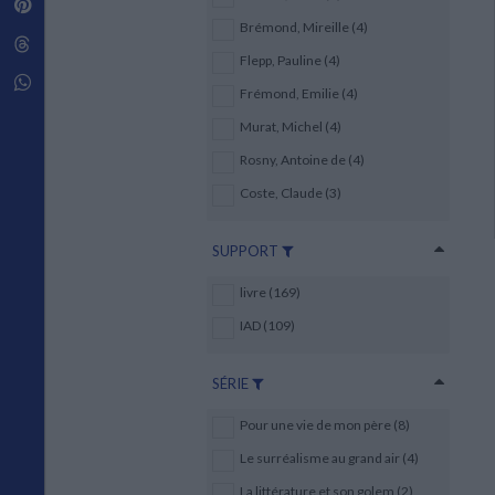
Pinterest
Techniques de construction
SCIENCE FICTION ET FANTASY
Vie familiale
Disciplines paramédicales
Brémond, Mireille (4)
Matériaux de l’architecture
Littérature SF et Fantasy
Threads
Ouvrages Généraux
Urbanisme
SOCIOLOGIE
Flepp, Pauline (4)
Sociologie générale
Whatsapp
Frémond, Emilie (4)
Travail social
Santé et société
Murat, Michel (4)
Rosny, Antoine de (4)
ETHNOLOGIE
Anthropologie
Coste, Claude (3)
Ethnologie par pays
SUPPORT
livre (169)
IAD (109)
SÉRIE
Pour une vie de mon père (8)
Le surréalisme au grand air (4)
La littérature et son golem (2)