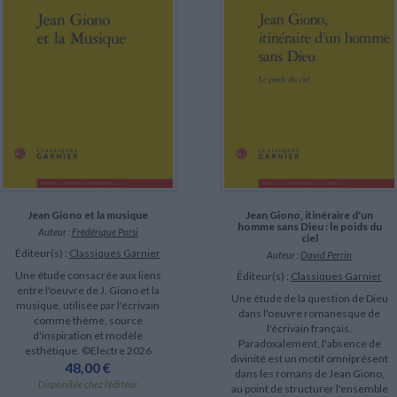
LITTÉRATURE DE VOYAGE
Dictionnaires Français
Histoire moderne
Relations et politiques
internationales
Dictionnaires Bilingues
Récits des voyageurs et des
Histoire contemporaine
explorateurs
Sécurité nationale - Défense
Langues universitaires -
BIOGRAPHIES HISTORIQUES
Dictionnaires et méthodes
ECOLOGIE - ENVIRONNEMENT
Biographies historiques
Méthodes Langues Grand public
Ecologie
Français langues étrangères
HISTOIRE - GÉNÉRALITÉS
Historiographie
Etudes historiques
Généalogie - Héraldique
Franc-maçonnerie
CHARGEMENT...
Jean Giono et la musique
Jean Giono, itinéraire d'un
homme sans Dieu : le poids du
Auteur :
Frédérique Parsi
ciel
Éditeur(s) :
Classiques Garnier
Auteur :
David Perrin
Une étude consacrée aux liens
Éditeur(s) :
Classiques Garnier
entre l'oeuvre de J. Giono et la
Une étude de la question de Dieu
musique, utilisée par l'écrivain
dans l'oeuvre romanesque de
comme thème, source
l'écrivain français.
d'inspiration et modèle
Paradoxalement, l'absence de
esthétique. ©Electre 2026
divinité est un motif omniprésent
48,00 €
dans les romans de Jean Giono,
Disponible chez l'éditeur
au point de structurer l'ensemble