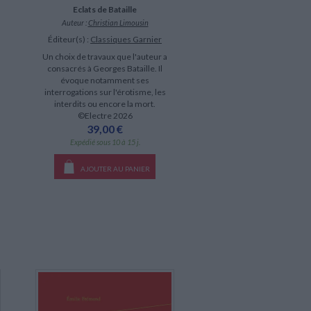
Eclats de Bataille
Auteur :
Christian Limousin
Éditeur(s) :
Classiques Garnier
Un choix de travaux que l'auteur a
consacrés à Georges Bataille. Il
évoque notamment ses
interrogations sur l'érotisme, les
interdits ou encore la mort.
©Electre 2026
39,00 €
Expédié sous 10 à 15 j.
AJOUTER AU PANIER