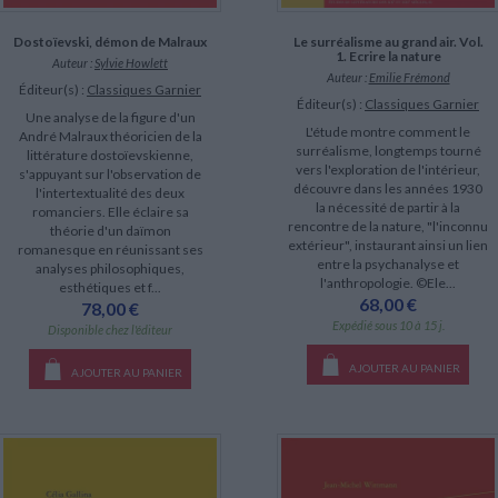
Dostoïevski, démon de Malraux
Le surréalisme au grand air. Vol.
1. Ecrire la nature
Auteur :
Sylvie Howlett
Auteur :
Emilie Frémond
Éditeur(s) :
Classiques Garnier
Éditeur(s) :
Classiques Garnier
Une analyse de la figure d'un
L'étude montre comment le
André Malraux théoricien de la
surréalisme, longtemps tourné
littérature dostoïevskienne,
vers l'exploration de l'intérieur,
s'appuyant sur l'observation de
découvre dans les années 1930
l'intertextualité des deux
la nécessité de partir à la
romanciers. Elle éclaire sa
rencontre de la nature, "l'inconnu
théorie d'un daïmon
extérieur", instaurant ainsi un lien
romanesque en réunissant ses
entre la psychanalyse et
analyses philosophiques,
l'anthropologie. ©Ele...
esthétiques et f...
68,00 €
78,00 €
Expédié sous 10 à 15 j.
Disponible chez l'éditeur
AJOUTER AU PANIER
AJOUTER AU PANIER