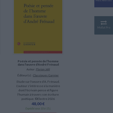
Mes Alertes
Antiquité
Mythologies
GÉOGRAPHIE
Géographie - Démographie -
Territoire
Mollat Pro
CULTURE SCIENTIFIQUE
Essais scientifique
Astronomie
Poésie et pensée de l’homme
dans l’œuvre d'André Frénaud
Auteur :
Florian Jehl
Éditeur(s) :
Classiques Garnier
Etude sur l'oeuvre d'A. Frénaud.
L'auteur s'intéresse à la manière
dont l'écrivain pense et figure
l'humain à travers son écriture
poétique. ©Electre 2026
48,00 €
Expédié sous 10 à 15 j.