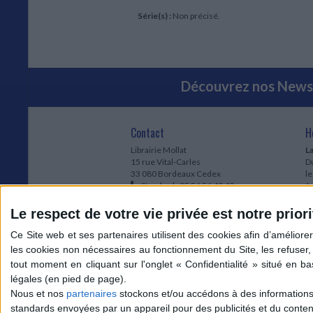
Série(s) :
Non précisé.
Découvrez nos Newsl
Contact
H
Librairie Mollat
La
15 rue Vital-Carles
Du
33 080 Bordeaux Cedex
l
Standard :
05 56 56 40 40
Jo
Service client mollat.com :
05 56 56 40
1e
83
* 
Le respect de votre vie privée est notre priori
Contactez-nous
à
Le
du
l
Jo
1
Nous et nos
partenaires
stockons et/ou accédons à des informations s
et
standards envoyées par un appareil pour des publicités et du conte