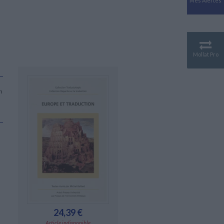
Mes Alertes
Antiquité
Mythologies
GÉOGRAPHIE
Géographie - Démographie -
Territoire
Mollat Pro
CULTURE SCIENTIFIQUE
Essais scientifique
Astronomie
n
24,39 €
Article indisponible