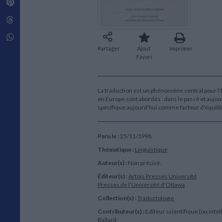
Pinterest
Techniques de construction
SCIENCE FICTION ET FANTASY
Vie familiale
Disciplines paramédicales
Matériaux de l’architecture
Littérature SF et Fantasy
Threads
Ouvrages Généraux
Urbanisme
SOCIOLOGIE
Sociologie générale
Whatsapp
Travail social
Partager
Ajout
Imprimer
Santé et société
Favori
ETHNOLOGIE
Anthropologie
La traduction est un phénomène central pour l'Eu
Ethnologie par pays
en Europe sont abordés : dans le passé et aujo
spécifique aujourd'hui comme facteur d'équili
Paru le :
25/11/1998
Thématique :
Linguistique
Auteur(s) :
Non précisé.
Éditeur(s) :
Artois Presses Université
Presses de l'Université d'Ottawa
Collection(s) :
Traductologie
Contributeur(s) :
Editeur scientifique (ou intel
Ballard