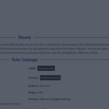
LITTÉRATURE DE VOYAGE
Dictionnaires Français
Histoire moderne
Relations et politiques
internationales
Dictionnaires Bilingues
Récits des voyageurs et des
Histoire contemporaine
explorateurs
Sécurité nationale - Défense
Langues universitaires -
BIOGRAPHIES HISTORIQUES
Dictionnaires et méthodes
ECOLOGIE - ENVIRONNEMENT
Biographies historiques
Méthodes Langues Grand public
Ecologie
Français langues étrangères
HISTOIRE - GÉNÉRALITÉS
Historiographie
Résumé
Etudes historiques
Généalogie - Héraldique
rope telle qu'elle est en train de se construire. Deux aspects du rôle de la traductio
urd'hui comme facteur de découverte mutuelle et ferment culturel ; de manière plus
Franc-maçonnerie
bre et instrument de communication au sein des institutions. ©Electre 2026
Fiche Technique
ISBN :
Non précisé.
EAN13 :
9782910663216
Reliure :
Broché
Pages :
424
Hauteur: 24.0 cm / Largeur 16.0 cm
lectuel) : Michel