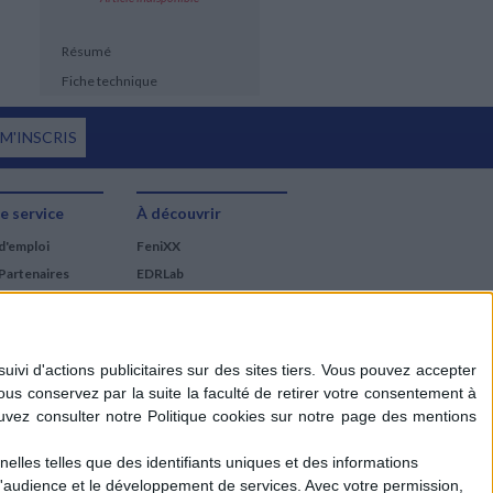
Résumé
Fiche technique
 M'INSCRIS
e service
À découvrir
d'emploi
FeniXX
Partenaires
EDRLab
RetroNews
BnF : portail des métiers
du livre
Cercle de la librairie
Les chèques cadeaux
Mollat
elles telles que des identifiants uniques et des informations
d'audience et le développement de services.
Avec votre permission,