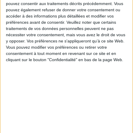
Fiche Technique
pouvez consentir aux traitements décrits précédemment. Vous
pouvez également refuser de donner votre consentement ou
Paru le :
12/03/2015
accéder à des informations plus détaillées et modifier vos
Thématique :
Essais et théories - Dictionnaire
Essais sur littérature
préférences avant de consentir.
Veuillez noter que certains
antique et Moyen-âge
traitements de vos données personnelles peuvent ne pas
Auteur(s) :
Non précisé.
nécessiter votre consentement, mais vous avez le droit de vous
y opposer. Vos préférences ne s'appliqueront qu’à ce site Web.
Éditeur(s) :
Presses universitaires de Bordeaux
Laboratoire pluridisciplinaire de recherches sur l'imaginaire appliquées à la
Vous pouvez modifier vos préférences ou retirer votre
littérature
consentement à tout moment en revenant sur ce site et en
cliquant sur le bouton "Confidentialité" en bas de la page Web.
Collection(s) :
Eidôlon
Contributeur(s) :
Editeur scientifique (ou intellectuel) : Anne Bouscharain
- Editeur scientifique (ou intellectuel) : Danièle James-Raoul
Série(s) :
Non précisé.
ISBN :
979-10-91052-12-2
EAN13 :
9791091052122
Reliure :
Broché
Pages :
420
Hauteur: 24.0 cm / Largeur 16.0 cm