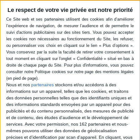
Résumé
Le respect de votre vie privée est notre priorité
L'apport de la rhétorique à la tradition stylistique et poétique latine au cours
des époques médiévale et humaniste a été relativement peu étudié.
Pourtant, les réflexions théoriques et la pratique même des écrivains
pendant cette période montrent que la rhétorique a joué un rôle
considérable. ©Electre 2026
Quatrième de couverture
e
L'intérêt pour la rhétorique a bénéficié au XX
siècle de l'impulsion donnée
par l'épanouissement des sciences du langage. Libérée de la réputation
sinon suspecte, du moins poussiéreuse qui avait longtemps été la sienne,
la rhétorique a été reconsidérée à nouveaux frais dans les dernières
décennies comme un objet protéiforme, à la fois art et science, un
métalangage aux potentialités multiples. Si l'étude de la rhétorique antique,
Nous et nos
partenaires
stockons et/ou accédons à des
en Grèce et à Rome, est bien connue des chercheurs, son héritage au
informations sur un appareil, telles que les cookies, et traitons
Moyen Âge et à la Renaissance méritait qu'un examen plus approfondi lui
des données personnelles telles que des identifiants uniques et
fût consacré. Le retour en grâce de la rhétorique a en effet largement
profité à l'étude des textes de l'Antiquité et de l'âge classique, mais les
des informations standards envoyées par un appareil pour des
époques médiévale et humaniste sont quelque peu restées en retrait.
publicités et du contenu personnalisés, des mesures de publicité
Durant ces périodes, la rhétorique a pourtant été un ferment vivifiant pour
et de contenu, des études d'audience et le développement de
toute la tradition stylistique et poétique latine, et cela est sensible tant à
services.
Avec votre permission, nos 162 partenaires et nous-
travers les réflexions théoriques qu'à la lumière de la pratique même des
écrivains. Il importait de faire le point sur le sujet : telle est l'ambition de cet
mêmes pouvons utiliser des données de géolocalisation
ouvrage.
précises et d’identification par scan d'appareil. En cliquant, vous