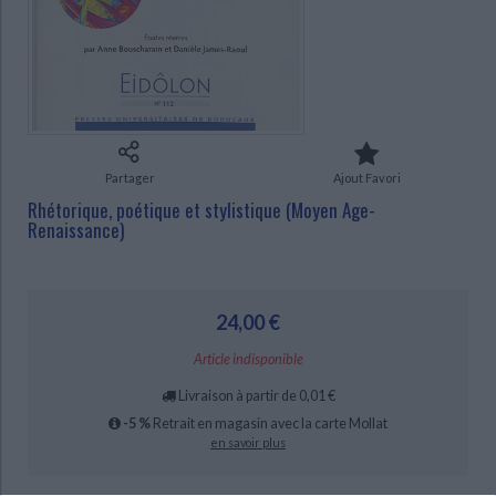
Ecologie - Environnement
Danse
Religions - Spiritualités
Bibliothèque de la Pléiade
Critique et histoire littéraire
CHARGEMENT...
Histoire de France
Biographies historiques
Classiques scolaires
Littérature ancienne et médiévale
Histoire - Généralités
Histoire des pays
Littérature de voyage
Audio - Livres lus
Histoire ancienne
Géographie
Littérature en version originale
Humour
Culture scientifique
Partager
Ajout Favori
Rhétorique, poétique et stylistique (Moyen Age-
Renaissance)
24,00 €
Article indisponible
Livraison à partir de 0,01 €
-5 %
Retrait en magasin avec la carte Mollat
en savoir plus