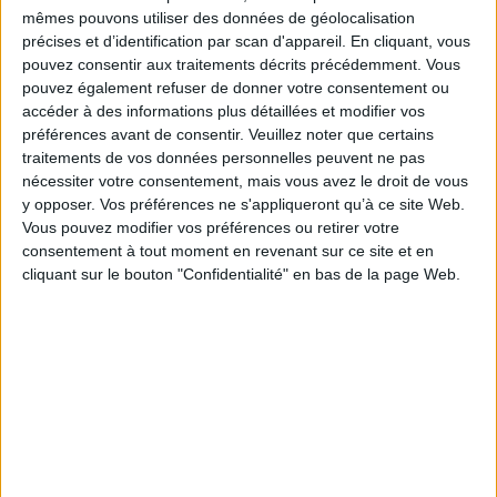
mort ? Sur qui et sur quoi s'appuient-ils pour leur faire face ? Quelles traces
mêmes pouvons utiliser des données de géolocalisation
en gardent-ils ?
précises et d’identification par scan d'appareil. En cliquant, vous
Au rythme de leurs dialogues avec lui, le psychanalyste souligne la
pouvez consentir aux traitements décrits précédemment. Vous
complexité des émotions et des questions que la maladie grave révèle et
pouvez également refuser de donner votre consentement ou
exacerbe : révolte ou découragement, culpabilité ou déni, mais aussi fierté
accéder à des informations plus détaillées et modifier vos
de supporter ou de grandir dans l'adversité, et de lui donner un sens.
préférences avant de consentir.
Veuillez noter que certains
Les histoires de vie de ces enfants et de leurs parents nourrissent une
traitements de vos données personnelles peuvent ne pas
réflexion profonde sur l'expérience extrême que constitue la maladie
nécessiter votre consentement, mais vous avez le droit de vous
grave qui, au-delà de l'imaginaire spécifique qu'elle véhicule, fait écho à
d'autres situations paroxystiques. Ces récits n'en font pas des modèles
y opposer. Vos préférences ne s'appliqueront qu’à ce site Web.
exemplaires mais prouvent qu'il est possible de traverser de telles
Vous pouvez modifier vos préférences ou retirer votre
épreuves sans s'y perdre, voire en découvrant des espaces intérieurs et
consentement à tout moment en revenant sur ce site et en
des capacités jusque-là inconnus.
cliquant sur le bouton "Confidentialité" en bas de la page Web.
Fiche Technique
Paru le :
14/10/2010
Thématique :
Psychologie de l'enfant - Généralités
Auteur(s) :
Auteur :
Daniel Oppenheim
Éditeur(s) :
Seuil
Collection(s) :
Sciences humaines
Série(s) :
Non précisé.