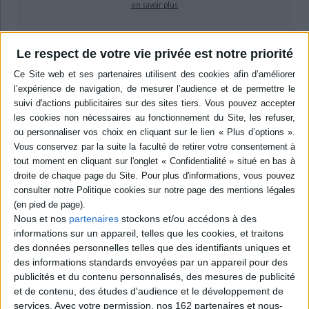
en savoir plus
epub
Le respect de votre vie privée est notre priorité
11,99 €
Protection: Adobe DRM
ACHETER EN NUMÉRIQUE
Résumé
Le psychanalyste d'un service de cancérologie pédiatrique témoigne de
son travail avec de jeunes patients. Il décrit la réaction des enfants et des
adolescents face au cancer et aux traitements, l'impact psychologique de
la maladie, etc. ©Electre 2026
Nous et nos
partenaires
stockons et/ou accédons à des
Quatrième de couverture
informations sur un appareil, telles que les cookies, et traitons
des données personnelles telles que des identifiants uniques et
Dans ces récits, Daniel Oppenheim raconte l'expérience intense qu'ont
des informations standards envoyées par un appareil pour des
traversée, avec leurs parents, les enfants et les adolescents atteints d'un
publicités et du contenu personnalisés, des mesures de publicité
cancer qu'il a accompagnés dans le service d'oncologie pédiatrique où il
et de contenu, des études d'audience et le développement de
exerce en tant que psychanalyste. Comment les uns et les autres
résistent-ils à cette épreuve et à la confrontation avec l'éventualité de la
services.
Avec votre permission, nos 162 partenaires et nous-