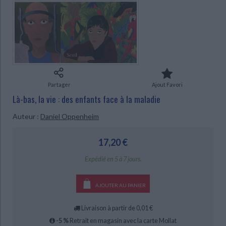
Ecologie - Environnement
Danse
Religions - Spiritualités
Bibliothèque de la Pléiade
Critique et histoire littéraire
Histoire de France
Biographies historiques
Classiques scolaires
Littérature ancienne et médiévale
CHARGEMENT...
Histoire - Généralités
Histoire des pays
Littérature de voyage
Audio - Livres lus
Histoire ancienne
Géographie
Littérature en version originale
Humour
Culture scientifique
Partager
Ajout Favori
Là-bas, la vie : des enfants face à la maladie
Auteur :
Daniel Oppenheim
17,20 €
Expédié en 5 à 7 jours.
AJOUTER AU PANIER
Livraison à partir de 0,01 €
-5 %
Retrait en magasin avec la carte Mollat