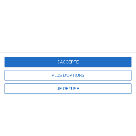
Mentions Légales
Frais de port & Livraison
Conditions Générales de Vente
À votre service
Offres d'emploi
Offres Partenaires
J'ACCEPTE
À découvrir
FeniXX
PLUS D'OPTIONS
EDRLab
RetroNews
JE REFUSE
BnF : portail des métiers du livre
Cercle de la librairie
Les chèques cadeaux Mollat
Contact
Horaires
Librairie Mollat
La librairie Mollat vous accueille
15 rue Vital-Carles
Du lundi au samedi de 10h à 20h et