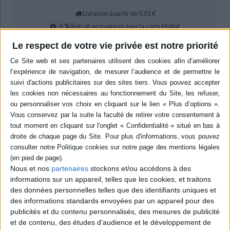
Livraison à partir de 0,01 €
-5 %
Retrait en magasin avec la carte Mollat
en savoir plus
Le respect de votre vie privée est notre priorité
Résumé
Etudie, à partir des témoignages d'Anne Franck, de Claude Vigée,
d'Amadou Hampâté Bâ et de Primo Levi, la forme de dialogue intérieur qui,
dans des situations de résistance à la destruction, se noue entre celui qui
écrit et une figure de l'humain en lui auprès de laquelle il témoigne.
©Electre 2026
Quatrième de couverture
Où un être humain puise-t-il la force d'affronter ce qui peut le détruire
dans sa personne, son identité ou sa culture ? Comment réussit-on à
Nous et nos
partenaires
stockons et/ou accédons à des
survivre à la solitude, la détresse, la menace de mort ?
informations sur un appareil, telles que les cookies, et traitons
Journal, autobiographie ou témoignage, les oeuvres d'Anne Frank,
des données personnelles telles que des identifiants uniques et
Amadou Hampâté Bâ, Claude Vigée et Primo Levi sont autant de lieux de
survie : à la clandestinité pour Anne Frank ; à la disparition de sa culture
des informations standards envoyées par un appareil pour des
d'origine, orale et nomade, pour le Peul Amadou Hampâté Bâ ; à
publicités et du contenu personnalisés, des mesures de publicité
l'extermination par les nazis de sa famille et de sa communauté, juive
et de contenu, des études d'audience et le développement de
alsacienne, et à l'exil pour Claude Vigée ; au camp d'Auschwitz pour Primo