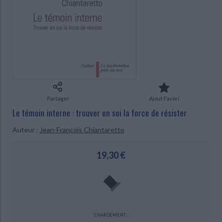
Ecologie - Environnement
Danse
Religions - Spiritualités
Bibliothèque de la Pléiade
Critique et histoire littéraire
Histoire de France
Biographies historiques
Classiques scolaires
Littérature ancienne et médiévale
CHARGEMENT...
Histoire - Généralités
Histoire des pays
Littérature de voyage
Audio - Livres lus
Histoire ancienne
Géographie
Littérature en version originale
Humour
Culture scientifique
Partager
Ajout Favori
Le témoin interne : trouver en soi la force de résister
Auteur :
Jean-François Chiantaretto
19,30 €
CHARGEMENT...