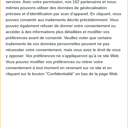
services.
Avec votre permission, nos 162 partenaires et nous-
Levi.
mêmes pouvons utiliser des données de géolocalisation
Dans l'oeuvre de chacun se dévoile une figure commune, un semblable en
précises et d’identification par scan d'appareil. En cliquant, vous
soi auquel le Je s'adresse, un «témoin interne», qui leur permet de faire
pouvez consentir aux traitements décrits précédemment. Vous
oeuvre de résistance intérieure. Anne Frank s'invente une amie, Kitty, à
laquelle elle se confie. Pour sauver le passé de l'effacement, Claude Vigée
pouvez également refuser de donner votre consentement ou
et Amadou Hampâté Bâ convoquent les récits familiaux, les voix de leurs
accéder à des informations plus détaillées et modifier vos
proches. Et Primo Levi témoigne de l'importance du dialogue intérieur,
préférences avant de consentir.
Veuillez noter que certains
d'une relation à soi quand les nazis tentent d'abolir toute relation à autrui,
traitements de vos données personnelles peuvent ne pas
de détruire en chacun le sentiment d'appartenance à l'espèce humaine.
nécessiter votre consentement, mais vous avez le droit de vous
Mais ces figures exemplaires vont bien au-delà d'elles-mêmes : elles
y opposer. Vos préférences ne s'appliqueront qu’à ce site Web.
montrent que le dialogue intérieur avec le «témoin interne» est un enjeu
Vous pouvez modifier vos préférences ou retirer votre
psychique fondamental pour chacun, car c'est lui qui nous donne le
sentiment d'exister et d'appartenir à l'espèce humaine. C'est ce que
consentement à tout moment en revenant sur ce site et en
démontre avec beaucoup de profondeur et de sensibilité Jean-François
cliquant sur le bouton "Confidentialité" en bas de la page Web.
Chiantaretto, qui formalise ainsi un nouveau concept.
Fiche Technique
Paru le :
15/04/2005
Thématique :
Textes de psychanalyse
Auteur(s) :
Auteur :
Jean-François Chiantaretto
Éditeur(s) :
Aubier
Collection(s) :
La Psychanalyse prise au mot