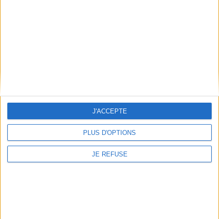
Conditions d'utilisation du site
Qui sommes-nous
Mentions Légales
Frais de port & Livraison
Conditions Générales de Vente
À votre service
Offres d'emploi
Offres Partenaires
J'ACCEPTE
À découvrir
PLUS D'OPTIONS
FeniXX
EDRLab
JE REFUSE
RetroNews
BnF : portail des métiers du livre
Cercle de la librairie
Les chèques cadeaux Mollat
Contact
Horaires