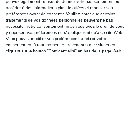
pouvez également refuser de donner votre consentement ou
Fiche Technique
accéder à des informations plus détaillées et modifier vos
Paru le :
01/10/2007
préférences avant de consentir.
Veuillez noter que certains
traitements de vos données personnelles peuvent ne pas
Thématique :
Anthropologie
nécessiter votre consentement, mais vous avez le droit de vous
Auteur(s) :
Auteur :
Chrystelle Barbier
y opposer. Vos préférences ne s'appliqueront qu’à ce site Web.
Éditeur(s) :
Toute latitude
Vous pouvez modifier vos préférences ou retirer votre
Collection(s) :
Pays latino
consentement à tout moment en revenant sur ce site et en
cliquant sur le bouton "Confidentialité" en bas de la page Web.
Contributeur(s) :
Préfacier : Samuel Deguara
Série(s) :
Non précisé.
ISBN :
978-2-35282-014-7
EAN13 :
9782352820147
Reliure :
Broché
Pages :
190
Hauteur: 22.0 cm / Largeur 15.0 cm
Poids: 272 g