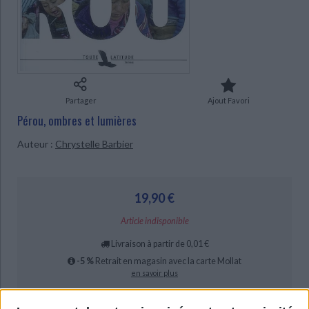
Ecologie - Environnement
Danse
Religions - Spiritualités
Bibliothèque de la Pléiade
Critique et histoire littéraire
CHARGEMENT...
Histoire de France
Biographies historiques
Classiques scolaires
Littérature ancienne et médiévale
Histoire - Généralités
Histoire des pays
Littérature de voyage
Audio - Livres lus
Histoire ancienne
Géographie
Littérature en version originale
Humour
Partager
Ajout Favori
Culture scientifique
Pérou, ombres et lumières
Auteur :
Chrystelle Barbier
19,90 €
Article indisponible
Livraison à partir de 0,01 €
-5 %
Retrait en magasin avec la carte Mollat
en savoir plus