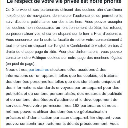
Le respect de votre vie privée est notre priorité
Résumé
Essai politique, économique, social et culturel visant à faire découvrir au
plus près la réalité péruvienne. Agrémenté d'anecdotes et de portraits
révélant une terre de mythes confrontée aux défis de la modernité, par la
correspondante du journal le Monde à Lima. ©Electre 2026
Quatrième de couverture
Pérou. Ombres et lumières
Le Pérou, ses trente millions d'Indiens, de créoles et de métis, posé entre
l'Océan, l'Amazonie et la cordillère des Andes, pays des mythes
splendides et des sombres réalités... Ce pays complexe et enchanteur que
nous livre Chrystelle Barbier n'est pas uniquement celui de la guérilla et de
Nous et nos
partenaires
stockons et/ou accédons à des
la drogue, de la corruption et de la pauvreté, de la croissance économique
informations sur un appareil, telles que les cookies, et traitons
suivie du creusement des inégalités. Son riche sous-sol est la cause de son
des données personnelles telles que des identifiants uniques et
passé tragique et l'espoir de lendemains meilleurs pour lesquels il ne
manque pas d'atouts : une culture universelle, une biodiversité sans égale
des informations standards envoyées par un appareil pour des
et un potentiel touristique exceptionnel. Le Machu Picchu, symbole
publicités et du contenu personnalisés, des mesures de publicité
national, ne vient-il pas d'être désigné comme l'une des sept nouvelles
et de contenu, des études d'audience et le développement de
Merveilles du Monde ?
services.
Avec votre permission, nos 162 partenaires et nous-
Pérou. Ombres et lumières
est la radiographie d'une nation essentielle à
mêmes pouvons utiliser des données de géolocalisation
l'imaginaire planétaire. Chrystelle Barbier nous livre un essai politique,
précises et d’identification par scan d'appareil. En cliquant, vous
économique, social et culturel, qui prend la forme d'un reportage au plus
près de la réalité péruvienne et de ses défis.
pouvez consentir aux traitements décrits précédemment. Vous