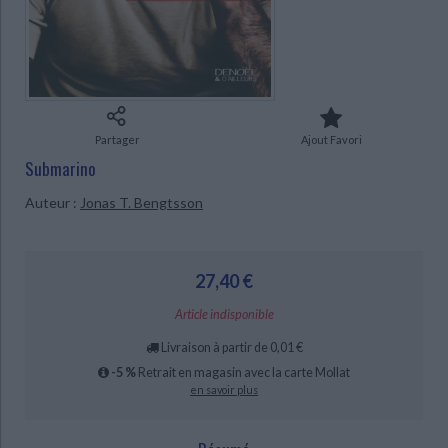
Ecologie - Environnement
Danse
Religions - Spiritualités
Bibliothèque de la Pléiade
Critique et histoire littéraire
Histoire de France
Biographies historiques
Classiques scolaires
Littérature ancienne et médiévale
Histoire - Généralités
Histoire des pays
Littérature de voyage
Audio - Livres lus
CHARGEMENT...
Histoire ancienne
Géographie
Littérature en version originale
Humour
Partager
Ajout Favori
Culture scientifique
Submarino
Auteur :
Jonas T. Bengtsson
27,40 €
Article indisponible
Livraison à partir de 0,01 €
-5 %
Retrait en magasin avec la carte Mollat
en savoir plus