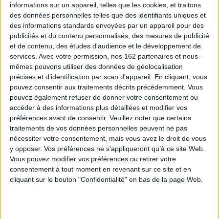
informations sur un appareil, telles que les cookies, et traitons
Chronique violente et sans concession,
Submarino
dissèque les vies de ces
des données personnelles telles que des identifiants uniques et
êtres mal nés, héritiers malgré eux d'une misère sociale dont ils ne
des informations standards envoyées par un appareil pour des
parviennent pas à s'extraire. Un livre coup de poing auquel le cliché d'un
publicités et du contenu personnalisés, des mesures de publicité
Danemark pays-le-plus-heureux-du-monde ne résiste pas et dont on peine
à sortir indemne.
et de contenu, des études d'audience et le développement de
services.
Avec votre permission, nos 162 partenaires et nous-
mêmes pouvons utiliser des données de géolocalisation
Contenus Mollat en relation
précises et d’identification par scan d'appareil. En cliquant, vous
pouvez consentir aux traitements décrits précédemment. Vous
pouvez également refuser de donner votre consentement ou
Vidéos
accéder à des informations plus détaillées et modifier vos
préférences avant de consentir.
Veuillez noter que certains
traitements de vos données personnelles peuvent ne pas
nécessiter votre consentement, mais vous avez le droit de vous
y opposer. Vos préférences ne s'appliqueront qu’à ce site Web.
Vous pouvez modifier vos préférences ou retirer votre
consentement à tout moment en revenant sur ce site et en
cliquant sur le bouton "Confidentialité" en bas de la page Web.